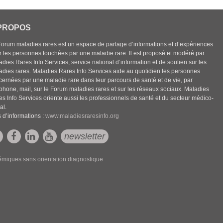
PROPOS
Forum maladies rares est un espace de partage d’informations et d’expériences
r les personnes touchées par une maladie rare. Il est proposé et modéré par
dies Rares Info Services, service national d’information et de soutien sur les
adies rares. Maladies Rares Info Services aide au quotidien les personnes
cernées par une maladie rare dans leur parcours de santé et de vie, par
éphone, mail, sur le Forum maladies rares et sur les réseaux sociaux. Maladies
es Info Services oriente aussi les professionnels de santé et du secteur médico-
al.
 d’informations :
www.maladiesraresinfo.org
newsletter
émiques sans orientation diagnostique