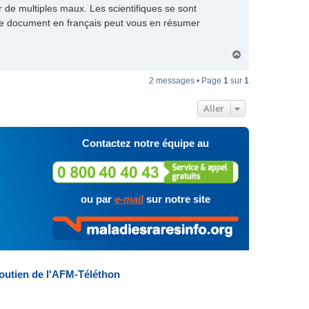
r de multiples maux. Les scientifiques se sont
Ce document en français peut vous en résumer
H
a
u
2 messages • Page
1
sur
1
t
Aller
Contactez notre équipe au
ou par
e-mail
sur notre site
outien de l'AFM-Téléthon