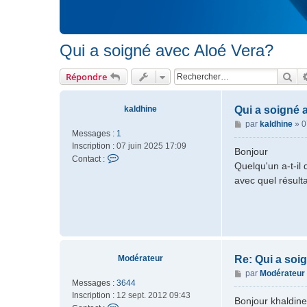
Qui a soigné avec Aloé Vera?
Rec
Répondre
kaldhine
Qui a soigné 
M
par
kaldhine
»
0
Messages :
1
e
Inscription :
07 juin 2025 17:09
s
Bonjour
C
Contact :
s
Quelqu'un a-t-il
o
a
avec quel résult
n
g
t
e
a
c
t
e
r
Modérateur
Re: Qui a soi
k
M
par
Modérateur
a
Messages :
3644
e
l
Inscription :
12 sept. 2012 09:43
s
Bonjour khaldine
d