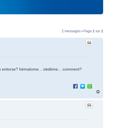
2 messages • Page
1
sur
1
lles entorse? hématome... oèdème... comment?
H
a
u
t