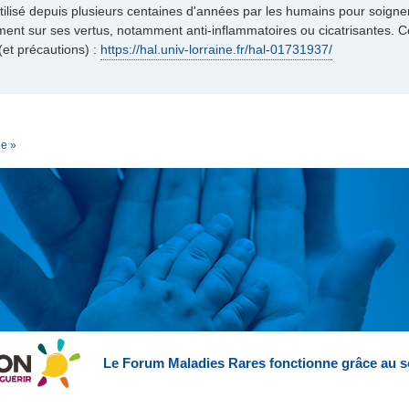
utilisé depuis plusieurs centaines d'années par les humains pour soigne
ent sur ses vertus, notamment anti-inflammatoires ou cicatrisantes. 
(et précautions) :
https://hal.univ-lorraine.fr/hal-01731937/
ue »
Le Forum Maladies Rares fonctionne grâce au s