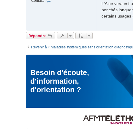
C
Contact :
s
L'Aloe vera est 
h
o
a
penchés longuem
i
n
g
n
certains usages 
t
e
e
a
c
t
Répondre
e
r
Revenir à « Maladies systémiques sans orientation diagnostiq
M
o
d
é
r
Besoin d'écoute,
a
d'information,
t
e
d'orientation ?
u
r