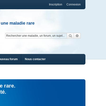
Inscription
Connexion
 une maladie rare
Rechercher
Recherche av
ouveau forum
Nous contacter
e rare.
té.