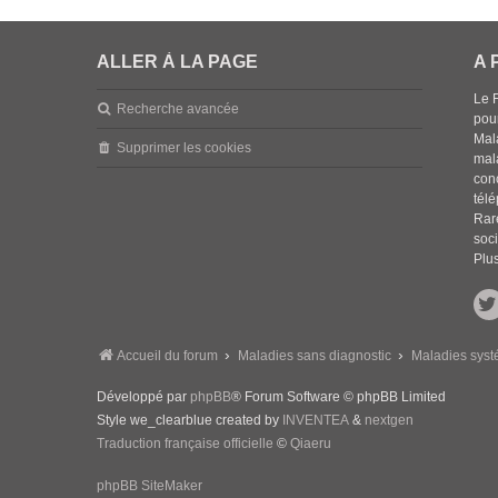
ALLER À LA PAGE
A 
Le 
Recherche avancée
pou
Mala
Supprimer les cookies
mal
con
tél
Rar
soci
Plus
Accueil du forum
Maladies sans diagnostic
Maladies syst
Développé par
phpBB
® Forum Software © phpBB Limited
Style we_clearblue created by
INVENTEA
&
nextgen
Traduction française officielle
©
Qiaeru
phpBB SiteMaker