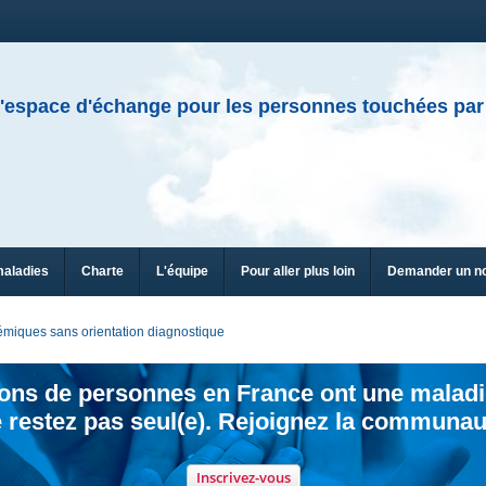
'espace d'échange pour les personnes touchées par
maladies
Charte
L'équipe
Pour aller plus loin
Demander un n
émiques sans orientation diagnostique
ions de personnes en France ont une maladi
 restez pas seul(e). Rejoignez la communau
Inscrivez-vous