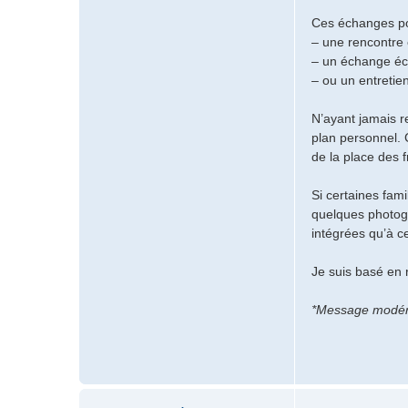
u
Ces échanges pou
r
– une rencontre 
m
– un échange écr
e
– ou un entretien
l
v
i
N’ayant jamais r
l
plan personnel. 
de la place des 
Si certaines fami
quelques photogr
intégrées qu’à ce
Je suis basé en 
*Message modéré