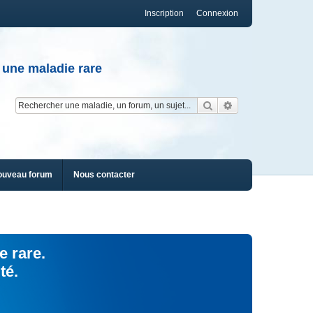
Inscription
Connexion
 une maladie rare
Rechercher
Recherche av
ouveau forum
Nous contacter
e rare.
té.