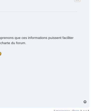
renons que ces informations puissent faciliter
 charte du forum.
H
a
u