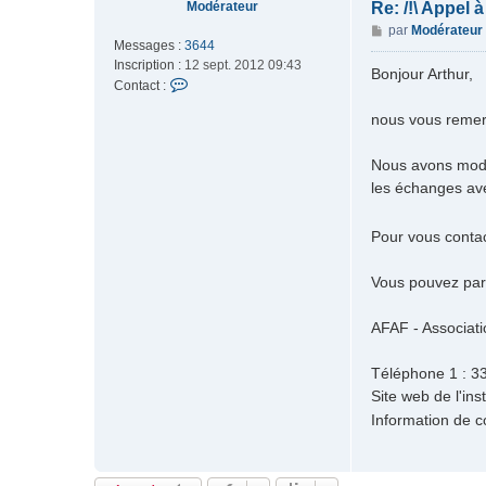
Modérateur
Re: /!\ Appel 
M
par
Modérateur
Messages :
3644
e
Inscription :
12 sept. 2012 09:43
s
Bonjour Arthur,
C
Contact :
s
o
a
nous vous remer
n
g
t
e
a
Nous avons modér
c
les échanges ave
t
e
Pour vous contac
r
M
o
Vous pouvez par 
d
é
AFAF - Associati
r
a
Téléphone 1 : 33
t
Site web de l'inst
e
u
Information de c
r