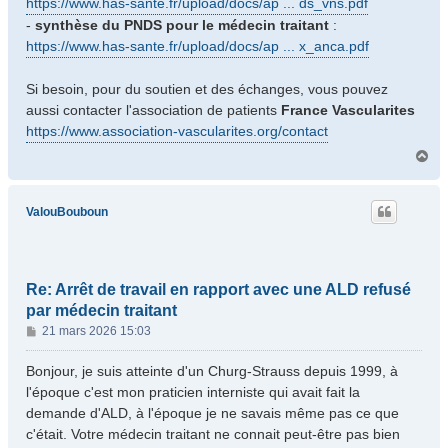
https://www.has-sante.fr/upload/docs/ap ... ds_vns.pdf
-
synthèse du PNDS pour le médecin traitant
:
https://www.has-sante.fr/upload/docs/ap ... x_anca.pdf
Si besoin, pour du soutien et des échanges, vous pouvez
aussi contacter l'association de patients
France Vascularites
https://www.association-vascularites.org/contact
H
a
u
t
ValouBouboun
Re: Arrêt de travail en rapport avec une ALD refusé
par médecin traitant
M
21 mars 2026 15:03
e
s
Bonjour, je suis atteinte d'un Churg-Strauss depuis 1999, à
s
l'époque c'est mon praticien interniste qui avait fait la
a
demande d'ALD, à l'époque je ne savais même pas ce que
g
c'était. Votre médecin traitant ne connait peut-être pas bien
e