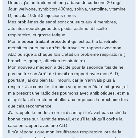
Depuis, j'ai un traitement long a base de cortisone 20 mg/
Jour, wellvone, symbicort 400mg, spiriva, ventoline, vitamine
D, nucala 100ml 3 injections / mois.
Mes problèmes de santé sont douleurs aux 4 membres,
atteintes neurologique des pieds, asthme, difficulté
respiratoire, et grosse fatigue.
Mon médecin traitant précédent qui est parti à la retraite
mettait toujours mes arrêts de travail en rapport avec mon
ALD puisque à chaque fois c'était un problème respiratoire (
bronchite, grippe, affection respiratoire).
Mon nouveau médecin à décidé pour la seconde fois de ne
pas mettre son Arrêt de travail en rapport avec mon ALD,
pourtant j'ai cru bien failli mourir, car je n'arrivais plus à
respirer. J'ai consulté, il a bien vu que mon état était grave, et
m'a prescrit une radio des poumons avec antibiotiques, et m'a
dit qu'il fallait directement aller aux urgences la prochaine fois
que cela recommence.
J'ai rappelé le médecin en lui disant qu'il n'avait pas coché la
bonne case sur l'arrêt de travail, et qu'il fallait qu'il coché la
case en rapport avec une ALD.
Il m'a répondu que mon insuffisance respiratoire lors de la