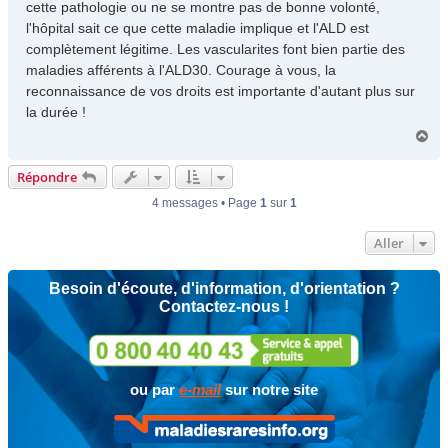
cette pathologie ou ne se montre pas de bonne volonté,
l'hôpital sait ce que cette maladie implique et l'ALD est
complètement légitime. Les vascularites font bien partie des
maladies afférents à l'ALD30. Courage à vous, la
reconnaissance de vos droits est importante d'autant plus sur
la durée !
H
a
u
Répondre
t
4 messages • Page
1
sur
1
Aller
Besoin d'écoute, d'information, d'orientation ?
Contactez-nous !
ou par
e-mail
sur notre site