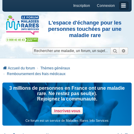
Inscription
Connexion
L'espace d'échange pour les
personnes touchées par une
maladie rare
Reche
Re
Accueil du forum
Thèmes généraux
Remboursement des frais médicaux
3 millions de personnes en France ont une maladie
rare. Ne restez pas seul(e).
Rejoignez la communauté.
Inscrivez-vous
Ce forum est un service de Maladies Rares Info Services