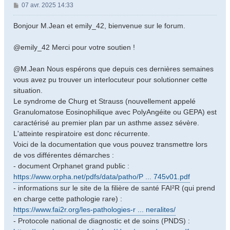
M
07 avr. 2025 14:33
e
s
Bonjour M.Jean et emily_42, bienvenue sur le forum.
s
a
@emily_42 Merci pour votre soutien !
g
e
@M.Jean Nous espérons que depuis ces dernières semaines
vous avez pu trouver un interlocuteur pour solutionner cette
situation.
Le syndrome de Churg et Strauss (nouvellement appelé
Granulomatose Eosinophilique avec PolyAngéite ou GEPA) est
caractérisé au premier plan par un asthme assez sévère.
L'atteinte respiratoire est donc récurrente.
Voici de la documentation que vous pouvez transmettre lors
de vos différentes démarches :
- document Orphanet grand public :
https://www.orpha.net/pdfs/data/patho/P ... 745v01.pdf
- informations sur le site de la filière de santé FAI²R (qui prend
en charge cette pathologie rare) :
https://www.fai2r.org/les-pathologies-r ... neralites/
- Protocole national de diagnostic et de soins (PNDS) :