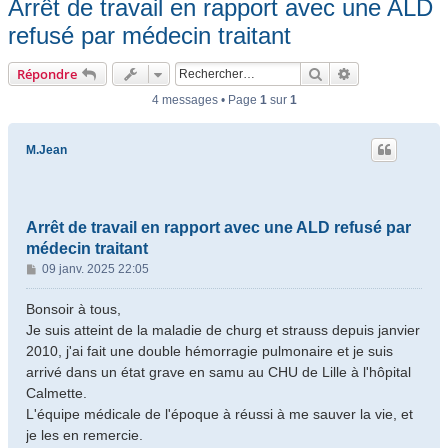
Arrêt de travail en rapport avec une ALD
refusé par médecin traitant
Rechercher
Recherche ava
Répondre
4 messages • Page
1
sur
1
M.Jean
Arrêt de travail en rapport avec une ALD refusé par
médecin traitant
M
09 janv. 2025 22:05
e
s
Bonsoir à tous,
s
Je suis atteint de la maladie de churg et strauss depuis janvier
a
2010, j'ai fait une double hémorragie pulmonaire et je suis
g
arrivé dans un état grave en samu au CHU de Lille à l'hôpital
e
Calmette.
L'équipe médicale de l'époque à réussi à me sauver la vie, et
je les en remercie.