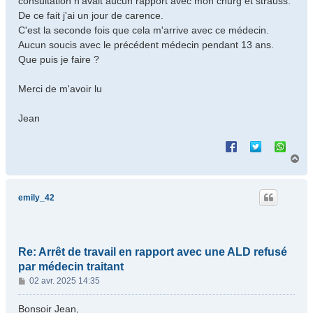
consultation n'avait aucun rapport avec mon churg et strauss.
De ce fait j'ai un jour de carence.
C'est la seconde fois que cela m'arrive avec ce médecin.
Aucun soucis avec le précédent médecin pendant 13 ans.
Que puis je faire ?
Merci de m'avoir lu
Jean
H
a
u
t
emily_42
Re: Arrêt de travail en rapport avec une ALD refusé
par médecin traitant
M
02 avr. 2025 14:35
e
s
Bonsoir Jean,