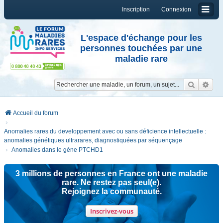
Inscription
Connexion
L'espace d'échange pour les
personnes touchées par une
maladie rare
Reche
Re
Accueil du forum
Anomalies rares du developpement avec ou sans déficience intellectuelle :
anomalies génétiques ultrarares, diagnostiquées par séquençage
Anomalies dans le gène PTCHD1
3 millions de personnes en France ont une maladie
rare. Ne restez pas seul(e).
Rejoignez la communauté.
Inscrivez-vous