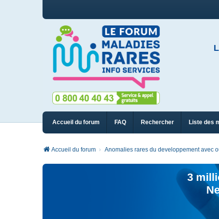
L
Accueil du forum
FAQ
Rechercher
Liste des 
Accueil du forum
Anomalies rares du developpement avec ou 
3 mill
Ne