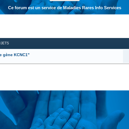
Ce forum est un service de Maladies Rares Info Services
her
herche avancée
UJETS
le gène KCNC1"