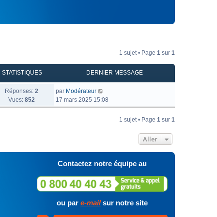
1 sujet • Page
1
sur
1
STATISTIQUES
DERNIER MESSAGE
Réponses:
2
par
Modérateur
Vues:
852
17 mars 2025 15:08
1 sujet • Page
1
sur
1
Aller
Contactez notre équipe au
ou par
e-mail
sur notre site