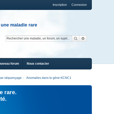
Inscription
Connexion
 une maladie rare
Rechercher
Recherche av
ouveau forum
Nous contacter
s par séquençage
Anomalies dans le gène KCNC1
e rare.
té.