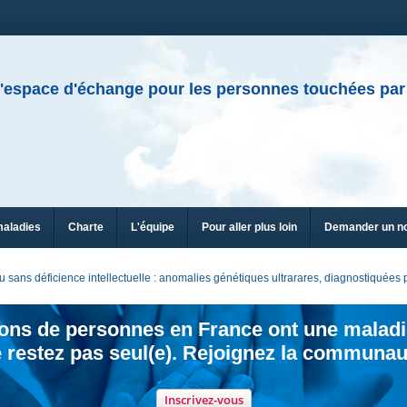
'espace d'échange pour les personnes touchées par
maladies
Charte
L'équipe
Pour aller plus loin
Demander un n
sans déficience intellectuelle : anomalies génétiques ultrarares, diagnostiquée
ions de personnes en France ont une maladi
 restez pas seul(e). Rejoignez la communau
Inscrivez-vous