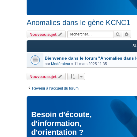
Anomalies dans le gène KCNC1
Recherc
Rec
Nouveau sujet
S
Bienvenue dans le forum "Anomalies dans 
par
Modérateur
»
11 mars 2025 11:35
Nouveau sujet
Revenir à l’accueil du forum
Besoin d'écoute,
d'information,
d'orientation ?