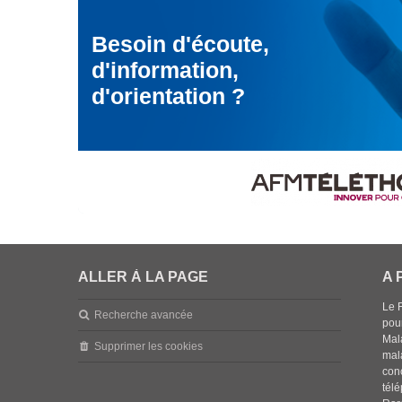
Besoin d'écoute,
d'information,
d'orientation ?
ALLER À LA PAGE
A 
Le 
Recherche avancée
pou
Mala
Supprimer les cookies
mal
con
tél