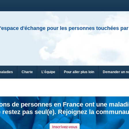
'espace d'échange pour les personnes touchées par
maladies
Charte
L'équipe
Pour aller plus loin
Demander un n
ions de personnes en France ont une maladi
 restez pas seul(e). Rejoignez la communau
Inscrivez-vous