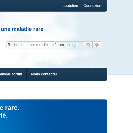
Inscription
Connexion
 une maladie rare
Rechercher
Recherche av
ouveau forum
Nous contacter
e rare.
té.