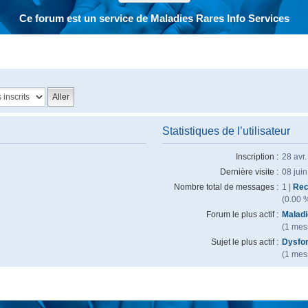
Ce forum est un service de Maladies Rares Info Services
Statistiques de l’utilisateur
Inscription :
28 avr
Dernière visite :
08 jui
Nombre total de messages :
1 |
Rec
(0.00 
Forum le plus actif :
Maladi
(1 mess
Sujet le plus actif :
Dysfon
(1 mess