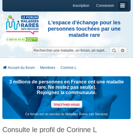
Inscription
Connexion
L'espace d'échange pour les
personnes touchées par une
maladie rare
Reche
Re
Accueil du forum
Membres
Corinne L
3 millions de personnes en France ont une maladie
rare. Ne restez pas seul(e).
Rejoignez la communauté.
Inscrivez-vous
Ce forum est un service de Maladies Rares Info Services
Consulte le profil de Corinne L