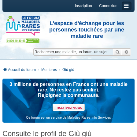
Inscription
Connexion
L'espace d'échange pour les
personnes touchées par une
maladie rare
Reche
Re
Accueil du forum
Membres
Giù giù
3 millions de personnes en France ont une maladie
rare. Ne restez pas seul(e).
Rejoignez la communauté.
Inscrivez-vous
Ce forum est un service de Maladies Rares Info Services
Consulte le profil de Giù giù