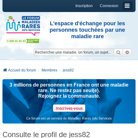
Inscription
Connexion
L'espace d'échange pour les
personnes touchées par une
maladie rare
Reche
Re
Accueil du forum
Membres
jess82
3 millions de personnes en France ont une maladie
rare. Ne restez pas seul(e).
Rejoignez la communauté.
Inscrivez-vous
Ce forum est un service de Maladies Rares Info Services
Consulte le profil de jess82