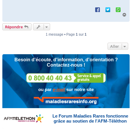
H
a
u
Répondre
t
1 message • Page
1
sur
1
Aller
Besoin d'écoute, d'information, d'orientation ?
Contactez-nous !
ou par
e-mail
sur notre site
Le Forum Maladies Rares fonctionne
grâce au soutien de l'AFM-Téléthon