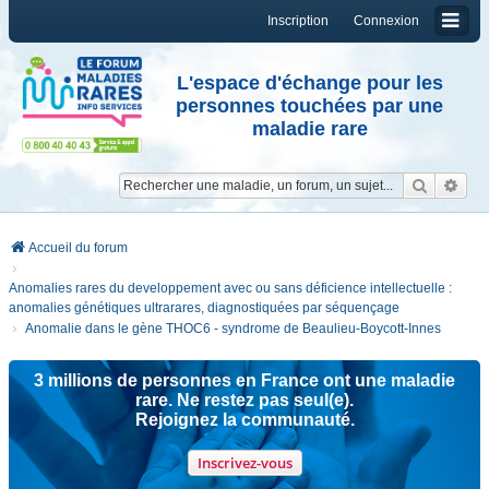
Inscription
Connexion
L'espace d'échange pour les
personnes touchées par une
maladie rare
Reche
Re
Accueil du forum
Anomalies rares du developpement avec ou sans déficience intellectuelle :
anomalies génétiques ultrarares, diagnostiquées par séquençage
Anomalie dans le gène THOC6 - syndrome de Beaulieu-Boycott-Innes
3 millions de personnes en France ont une maladie
rare. Ne restez pas seul(e).
Rejoignez la communauté.
Inscrivez-vous