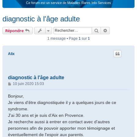
Ce forum est un service de Maladies Rares Info Services
diagnostic à l'âge adulte
Rechercher
Recherche ava
Répondre
1 message • Page
1
sur
1
Alix
diagnostic à l'âge adulte
M
10 juin 2020 15:03
e
s
Bonjour,
s
Je viens d'être diagnostiquée il y a quelques jours de ce
a
syndrome.
g
J'ai 30 ans et je suis d'Aix en Provence.
e
Je recherche aussi à entrer en contact avec d'autres
personnes afin de pouvoir apporter mon témoignage et
éventuellement de l'espoir aux parents.