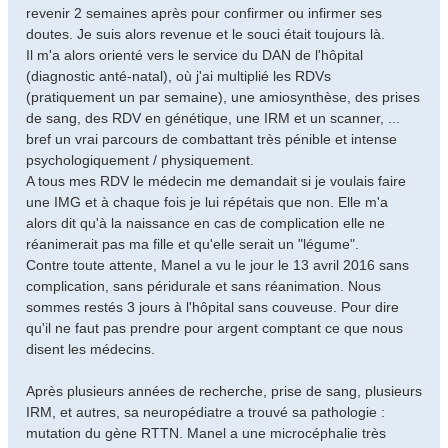
revenir 2 semaines après pour confirmer ou infirmer ses
doutes. Je suis alors revenue et le souci était toujours là.
Il m'a alors orienté vers le service du DAN de l'hôpital
(diagnostic anté-natal), où j'ai multiplié les RDVs
(pratiquement un par semaine), une amiosynthèse, des prises
de sang, des RDV en génétique, une IRM et un scanner, ...
bref un vrai parcours de combattant très pénible et intense
psychologiquement / physiquement.
A tous mes RDV le médecin me demandait si je voulais faire
une IMG et à chaque fois je lui répétais que non. Elle m'a
alors dit qu'à la naissance en cas de complication elle ne
réanimerait pas ma fille et qu'elle serait un "légume".
Contre toute attente, Manel a vu le jour le 13 avril 2016 sans
complication, sans péridurale et sans réanimation. Nous
sommes restés 3 jours à l'hôpital sans couveuse. Pour dire
qu'il ne faut pas prendre pour argent comptant ce que nous
disent les médecins.
Après plusieurs années de recherche, prise de sang, plusieurs
IRM, et autres, sa neuropédiatre a trouvé sa pathologie :
mutation du gène RTTN. Manel a une microcéphalie très