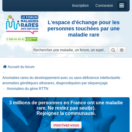
Inscription
Connexion
L'espace d'échange pour les
personnes touchées par une
maladie rare
Reche
Re
Accueil du forum
Anomalies rares du developpement avec ou sans déficience intellectuelle :
anomalies génétiques ultrarares, diagnostiquées par séquençage
Anomalies du gène RTTN
3 millions de personnes en France ont une maladie
rare. Ne restez pas seul(e).
Rejoignez la communauté.
Inscrivez-vous