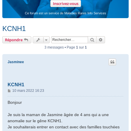
Inscrivez-vous
Ce forum est un service de Maladies Rares Info Services
KCNH1
Rechercher
Recherche ava
Répondre
3 messages • Page
1
sur
1
Jasminee
KCNH1
M
10 mars 2022 16:23
e
s
Bonjour
s
a
Je suis la maman de Jasmine âgée de 4 ans qui a une
g
anomalie sur le gêne KCNH1.
e
Je souhaiterais entrer en contact avec des familles touchées