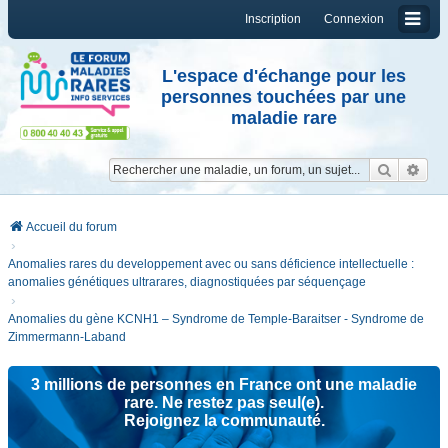
Inscription
Connexion
L'espace d'échange pour les
personnes touchées par une
maladie rare
Reche
Re
Accueil du forum
Anomalies rares du developpement avec ou sans déficience intellectuelle :
anomalies génétiques ultrarares, diagnostiquées par séquençage
Anomalies du gène KCNH1 – Syndrome de Temple-Baraitser - Syndrome de
Zimmermann-Laband
3 millions de personnes en France ont une maladie
rare. Ne restez pas seul(e).
Rejoignez la communauté.