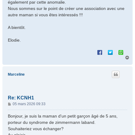
également par cette anomalie.
Nous sommes sur le point de créer une association avec une
autre maman si vous êtes intéressés !!!
A bientôt.
Elodie.
H
a
u
t
Marceline
Re: KCNH1
M
05 mars 2026 09:33
e
s
Bonjour, je suis la maman d'un petit garçon âgé de 5 ans,
s
porteur du syndrome de zimmermann laband.
a
Souhaiteriez vous échanger?
g