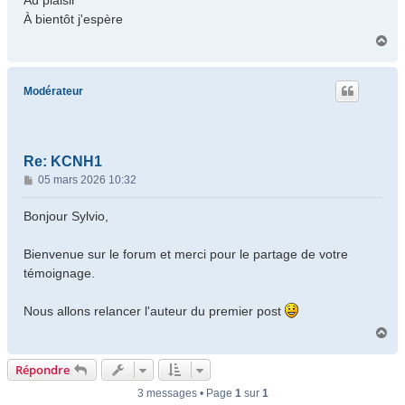
Au plaisir
e
À bientôt j'espère
H
a
u
t
Modérateur
Re: KCNH1
M
05 mars 2026 10:32
e
s
Bonjour Sylvio,
s
a
Bienvenue sur le forum et merci pour le partage de votre
g
témoignage.
e
Nous allons relancer l'auteur du premier post
H
a
u
Répondre
t
3 messages • Page
1
sur
1