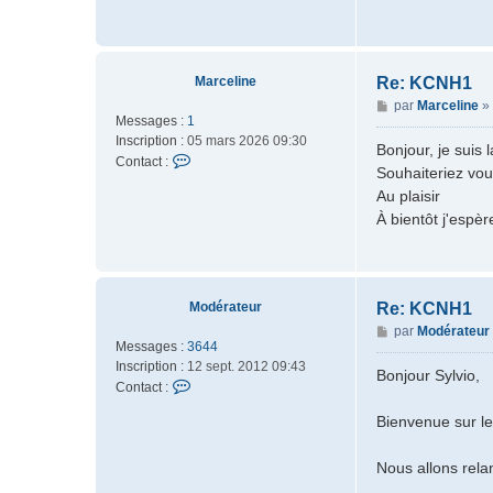
m
i
n
e
Marceline
Re: KCNH1
e
M
par
Marceline
»
Messages :
1
e
Inscription :
05 mars 2026 09:30
s
Bonjour, je sui
C
Contact :
s
Souhaiteriez vo
o
a
Au plaisir
n
g
À bientôt j'espèr
t
e
a
c
t
e
Modérateur
Re: KCNH1
r
M
par
Modérateur
M
Messages :
3644
e
a
Inscription :
12 sept. 2012 09:43
s
Bonjour Sylvio,
r
C
Contact :
s
c
o
a
e
Bienvenue sur le
n
g
l
t
e
i
a
Nous allons rela
n
c