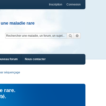
Inscription
Connexion
 une maladie rare
Rechercher
Recherche av
ouveau forum
Nous contacter
s par séquençage
e rare.
té.