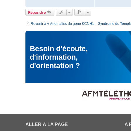
e
t
e
Répondre
r
M
Revenir à « Anomalies du gène KCNH1 – Syndrome de Templ
o
d
é
r
a
Besoin d'écoute,
t
d'information,
e
u
d'orientation ?
r
ALLER À LA PAGE
A 