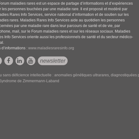
Forum maladies rares est un espace de partage d’informations et d’expériences
r les personnes touchées par une maladie rare. Il est proposé et modéré par
dies Rares Info Services, service national d’information et de soutien sur les
adies rares. Maladies Rares Info Services aide au quotidien les personnes
cernées par une maladie rare dans leur parcours de santé et de vie, par
éphone, mail, sur le Forum maladies rares et sur les réseaux sociaux. Maladies
es Info Services oriente aussi les professionnels de santé et du secteur médico-
al.
 d’informations :
www.maladiesraresinfo.org
newsletter
sans déficience intellectuelle : anomalies génétiques ultrarares, diagnostiquée
- Syndrome de Zimmermann-Laband