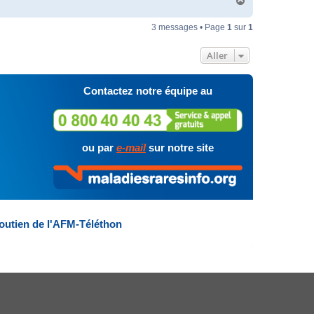
H
a
u
3 messages • Page
1
sur
1
t
Aller
Contactez notre équipe au
ou par
e-mail
sur notre site
outien de l'AFM-Téléthon