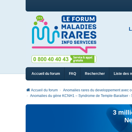
L
Accueil du forum
FAQ
Rechercher
Liste des 
Accueil du forum
Anomalies rares du developpement avec ou 
Anomalies du gène KCNH1 – Syndrome de Temple-Baraitser 
3 mill
Ne