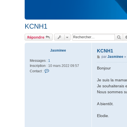
KCNH1
Rec
Répondre
Jasminee
KCNH1
M
par
Jasminee
»
Messages :
1
e
Inscription :
10 mars 2022 09:57
s
Bonjour
C
Contact :
s
o
a
Je suis la mama
n
g
Je souhaiterais 
t
e
a
Nous sommes sur 
c
t
A bientôt.
e
r
Elodie.
J
a
s