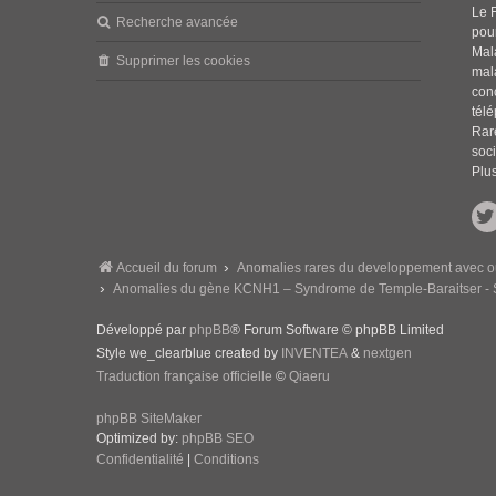
Le 
Recherche avancée
pou
Mala
Supprimer les cookies
mal
con
tél
Rar
soci
Plus
Accueil du forum
Anomalies rares du developpement avec ou 
Anomalies du gène KCNH1 – Syndrome de Temple-Baraitser 
Développé par
phpBB
® Forum Software © phpBB Limited
Style we_clearblue created by
INVENTEA
&
nextgen
Traduction française officielle
©
Qiaeru
phpBB SiteMaker
Optimized by:
phpBB SEO
Confidentialité
|
Conditions