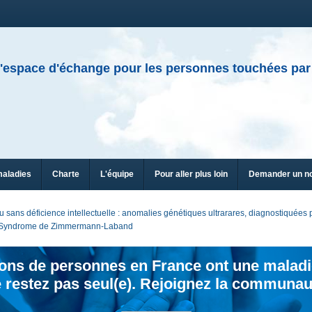
'espace d'échange pour les personnes touchées par
maladies
Charte
L'équipe
Pour aller plus loin
Demander un n
sans déficience intellectuelle : anomalies génétiques ultrarares, diagnostiquée
- Syndrome de Zimmermann-Laband
ions de personnes en France ont une maladi
 restez pas seul(e). Rejoignez la communau