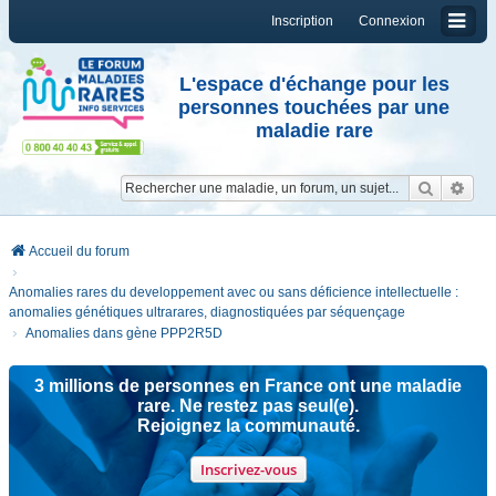
Inscription
Connexion
L'espace d'échange pour les
personnes touchées par une
maladie rare
Reche
Re
Accueil du forum
Anomalies rares du developpement avec ou sans déficience intellectuelle :
anomalies génétiques ultrarares, diagnostiquées par séquençage
Anomalies dans gène PPP2R5D
3 millions de personnes en France ont une maladie
rare. Ne restez pas seul(e).
Rejoignez la communauté.
Inscrivez-vous