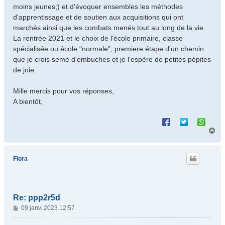
moins jeunes;) et d'évoquer ensembles les méthodes
d'apprentissage et de soutien aux acquisitions qui ont
marchés ainsi que les combats menés tout au long de la vie.
La rentrée 2021 et le choix de l'école primaire, classe
spécialisée ou école "normale", premiere étape d'un chemin
que je crois semé d'embuches et je l'espère de petites pépites
de joie.
Mille mercis pour vos réponses,
A bientôt,
H
a
u
t
Flora
Re: ppp2r5d
M
09 janv. 2023 12:57
e