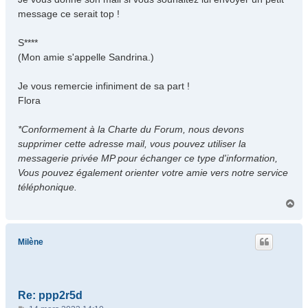
message ce serait top !
S****
(Mon amie s'appelle Sandrina.)
Je vous remercie infiniment de sa part !
Flora
*Conformement à la Charte du Forum, nous devons
supprimer cette adresse mail, vous pouvez utiliser la
messagerie privée MP pour échanger ce type d'information,
Vous pouvez également orienter votre amie vers notre service
téléphonique.
H
a
u
t
Milène
Re: ppp2r5d