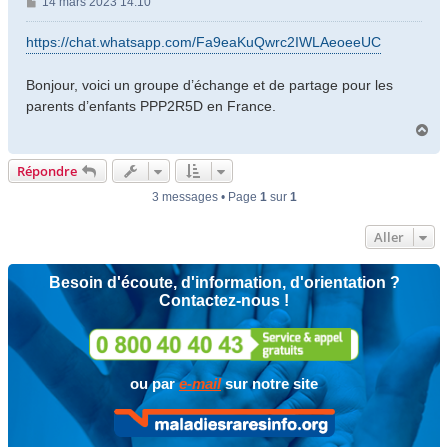
M
14 mars 2023 14:10
e
s
https://chat.whatsapp.com/Fa9eaKuQwrc2IWLAeoeeUC
s
a
Bonjour, voici un groupe d’échange et de partage pour les
g
parents d’enfants PPP2R5D en France.
e
H
a
u
Répondre
t
3 messages • Page
1
sur
1
Aller
Besoin d'écoute, d'information, d'orientation ?
Contactez-nous !
ou par
e-mail
sur notre site