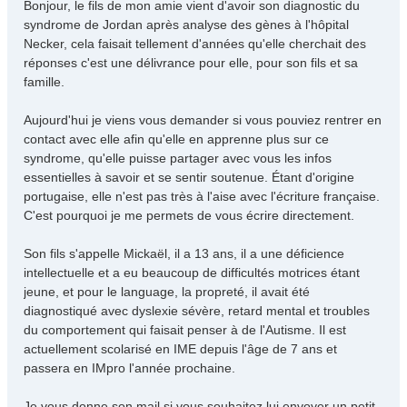
s
Bonjour, le fils de mon amie vient d'avoir son diagnostic du
s
syndrome de Jordan après analyse des gènes à l'hôpital
a
Necker, cela faisait tellement d'années qu'elle cherchait des
g
réponses c'est une délivrance pour elle, pour son fils et sa
e
famille.
Aujourd'hui je viens vous demander si vous pouviez rentrer en
contact avec elle afin qu'elle en apprenne plus sur ce
syndrome, qu'elle puisse partager avec vous les infos
essentielles à savoir et se sentir soutenue. Étant d'origine
portugaise, elle n'est pas très à l'aise avec l'écriture française.
C'est pourquoi je me permets de vous écrire directement.
Son fils s'appelle Mickaël, il a 13 ans, il a une déficience
intellectuelle et a eu beaucoup de difficultés motrices étant
jeune, et pour le language, la propreté, il avait été
diagnostiqué avec dyslexie sévère, retard mental et troubles
du comportement qui faisait penser à de l'Autisme. Il est
actuellement scolarisé en IME depuis l'âge de 7 ans et
passera en IMpro l'année prochaine.
Je vous donne son mail si vous souhaitez lui envoyer un petit