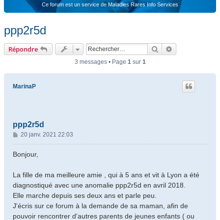
Ce forum est un service de Maladies Rares Info Services
ppp2r5d
Rechercher
Recherche ava
Répondre
3 messages • Page
1
sur
1
MarinaP
ppp2r5d
M
20 janv. 2021 22:03
e
s
Bonjour,
s
a
La fille de ma meilleure amie , qui à 5 ans et vit à Lyon a été
g
diagnostiqué avec une anomalie ppp2r5d en avril 2018.
e
Elle marche depuis ses deux ans et parle peu.
J'écris sur ce forum à la demande de sa maman, afin de
pouvoir rencontrer d'autres parents de jeunes enfants ( ou