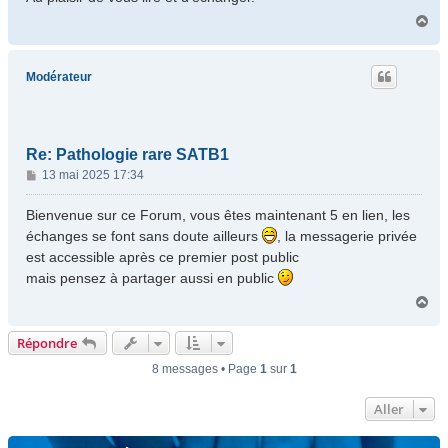
H
a
u
t
Modérateur
Re: Pathologie rare SATB1
M
13 mai 2025 17:34
e
s
Bienvenue sur ce Forum, vous êtes maintenant 5 en lien, les
s
échanges se font sans doute ailleurs
, la messagerie privée
a
est accessible après ce premier post public
g
mais pensez à partager aussi en public
e
H
a
u
Répondre
t
8 messages • Page
1
sur
1
Aller