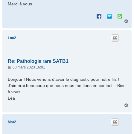
Merci à vous
H
a
u
t
Lou2
Re: Pathologie rare SATB1
M
08 mars 2023 16:01
e
s
Bonjour ! Nous venons d'avoir le diagnostic pour notre fils !
s
J'aimerai beaucoup que nous nous mettions en contact... Bien
a
à vous
g
Léa
e
H
a
u
t
Mat2