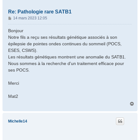
Re: Pathologie rare SATB1
M
14 mars 2023 12:05
e
s
Bonjour
s
Notre fils a reçu ses résultats génétique associés à son
a
épilepsie de pointes ondes continues du sommeil (POCS,
g
ESES, CSWS).
e
Les résultats génétiques montrent une anomalie du SATB1.
Nous sommes à la recherche d'un traitement efficace pour
ses POCS.
Merci
Mat2
H
a
u
t
Michelle14