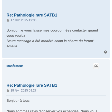
Re: Pathologie rare SATB1
M
17 févr. 2025 19:36
e
s
Bonjour, je vous laisse mes coordonnées contacter quand
s
vous voulez
a
*votre message a été modéré selon la charte du forum*
g
Amélia
e
H
a
u
t
Modérateur
Re: Pathologie rare SATB1
M
18 févr. 2025 09:27
e
s
Bonjour à tous,
s
a
Nous sommes ravis d'observer vos échanges. Nous vous