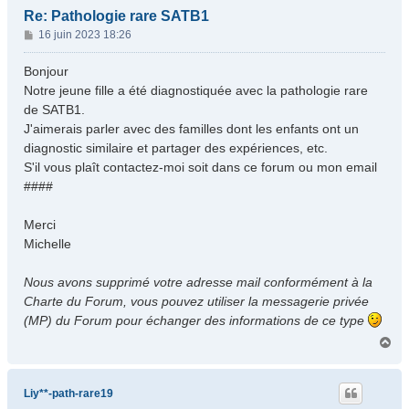
Re: Pathologie rare SATB1
M
16 juin 2023 18:26
e
s
Bonjour
s
Notre jeune fille a été diagnostiquée avec la pathologie rare
a
de SATB1.
g
J'aimerais parler avec des familles dont les enfants ont un
e
diagnostic similaire et partager des expériences, etc.
S'il vous plaît contactez-moi soit dans ce forum ou mon email
####
Merci
Michelle
Nous avons supprimé votre adresse mail conformément à la
Charte du Forum, vous pouvez utiliser la messagerie privée
(MP) du Forum pour échanger des informations de ce type
H
a
u
t
Liy**-path-rare19