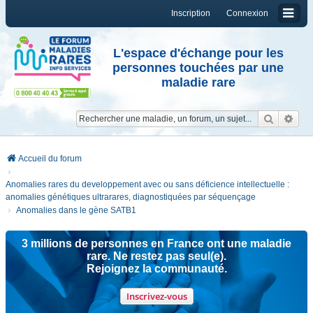
Inscription
Connexion
L'espace d'échange pour les
personnes touchées par une
maladie rare
Reche
Re
Accueil du forum
Anomalies rares du developpement avec ou sans déficience intellectuelle :
anomalies génétiques ultrarares, diagnostiquées par séquençage
Anomalies dans le gène SATB1
3 millions de personnes en France ont une maladie
rare. Ne restez pas seul(e).
Rejoignez la communauté.
Inscrivez-vous