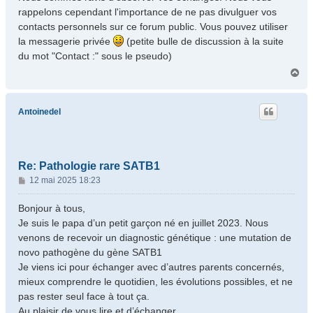
g
rappelons cependant l'importance de ne pas divulguer vos
e
contacts personnels sur ce forum public. Vous pouvez utiliser
la messagerie privée
(petite bulle de discussion à la suite
du mot "Contact :" sous le pseudo)
H
a
u
t
Antoinedel
Re: Pathologie rare SATB1
M
12 mai 2025 18:23
e
s
Bonjour à tous,
s
Je suis le papa d’un petit garçon né en juillet 2023. Nous
a
venons de recevoir un diagnostic génétique : une mutation de
g
novo pathogène du gène SATB1
e
Je viens ici pour échanger avec d’autres parents concernés,
mieux comprendre le quotidien, les évolutions possibles, et ne
pas rester seul face à tout ça.
Au plaisir de vous lire et d’échanger.