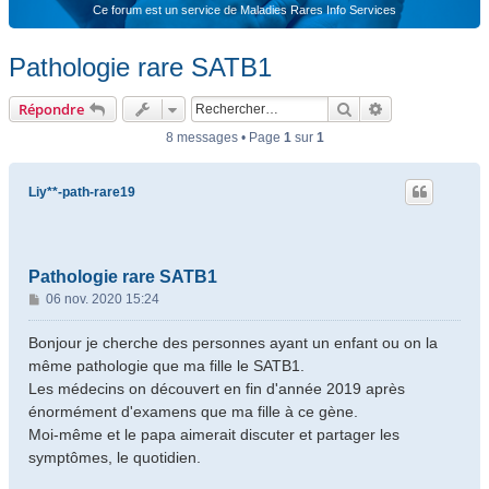
Ce forum est un service de Maladies Rares Info Services
Pathologie rare SATB1
Rechercher
Recherche ava
Répondre
8 messages • Page
1
sur
1
Liy**-path-rare19
Pathologie rare SATB1
M
06 nov. 2020 15:24
e
s
Bonjour je cherche des personnes ayant un enfant ou on la
s
même pathologie que ma fille le SATB1.
a
Les médecins on découvert en fin d'année 2019 après
g
énormément d'examens que ma fille à ce gène.
e
Moi-même et le papa aimerait discuter et partager les
symptômes, le quotidien.