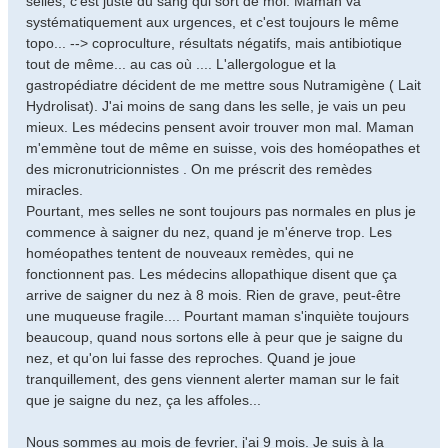
selles, c'est juste du sang qui sort de moi. Maman va
systématiquement aux urgences, et c'est toujours le même
topo... --> coproculture, résultats négatifs, mais antibiotique
tout de même... au cas où .... L'allergologue et la
gastropédiatre décident de me mettre sous Nutramigène ( Lait
Hydrolisat). J'ai moins de sang dans les selle, je vais un peu
mieux. Les médecins pensent avoir trouver mon mal. Maman
m'emmène tout de même en suisse, vois des homéopathes et
des micronutricionnistes . On me préscrit des remèdes
miracles.
Pourtant, mes selles ne sont toujours pas normales en plus je
commence à saigner du nez, quand je m'énerve trop. Les
homéopathes tentent de nouveaux remèdes, qui ne
fonctionnent pas. Les médecins allopathique disent que ça
arrive de saigner du nez à 8 mois. Rien de grave, peut-être
une muqueuse fragile.... Pourtant maman s'inquiète toujours
beaucoup, quand nous sortons elle à peur que je saigne du
nez, et qu'on lui fasse des reproches. Quand je joue
tranquillement, des gens viennent alerter maman sur le fait
que je saigne du nez, ça les affoles...
Nous sommes au mois de fevrier, j'ai 9 mois. Je suis à la