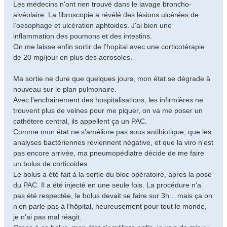
Les médecins n'ont rien trouvé dans le lavage broncho-
alvéolaire. La fibroscopie a révélé des lésions ulcérées de
l’oesophage et ulcération aphtoides. J'ai bien une
inflammation des poumons et des intestins.
On me laisse enfin sortir de l'hopital avec une corticotérapie
de 20 mg/jour en plus des aerosoles.
Ma sortie ne dure que quelques jours, mon état se dégrade à
nouveau sur le plan pulmonaire.
Avec l'enchainement des hospitalisations, les infirmières ne
trouvent plus de veines pour me piquer, on va me poser un
cathétere central, ils appellent ça un PAC.
Comme mon état ne s'améliore pas sous antibiotique, que les
analyses bactériennes reviennent négative, et que la viro n'est
pas encore arrivée, ma pneumopédiatre décide de me faire
un bolus de corticoides.
Le bolus a été fait à la sortie du bloc opératoire, apres la pose
du PAC. Il a été injecté en une seule fois. La procédure n'a
pas été respectée, le bolus devait se faire sur 3h... mais ça on
n'en parle pas à l'hôpital, heureusement pour tout le monde,
je n'ai pas mal réagit.