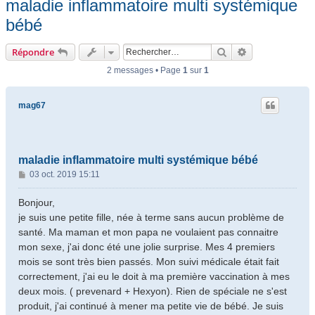
maladie inflammatoire multi systémique
bébé
Rechercher
Recherche ava
Répondre
2 messages • Page
1
sur
1
mag67
maladie inflammatoire multi systémique bébé
M
03 oct. 2019 15:11
e
s
Bonjour,
s
je suis une petite fille, née à terme sans aucun problème de
a
santé. Ma maman et mon papa ne voulaient pas connaitre
g
mon sexe, j'ai donc été une jolie surprise. Mes 4 premiers
e
mois se sont très bien passés. Mon suivi médicale était fait
correctement, j'ai eu le doit à ma première vaccination à mes
deux mois. ( prevenard + Hexyon). Rien de spéciale ne s'est
produit, j'ai continué à mener ma petite vie de bébé. Je suis