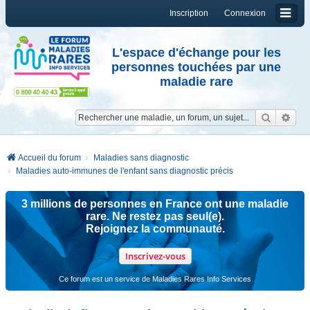
Inscription
Connexion
L'espace d'échange pour les
personnes touchées par une
maladie rare
Reche
Re
Accueil du forum
Maladies sans diagnostic
Maladies auto-immunes de l'enfant sans diagnostic précis
3 millions de personnes en France ont une maladie
rare. Ne restez pas seul(e).
Rejoignez la communauté.
Inscrivez-vous
Ce forum est un service de Maladies Rares Info Services