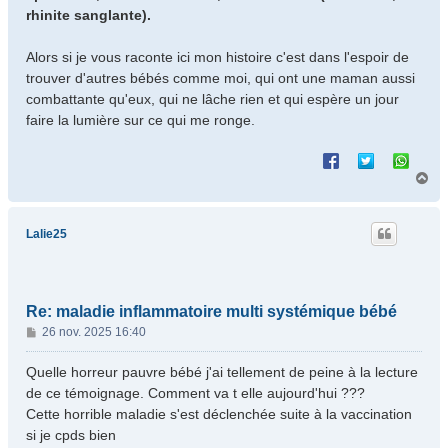
rhinite sanglante).
Alors si je vous raconte ici mon histoire c'est dans l'espoir de
trouver d'autres bébés comme moi, qui ont une maman aussi
combattante qu'eux, qui ne lâche rien et qui espère un jour
faire la lumière sur ce qui me ronge.
H
a
u
t
Lalie25
Re: maladie inflammatoire multi systémique bébé
M
26 nov. 2025 16:40
e
s
Quelle horreur pauvre bébé j'ai tellement de peine à la lecture
s
de ce témoignage. Comment va t elle aujourd'hui ???
a
Cette horrible maladie s'est déclenchée suite à la vaccination
g
si je cpds bien
e