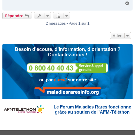
H
a
u
Répondre
t
2 messages • Page
1
sur
1
Aller
Besoin d'écoute, d'information, d'orientation ?
Contactez-nous !
ou par
e-mail
sur notre site
Le Forum Maladies Rares fonctionne
grâce au soutien de l'AFM-Téléthon