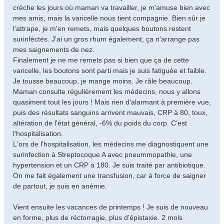
crèche les jours où maman va travailler, je m'amuse bien avec
mes amis, mais la varicelle nous tient compagnie. Bien sûr je
l'attrape, je m'en remets, mais quelques boutons restent
surinféctés. J'ai un gros rhum également, ça n'arrange pas
mes saignements de nez.
Finalement je ne me remets pas si bien que ça de cette
varicelle, les boutons sont parti mais je suis fatiguée et faible.
Je tousse beaucoup, je mange moins. Je râle beaucoup.
Maman consulte régulièrement les médecins, nous y allons
quasiment tout les jours ! Mais rien d'alarmant à première vue,
puis des résultats sanguins arrivent mauvais, CRP à 80, toux,
altération de l'état général, -6% du poids du corp. C'est
l'hospitalisation.
L'ors de l'hospitalisation, les médecins me diagnostiquent une
surinfection à Streptocoque A avec pneummopathie, une
hypertension et un CRP à 180. Je suis traité par antibiotique.
On me fait également une transfusion, car à force de saigner
de partout, je suis en anémie.
Vient ensuite les vacances de printemps ! Je suis de nouveau
en forme, plus de réctorragie, plus d'épistaxie. 2 mois