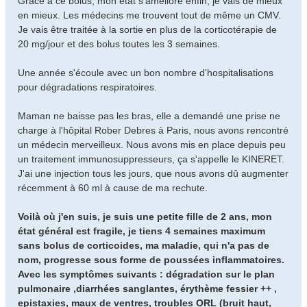
Grace à ce bolus, mon état s'améliore enfin, je vais de mieux
en mieux. Les médecins me trouvent tout de même un CMV.
Je vais être traitée à la sortie en plus de la corticotérapie de
20 mg/jour et des bolus toutes les 3 semaines.
Une année s'écoule avec un bon nombre d'hospitalisations
pour dégradations respiratoires.
Maman ne baisse pas les bras, elle a demandé une prise ne
charge à l'hôpital Rober Debres à Paris, nous avons rencontré
un médecin merveilleux. Nous avons mis en place depuis peu
un traitement immunosuppresseurs, ça s'appelle le KINERET.
J'ai une injection tous les jours, que nous avons dû augmenter
récemment à 60 ml à cause de ma rechute.
Voilà où j'en suis, je suis une petite fille de 2 ans, mon
état général est fragile, je tiens 4 semaines maximum
sans bolus de corticoides, ma maladie, qui n'a pas de
nom, progresse sous forme de poussées inflammatoires.
Avec les symptômes suivants : dégradation sur le plan
pulmonaire ,diarrhées sanglantes, érythème fessier ++ ,
epistaxies, maux de ventres, troubles ORL (bruit haut,