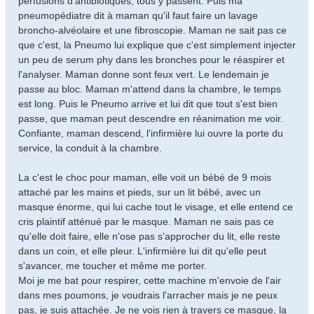
perfusions d'antibiotiques, tous y passent. Puis ma
pneumopédiatre dit à maman qu'il faut faire un lavage
broncho-alvéolaire et une fibroscopie. Maman ne sait pas ce
que c'est, la Pneumo lui explique que c'est simplement injecter
un peu de serum phy dans les bronches pour le réaspirer et
l'analyser. Maman donne sont feux vert. Le lendemain je
passe au bloc. Maman m'attend dans la chambre, le temps
est long. Puis le Pneumo arrive et lui dit que tout s'est bien
passe, que maman peut descendre en réanimation me voir.
Confiante, maman descend, l'infirmière lui ouvre la porte du
service, la conduit à la chambre.
La c'est le choc pour maman, elle voit un bébé de 9 mois
attaché par les mains et pieds, sur un lit bébé, avec un
masque énorme, qui lui cache tout le visage, et elle entend ce
cris plaintif atténué par le masque. Maman ne sais pas ce
qu'elle doit faire, elle n'ose pas s'approcher du lit, elle reste
dans un coin, et elle pleur. L'infirmière lui dit qu'elle peut
s'avancer, me toucher et même me porter.
Moi je me bat pour respirer, cette machine m'envoie de l'air
dans mes poumons, je voudrais l'arracher mais je ne peux
pas, je suis attachée. Je ne vois rien à travers ce masque, la