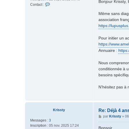
s
Bonjour Krissty,
C
Contact :
s
o
a
Même sans diagno
n
g
association fran
t
e
a
https://lupusplu
c
t
Pour initier un 
e
https://www.amel
r
Annuaire :
https
M
o
d
Nous comprenons
é
conditionnée à u
r
besoins spécifiq
a
t
N'hésitez pas à n
e
u
r
Krissty
Re: Déjà 4 an
M
par
Krissty
»
06
Messages :
3
e
Inscription :
05 nov. 2025 17:24
s
Bonsoir,