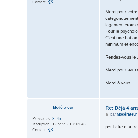
C
Contact :
s
o
a
Merci pour votre 
n
g
catégoriquement 
t
e
a
logement crous ma
c
Pour le psycholog
t
C'est une battant
e
minimum et enco
r
K
Rendez-vous le 1
r
i
s
Merci pour les a
s
t
Merci à vous.
y
Modérateur
Re: Déjà 4 an
M
par
Modérateur
Messages :
3645
e
Inscription :
12 sept. 2012 09:43
s
peut etre d'autre
C
Contact :
s
o
a