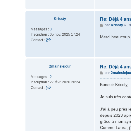
n
g
t
e
a
c
Krissty
Re: Déjà 4 an
t
M
par
Krissty
»
19
e
Messages :
3
e
r
Inscription :
05 nov. 2025 17:24
s
Merci beaucoup
M
C
Contact :
s
o
o
a
d
n
g
é
t
e
r
a
a
c
2mainslejour
Re: Déjà 4 an
t
t
M
par
2mainslejou
e
e
Messages :
2
e
u
r
Inscription :
27 févr. 2026 20:24
s
Bonsoir Krissty,
r
K
C
Contact :
s
r
o
a
Je suis très con
i
n
g
s
t
e
s
a
J'ai à peu près 
t
c
depuis 2023 aprè
y
t
grâce à mon syn
e
Comme Laura, j'
r