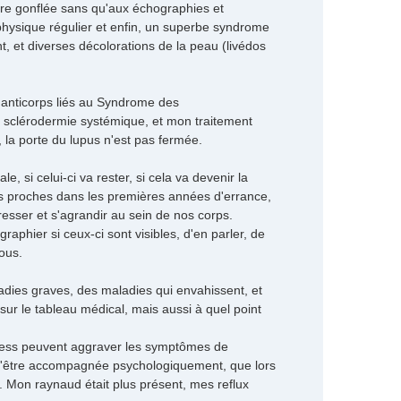
tre gonflée sans qu'aux échographies et
physique régulier et enfin, un superbe syndrome
t, et diverses décolorations de la peau (livédos
s anticorps liés au Syndrome des
e sclérodermie systémique, et mon traitement
 la porte du lupus n'est pas fermée.
si celui-ci va rester, si cela va devenir la
rès proches dans les premières années d'errance,
resser et s'agrandir au sein de nos corps.
aphier si ceux-ci sont visibles, d'en parler, de
ous.
adies graves, des maladies qui envahissent, et
ur le tableau médical, mais aussi à quel point
stress peuvent aggraver les symptômes de
t d'être accompagnée psychologiquement, que lors
 Mon raynaud était plus présent, mes reflux