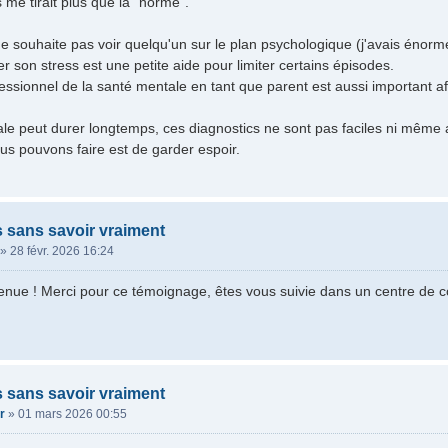
 me tirait plus que la "norme".
 souhaite pas voir quelqu'un sur le plan psychologique (j'avais énorm
r son stress est une petite aide pour limiter certains épisodes.
fessionnel de la santé mentale en tant que parent est aussi important af
le peut durer longtemps, ces diagnostics ne sont pas faciles ni même 
s pouvons faire est de garder espoir.
s sans savoir vraiment
»
28 févr. 2026 16:24
enue ! Merci pour ce témoignage, êtes vous suivie dans un centre de
s sans savoir vraiment
r
»
01 mars 2026 00:55