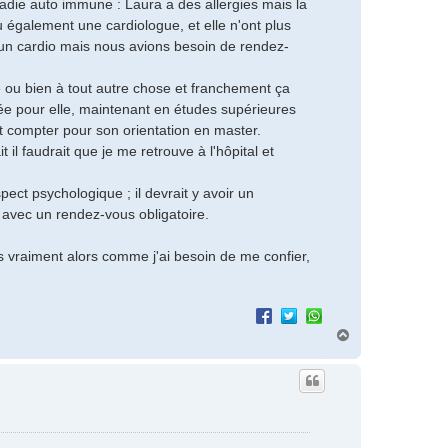
adie auto immune : Laura a des allergies mais la
u également une cardiologue, et elle n'ont plus
 un cardio mais nous avions besoin de rendez-
ou bien à tout autre chose et franchement ça
uée pour elle, maintenant en études supérieures
nt compter pour son orientation en master.
it il faudrait que je me retrouve à l'hôpital et
ct psychologique ; il devrait y avoir un
avec un rendez-vous obligatoire.
s vraiment alors comme j'ai besoin de me confier,
H
a
u
t