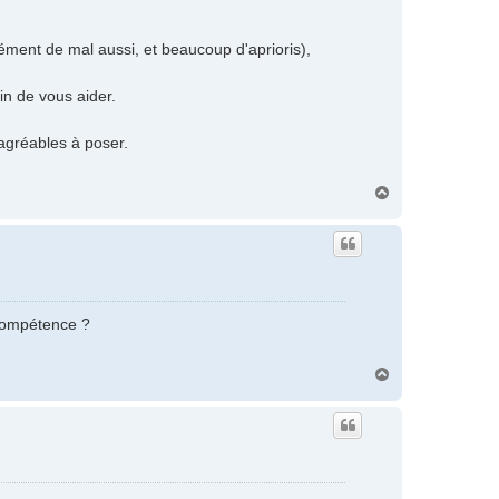
ément de mal aussi, et beaucoup d'aprioris),
in de vous aider.
agréables à poser.
H
a
u
t
 compétence ?
H
a
u
t