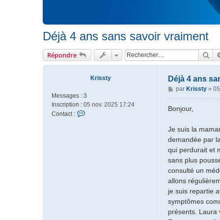
Déjà 4 ans sans savoir vraiment
Rec
Répondre
Krissty
Déjà 4 ans sa
M
par
Krissty
»
05
Messages :
3
e
Inscription :
05 nov. 2025 17:24
s
Bonjour,
C
Contact :
s
o
a
Je suis la maman
n
g
demandée par la 
t
e
a
qui perdurait et
c
sans plus poussé
t
consulté un méde
e
allons régulièr
r
je suis repartie
K
symptômes comme 
r
i
présents. Laura 
s