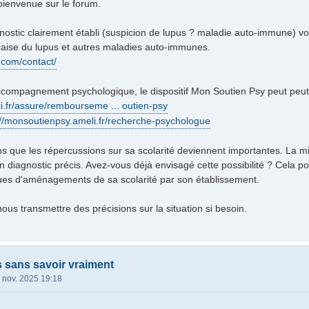
 bienvenue sur le forum.
stic clairement établi (suspicion de lupus ? maladie auto-immune) vo
çaise du lupus et autres maladies auto-immunes.
s.com/contact/
accompagnement psychologique, le dispositif Mon Soutien Psy peut peut
i.fr/assure/rembourseme ... outien-psy
://monsoutienpsy.ameli.fr/recherche-psychologue
 que les répercussions sur sa scolarité deviennent importantes. La m
n diagnostic précis. Avez-vous déjà envisagé cette possibilité ? Cela 
ues d'aménagements de sa scolarité par son établissement.
ous transmettre des précisions sur la situation si besoin.
s sans savoir vraiment
 nov. 2025 19:18