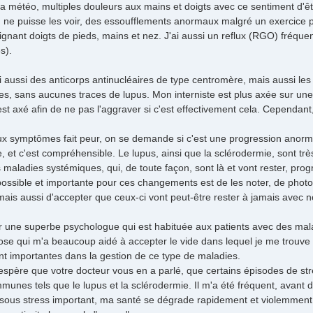
a météo, multiples douleurs aux mains et doigts avec ce sentiment d'ê
 ne puisse les voir, des essoufflements anormaux malgré un exercice 
gnant doigts de pieds, mains et nez. J'ai aussi un reflux (RGO) fréquen
s).
'ai aussi des anticorps antinucléaires de type centromère, mais aussi le
es, sans aucunes traces de lupus. Mon interniste est plus axée sur un
t axé afin de ne pas l'aggraver si c'est effectivement cela. Cependant,
symptômes fait peur, on se demande si c'est une progression anormale, 
, et c'est compréhensible. Le lupus, ainsi que la sclérodermie, sont t
 maladies systémiques, qui, de toute façon, sont là et vont rester, prog
ossible et importante pour ces changements est de les noter, de photogr
mais aussi d'accepter que ceux-ci vont peut-être rester à jamais avec n
ar une superbe psychologue qui est habituée aux patients avec des mal
ose qui m'a beaucoup aidé à accepter le vide dans lequel je me trouve s
t importantes dans la gestion de ce type de maladies.
 j'espère que votre docteur vous en a parlé, que certains épisodes de 
munes tels que le lupus et la sclérodermie. Il m'a été fréquent, avan
 sous stress important, ma santé se dégrade rapidement et violemment.