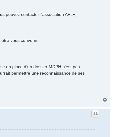
us pouvez contacter l'association AFL+,
-être vous convenir.
ise en place d'un dossier MDPH n'est pas
pourrait permettre une reconnaissance de ses
H
a
u
t