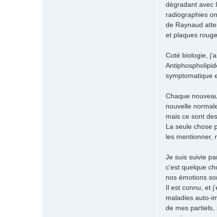
dégradant avec l
2
radiographies on
m
a
de Raynaud attei
i
et plaques rouge
n
s
Coté biologie, j
l
Antiphospholipid
e
symptomatique es
j
o
u
Chaque nouveaux 
r
nouvelle normale
mais ce sont des
La seule chose p
les mentionner, 
Je suis suivie p
c'est quelque ch
nos émotions son
Il est connu, et
maladies auto-im
de mes partiels,