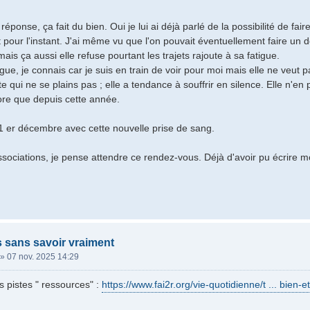
réponse, ça fait du bien. Oui je lui ai déjà parlé de la possibilité de f
pour l'instant. J'ai même vu que l'on pouvait éventuellement faire un 
is ça aussi elle refuse pourtant les trajets rajoute à sa fatigue.
ue, je connais car je suis en train de voir pour moi mais elle ne veut p
e qui ne se plains pas ; elle a tendance à souffrir en silence. Elle n'en
re que depuis cette année.
 er décembre avec cette nouvelle prise de sang.
ssociations, je pense attendre ce rendez-vous. Déjà d'avoir pu écrire mo
s sans savoir vraiment
»
07 nov. 2025 14:29
s pistes " ressources" :
https://www.fai2r.org/vie-quotidienne/t ... bien-et