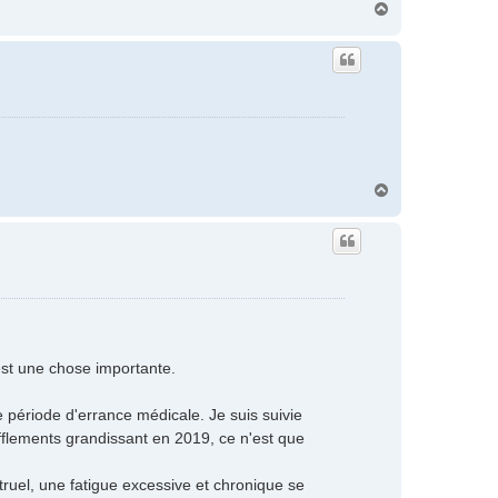
H
a
u
t
H
a
u
t
est une chose importante.
e période d'errance médicale. Je suis suivie
ufflements grandissant en 2019, ce n'est que
el, une fatigue excessive et chronique se