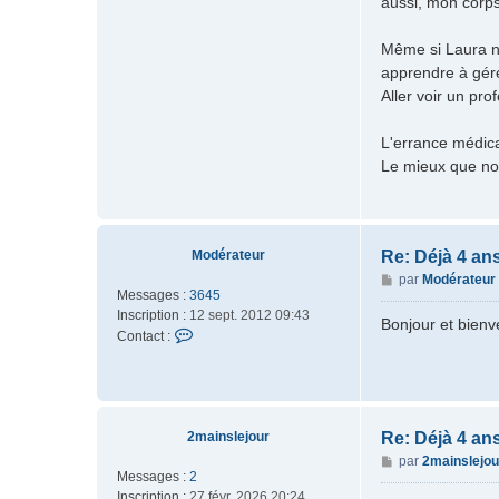
aussi, mon corps
Même si Laura ne
apprendre à gére
Aller voir un pro
L'errance médica
Le mieux que nou
Modérateur
Re: Déjà 4 an
M
par
Modérateur
Messages :
3645
e
Inscription :
12 sept. 2012 09:43
s
Bonjour et bienv
C
Contact :
s
o
a
n
g
t
e
a
c
2mainslejour
Re: Déjà 4 an
t
M
par
2mainslejou
e
Messages :
2
e
r
Inscription :
27 févr. 2026 20:24