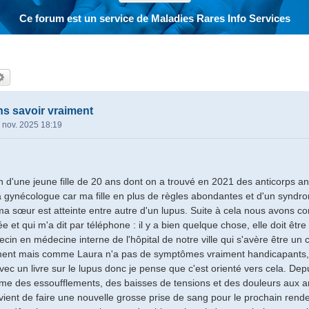
Ce forum est un service de Maladies Rares Info Services
hercher
Recherche avancée
ns savoir vraiment
 nov. 2025 18:19
 d'une jeune fille de 20 ans dont on a trouvé en 2021 des anticorps ant
gynécologue car ma fille en plus de règles abondantes et d'un syndro
 ma sœur est atteinte entre autre d'un lupus. Suite à cela nous avons co
e et qui m'a dit par téléphone : il y a bien quelque chose, elle doit êt
cin en médecine interne de l'hôpital de notre ville qui s'avère être u
ement mais comme Laura n'a pas de symptômes vraiment handicapants, 
 avec un livre sur le lupus donc je pense que c'est orienté vers cela. 
des essoufflements, des baisses de tensions et des douleurs aux arti
vient de faire une nouvelle grosse prise de sang pour le prochain re