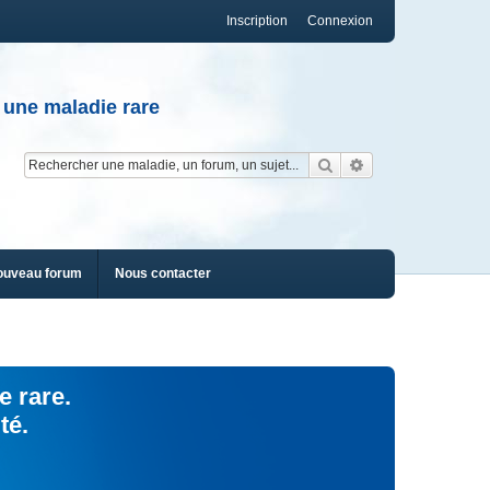
Inscription
Connexion
 une maladie rare
Rechercher
Recherche av
ouveau forum
Nous contacter
e rare.
té.