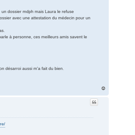
aire un dossier mdph mais Laura le refuse
dossier avec une attestation du médecin pour un
as.
 parle à personne, ces meilleurs amis savent le
n désarroi aussi m'a fait du bien.
H
a
u
t
re/