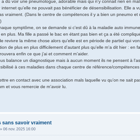
e a dû voir une pneumologue, adorable mais qui n'y connait rien en mal
nternet qu'elle ne pouvait pas bénéficier de désensibilisation. Elle a v
as vraiment. (Dans le centre de compétences il y a bien un pneumo et
)
haque symptôme, on se demande si c'est dû à la maladie auto immune 
en plus. Ma fille a passé le bac en étant pas bien et ça a été compliq
 de revivre la même chose alors qu'elle est en période de partiel qui vo
tion de plus en plus difficilement d'autant plus qu'elle m'a dit hier : en fa
trouvera enfin ce que j'ai et comment m'aider.
s balance un diagnostique mais à aucun moment ils ne pensent à l'aspe
sibilisé à ces maladies dans chaque centre de référence/compétences 
ttre en contact avec une association mals laquelle vu qu’on ne sait pa
rum et vous remercie de m'avoir lu.
s sans savoir vraiment
»
06 nov. 2025 16:00