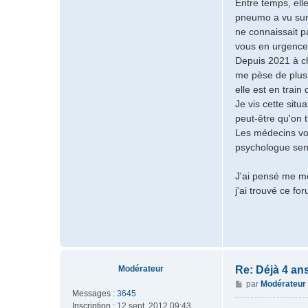
Entre temps, ell
s
pneumo a vu sur i
t
ne connaissait p
y
vous en urgence
Depuis 2021 à c
me pèse de plus 
elle est en train
Je vis cette situa
peut-être qu'on 
Les médecins vou
psychologue sen
J'ai pensé me me
j'ai trouvé ce fo
Modérateur
Re: Déjà 4 an
M
par
Modérateur
Messages :
3645
e
Inscription :
12 sept. 2012 09:43