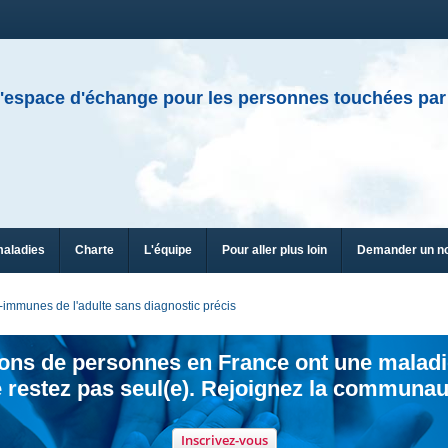
'espace d'échange pour les personnes touchées par
maladies
Charte
L'équipe
Pour aller plus loin
Demander un n
-immunes de l'adulte sans diagnostic précis
ions de personnes en France ont une maladi
 restez pas seul(e). Rejoignez la communau
Inscrivez-vous