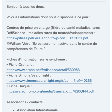
e
s
Bonjour à tous les deux,
s
a
Voici les informations dont nous disposons à ce jour :
g
e
Centres de prise en charge (filière de santé maladies rares
DéfiScience - maladies rares du neurodéveloppement) :
https://pitiesalpetriere.aphp.fr/wp-con ... 052021.pdf
@William Votre fille est surement suivie dans le centre de
compétences de Tours ?
Fiches d'information sur le syndrome :
• Fiche Orphanet :
https://www.orpha.net/fr/disease/detail/530983
• Fiche Simons Searchlight :
https://www.simonssearchlight.org/fr/ap ... ?ref=40166
• Fiche Unique :
https://rarechromo.org/media/translatio ... %20QFN.pdf
Associations / contacts :
Association Internationale