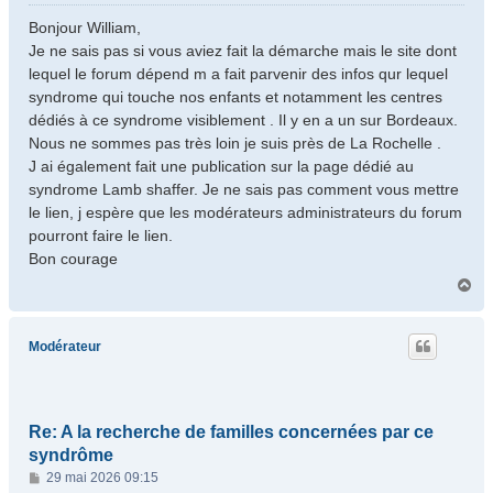
e
s
Bonjour William,
s
Je ne sais pas si vous aviez fait la démarche mais le site dont
a
lequel le forum dépend m a fait parvenir des infos qur lequel
g
syndrome qui touche nos enfants et notamment les centres
e
dédiés à ce syndrome visiblement . Il y en a un sur Bordeaux.
Nous ne sommes pas très loin je suis près de La Rochelle .
J ai également fait une publication sur la page dédié au
syndrome Lamb shaffer. Je ne sais pas comment vous mettre
le lien, j espère que les modérateurs administrateurs du forum
pourront faire le lien.
Bon courage
H
a
u
t
Modérateur
Re: A la recherche de familles concernées par ce
syndrôme
M
29 mai 2026 09:15