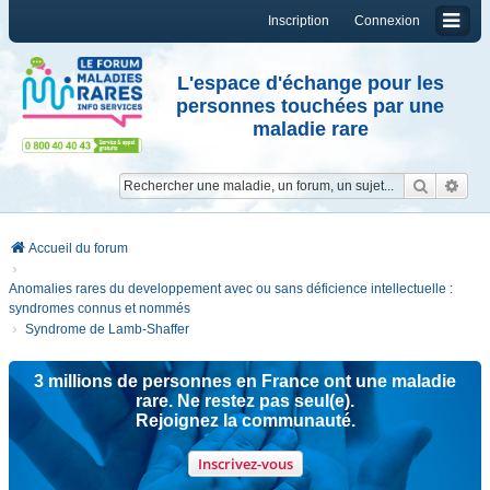
Inscription
Connexion
L'espace d'échange pour les
personnes touchées par une
maladie rare
Reche
Re
Accueil du forum
Anomalies rares du developpement avec ou sans déficience intellectuelle :
syndromes connus et nommés
Syndrome de Lamb-Shaffer
3 millions de personnes en France ont une maladie
rare. Ne restez pas seul(e).
Rejoignez la communauté.
Inscrivez-vous