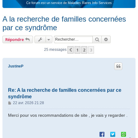
Ce forum est un service de Maladies Rares Info Services
A la recherche de familles concernées
par ce syndrôme
Rechercher
Recherche ava
Répondre
1
2
3
Précédent
25 messages
JustineP
Re: A la recherche de familles concernées par ce
syndrôme
M
22 avr. 2026 21:28
e
s
Merci pour vos recommandations de site , je vais y regarder .
s
a
g
e