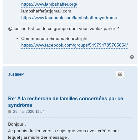
https://www.lambshaffer.org/
lambshaffer[at]gmail.com
https://www.facebook.com/lambshaffersyndrome
@Justine Est-ce de ce groupe dont vous voulez parler ?
Communauté Simons Searchlight
https://www.facebook.com/groups/549794785765854/
H
a
u
t
JustineP
Re: A la recherche de familles concernées par ce
syndrôme
M
29 mai 2026 11:54
e
s
Bonjour ,
s
Je parlais du lien vers la sujet que vous avez créé et sur
a
lequel j ai mis le 1er message .
g