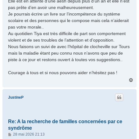
Elle est en attente d’une aesh depuis plus d’un an et elle n’est
pas prête d’en avoir une malheureusement.
Je pourrais écrire un livre sur l’incompétence du système
scolaire et des personnes qui le compose mais cela n’aiderait
pas votre morale..
Au quotidien Tiya est très difficile de part son comportement
violent et de ses troubles de l’attention et d’opposition.
Nous faisons un suivi de avec l’hôpital de clocheville sur Tours
mais la maladie étant peu connu nous n’avons que peu de
piste à ce jour et restons ouvert à toutes vos suggestions..
Courage à tous et si nous pouvons aider n’hésitez pas !
H
a
u
t
JustineP
Re: A la recherche de familles concernées par ce
syndrôme
M
28 mai 2026 21:13