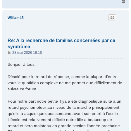
H
a
u
t
William45
Re: A la recherche de familles concernées par ce
syndrôme
M
28 mai 2026 19:10
e
s
Bonjour à tous,
s
a
Désolé pour le retard de réponse, comme la plupart d’entre
g
vous le quotidien complexe ne me permet que difficilement de
e
suivre ce forum.
Pour notre part notre petite Tiya a été diagnostiqué suite à un
retard psychomoteur au niveau de la marche principalement,
qu’elle a acquis quelques semaine avant son entré à l’école.
L’école est relativement difficile notre fille a beaucoup de
retard et sera maintenu en grande section l’année prochaine.