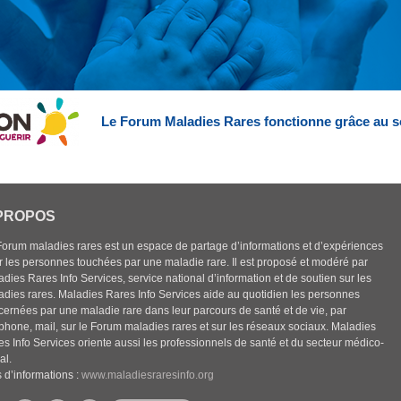
Le Forum Maladies Rares fonctionne grâce au s
PROPOS
Forum maladies rares est un espace de partage d’informations et d’expériences
r les personnes touchées par une maladie rare. Il est proposé et modéré par
dies Rares Info Services, service national d’information et de soutien sur les
adies rares. Maladies Rares Info Services aide au quotidien les personnes
cernées par une maladie rare dans leur parcours de santé et de vie, par
éphone, mail, sur le Forum maladies rares et sur les réseaux sociaux. Maladies
es Info Services oriente aussi les professionnels de santé et du secteur médico-
al.
 d’informations :
www.maladiesraresinfo.org