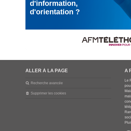
d'information,
d'orientation ?
ALLER À LA PAGE
A 
Le 
Recherche avancée
pou
Mala
Supprimer les cookies
mal
con
tél
Rar
soci
Plus