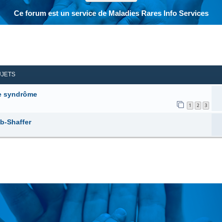
Ce forum est un service de Maladies Rares Info Services
her
herche avancée
UJETS
ce syndrôme
1
2
3
b-Shaffer