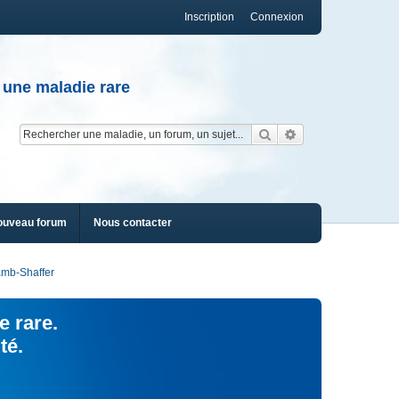
Inscription
Connexion
 une maladie rare
Rechercher
Recherche av
ouveau forum
Nous contacter
mb-Shaffer
e rare.
té.