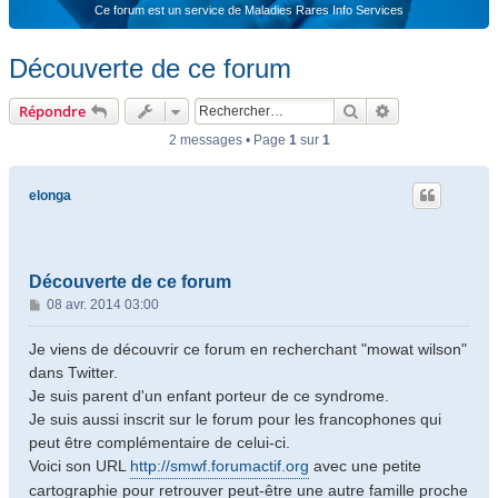
Ce forum est un service de Maladies Rares Info Services
Découverte de ce forum
Rechercher
Recherche ava
Répondre
2 messages • Page
1
sur
1
elonga
Découverte de ce forum
M
08 avr. 2014 03:00
e
s
Je viens de découvrir ce forum en recherchant "mowat wilson"
s
dans Twitter.
a
Je suis parent d'un enfant porteur de ce syndrome.
g
Je suis aussi inscrit sur le forum pour les francophones qui
e
peut être complémentaire de celui-ci.
Voici son URL
http://smwf.forumactif.org
avec une petite
cartographie pour retrouver peut-être une autre famille proche