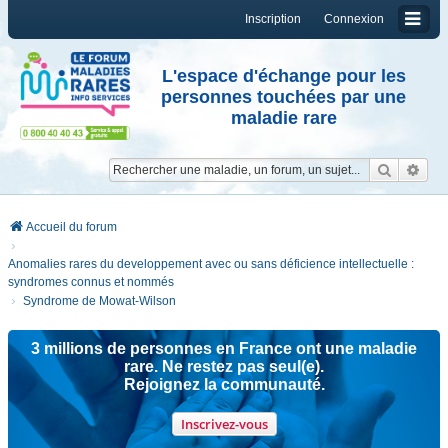
Inscription
Connexion
L'espace d'échange pour les
personnes touchées par une
maladie rare
Reche
Re
Accueil du forum
Anomalies rares du developpement avec ou sans déficience intellectuelle :
syndromes connus et nommés
Syndrome de Mowat-Wilson
3 millions de personnes en France ont une maladie
rare. Ne restez pas seul(e).
Rejoignez la communauté.
Inscrivez-vous