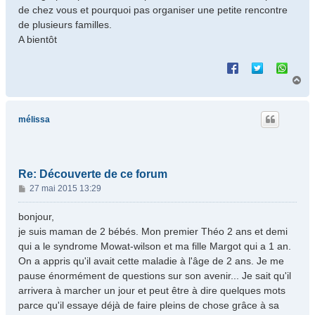
de chez vous et pourquoi pas organiser une petite rencontre
de plusieurs familles.
A bientôt
H
a
u
t
mélissa
Re: Découverte de ce forum
M
27 mai 2015 13:29
e
s
bonjour,
s
je suis maman de 2 bébés. Mon premier Théo 2 ans et demi
a
qui a le syndrome Mowat-wilson et ma fille Margot qui a 1 an.
g
On a appris qu'il avait cette maladie à l'âge de 2 ans. Je me
e
pause énormément de questions sur son avenir... Je sait qu'il
arrivera à marcher un jour et peut être à dire quelques mots
parce qu'il essaye déjà de faire pleins de chose grâce à sa