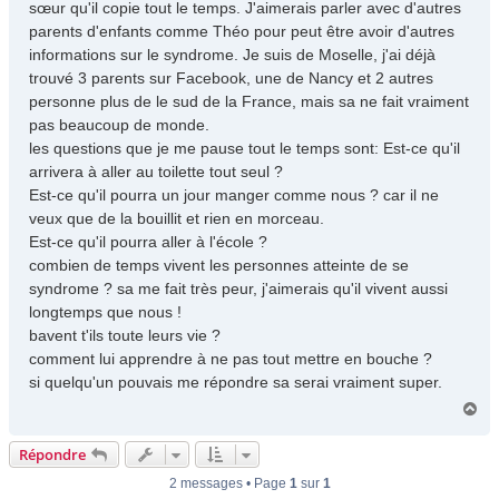
sœur qu'il copie tout le temps. J'aimerais parler avec d'autres
parents d'enfants comme Théo pour peut être avoir d'autres
informations sur le syndrome. Je suis de Moselle, j'ai déjà
trouvé 3 parents sur Facebook, une de Nancy et 2 autres
personne plus de le sud de la France, mais sa ne fait vraiment
pas beaucoup de monde.
les questions que je me pause tout le temps sont: Est-ce qu'il
arrivera à aller au toilette tout seul ?
Est-ce qu'il pourra un jour manger comme nous ? car il ne
veux que de la bouillit et rien en morceau.
Est-ce qu'il pourra aller à l'école ?
combien de temps vivent les personnes atteinte de se
syndrome ? sa me fait très peur, j'aimerais qu'il vivent aussi
longtemps que nous !
bavent t'ils toute leurs vie ?
comment lui apprendre à ne pas tout mettre en bouche ?
si quelqu'un pouvais me répondre sa serai vraiment super.
H
a
u
Répondre
t
2 messages • Page
1
sur
1