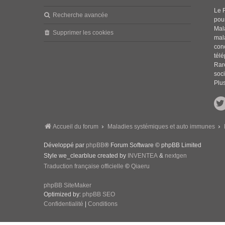
Le 
Recherche avancée
pou
Mala
Supprimer les cookies
mal
con
tél
Rar
soci
Plus
Accueil du forum
Maladies systémiques et auto immunes
Développé par
phpBB
® Forum Software © phpBB Limited
Style we_clearblue created by
INVENTEA
&
nextgen
Traduction française officielle
©
Qiaeru
phpBB SiteMaker
Optimized by:
phpBB SEO
Confidentialité
|
Conditions