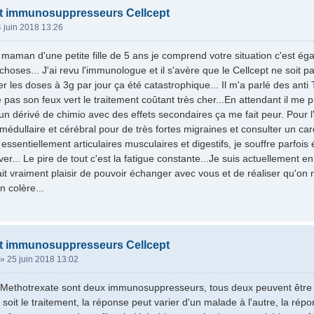
nt immunosuppresseurs Cellcept
 juin 2018 13:26
maman d'une petite fille de 5 ans je comprend votre situation c'est éga
hoses... J'ai revu l'immunologue et il s'avère que le Cellcept ne soit p
r les doses à 3g par jour ça été catastrophique... Il m'a parlé des a
 pas son feux vert le traitement coûtant très cher...En attendant il me
 un dérivé de chimio avec des effets secondaires ça me fait peur. Pour l
édullaire et cérébral pour de très fortes migraines et consulter un ca
ssentiellement articulaires musculaires et digestifs, je souffre parfois
er... Le pire de tout c'est la fatigue constante...Je suis actuellement 
it vraiment plaisir de pouvoir échanger avec vous et de réaliser qu'on 
en colère...
nt immunosuppresseurs Cellcept
»
25 juin 2018 13:02
e Methotrexate sont deux immunosuppresseurs, tous deux peuvent être p
soit le traitement, la réponse peut varier d'un malade à l'autre, la rép