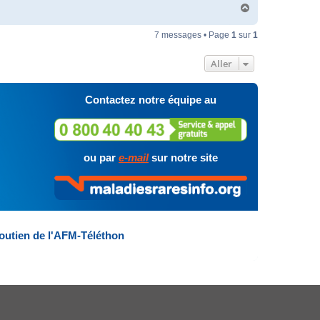
H
a
u
7 messages • Page
1
sur
1
t
Aller
Contactez notre équipe au
ou par
e-mail
sur notre site
outien de l'AFM-Téléthon