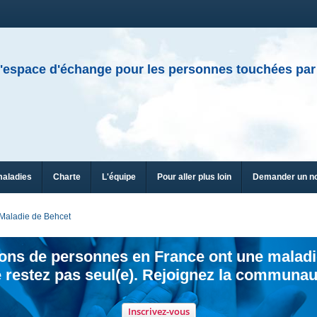
'espace d'échange pour les personnes touchées par
maladies
Charte
L'équipe
Pour aller plus loin
Demander un n
Maladie de Behcet
ions de personnes en France ont une maladi
 restez pas seul(e). Rejoignez la communau
Inscrivez-vous