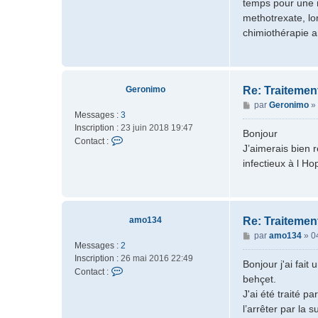
temps pour une m
n
g
methotrexate, lo
t
e
a
chimiothérapie a
c
t
e
r
Geronimo
Re: Traiteme
M
M
par
Geronimo
»
o
Messages :
3
e
d
Inscription :
23 juin 2018 19:47
s
é
Bonjour
C
Contact :
s
r
J’aimerais bien r
o
a
a
infectieux à l H
n
g
t
t
e
e
a
u
c
r
t
amo134
Re: Traiteme
e
M
par
amo134
»
0
r
Messages :
2
e
G
Inscription :
26 mai 2016 22:49
s
Bonjour j'ai fai
e
C
Contact :
s
behçet.
r
o
a
o
J'ai été traité p
n
g
n
l’arrêter par la 
t
e