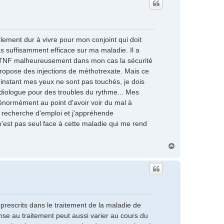
t
lement dur à vivre pour mon conjoint qui doit
as suffisamment efficace sur ma maladie. Il a
nti TNF malheureusement dans mon cas la sécurité
 propose des injections de méthotrexate. Mais ce
'instant mes yeux ne sont pas touchés, je dois
rdiologue pour des troubles du rythme... Mes
 énormément au point d'avoir voir du mal à
en recherche d'emploi et j'appréhende
n'est pas seul face à cette maladie qui me rend
H
a
u
t
rescrits dans le traitement de la maladie de
onse au traitement peut aussi varier au cours du