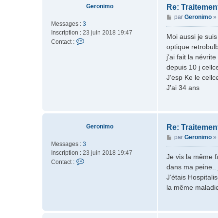
Geronimo
Re: Traiteme
a
n
M
par
Geronimo
»
Messages :
3
g
e
Inscription :
23 juin 2018 19:47
e
s
Moi aussi je suis
C
Contact :
s
optique retrobul
o
a
j’ai fait la név
n
g
depuis 10 j cellc
t
e
a
J’esp Ke le cell
c
J’ai 34 ans
t
e
r
G
Geronimo
Re: Traiteme
e
M
r
par
Geronimo
»
Messages :
3
e
o
Inscription :
23 juin 2018 19:47
s
n
Je vis la même fa
C
Contact :
s
i
dans ma peine.. 
o
a
m
J’étais Hospital
n
g
o
la même maladi
t
e
a
c
t