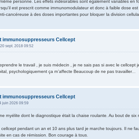
ême personne. Les effets indésirables sont également variables en fo
rsqu'il est prescrit comme immunomodulateur et donc à faible dose est gé
nti-cancéreuse à des doses importantes pour bloquer la division cellulai
nt immunosuppresseurs Cellcept
20 sept. 2018 09:52
eprendre le travail , je suis médecin , je ne sais pas si avec le cellcept 
opital, psychologiquement ça m’affecte Beaucoup de ne pas travailler...
nt immunosuppresseurs Cellcept
4 juin 2026 09:59
t une myélite dont le diagnostique était la chaise roulante. Au bout de 
ar cellcept pendant un an et 10 ans plus tard je marche toujours. Il ne 
suite en cas de rémission. Bon courage à tous.