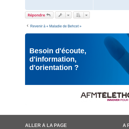
i
a
m
c
o
t
Répondre
e
r
Revenir à « Maladie de Behcet »
a
m
o
1
3
Besoin d'écoute,
4
d'information,
d'orientation ?
ALLER À LA PAGE
A 