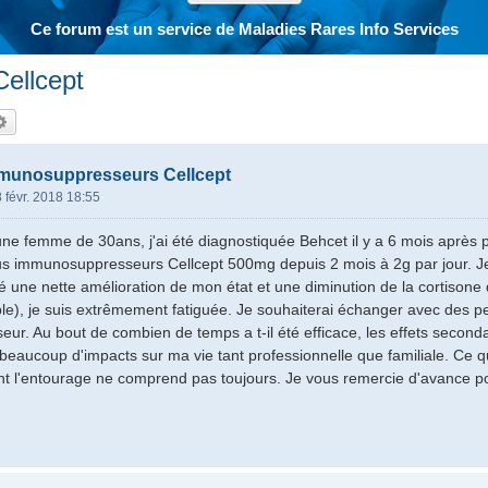
Ce forum est un service de Maladies Rares Info Services
ellcept
hercher
Recherche avancée
mmunosuppresseurs Cellcept
 févr. 2018 18:55
 une femme de 30ans, j'ai été diagnostiquée Behcet il y a 6 mois après 
us immunosuppresseurs Cellcept 500mg depuis 2 mois à 2g par jour. Je
 une nette amélioration de mon état et une diminution de la cortisone d
le), je suis extrêmement fatiguée. Je souhaiterai échanger avec des p
r. Au bout de combien de temps a t-il été efficace, les effets second
beaucoup d'impacts sur ma vie tant professionnelle que familiale. Ce qu
 l'entourage ne comprend pas toujours. Je vous remercie d'avance po