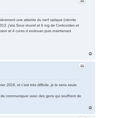
t
nièrement une atteinte du nerf optique (névrite
013, j’eta Sous imurel et 6 mg de Corticoïdes et
ression et 4 cures d endoxan puis maintenant
H
a
u
t
r 2018, et c’est très difficile, je le sens seule
isir de communiquer avec des gens qui souffrent de
H
a
u