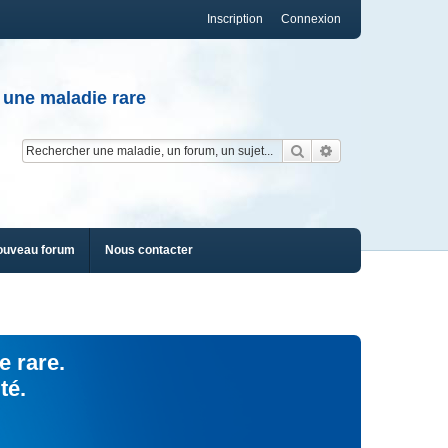
Inscription
Connexion
 une maladie rare
Rechercher
Recherche av
ouveau forum
Nous contacter
e rare.
té.