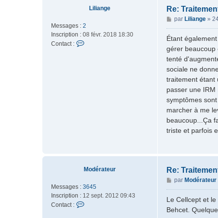
e
Liliange
Re: Traiteme
r
M
par
Liliange
»
24
G
Messages :
2
e
e
Inscription :
08 févr. 2018 18:30
s
Étant également 
r
C
Contact :
s
o
gérer beaucoup c
o
a
n
tenté d'augmente
n
g
i
sociale ne donne
t
e
m
a
traitement étant
o
c
passer une IRM m
t
symptômes sont e
e
marcher à me lev
r
beaucoup...Ça fa
L
triste et parfois 
i
l
i
a
n
Modérateur
Re: Traiteme
g
M
par
Modérateur
e
Messages :
3645
e
Inscription :
12 sept. 2012 09:43
s
Le Cellcept et l
C
Contact :
s
Behcet. Quelque 
o
a