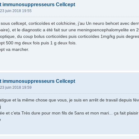
nt immunosuppresseurs Cellcept
23 juin 2018 19:55
 sous cellcept, corticoïdes et colchicine, j’au Un neuro behcet avec der
baire), et le diagnostic a été fait sur une meningoencephalomyelite en 2
rite optique, du coup bolus corticoïdes puis corticoïdes 1mg/kg puis deg
ept 500 mg deux fois puis 1 g deux fois.
cept va marcher.
nt immunosuppresseurs Cellcept
23 juin 2018 19:59
tigue et la même chose que vous, je suis en arrêt de travail depuis févrie
j
isée et c’eta Très dure pour mon fils de 5ans et mon mari... ça fait pla
e