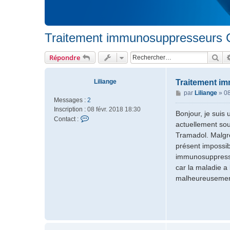
Traitement immunosuppresseurs C
Rec
Répondre
Liliange
Traitement i
M
par
Liliange
»
08
Messages :
2
e
Inscription :
08 févr. 2018 18:30
s
Bonjour, je suis
C
Contact :
s
actuellement so
o
a
Tramadol. Malgré
n
g
présent impossib
t
e
a
immunosuppresseu
c
car la maladie a 
t
malheureusement
e
r
L
i
l
i