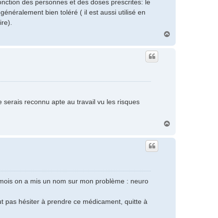
nction des personnes et des doses prescrites: le
néralement bien toléré ( il est aussi utilisé en
re).
H
a
u
t
je serais reconnu apte au travail vu les risques
H
a
u
t
six mois on a mis un nom sur mon problème : neuro
faut pas hésiter à prendre ce médicament, quitte à