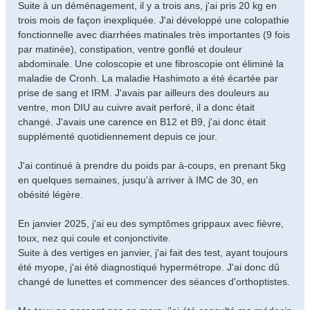
Suite à un déménagement, il y a trois ans, j'ai pris 20 kg en
trois mois de façon inexpliquée. J'ai développé une colopathie
fonctionnelle avec diarrhées matinales très importantes (9 fois
par matinée), constipation, ventre gonflé et douleur
abdominale. Une coloscopie et une fibroscopie ont éliminé la
maladie de Cronh. La maladie Hashimoto a été écartée par
prise de sang et IRM. J'avais par ailleurs des douleurs au
ventre, mon DIU au cuivre avait perforé, il a donc était
changé. J'avais une carence en B12 et B9, j'ai donc était
supplémenté quotidiennement depuis ce jour.
J'ai continué à prendre du poids par à-coups, en prenant 5kg
en quelques semaines, jusqu'à arriver à IMC de 30, en
obésité légère.
En janvier 2025, j'ai eu des symptômes grippaux avec fièvre,
toux, nez qui coule et conjonctivite.
Suite à des vertiges en janvier, j'ai fait des test, ayant toujours
été myope, j'ai été diagnostiqué hypermétrope. J'ai donc dû
changé de lunettes et commencer des séances d'orthoptistes.