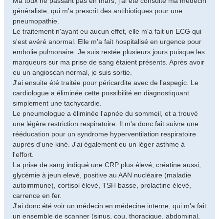
Ma toux ne passant pas en mars, j'ai été consulté ma médecin
généraliste, qui m'a prescrit des antibiotiques pour une
pneumopathie.
Le traitement n'ayant eu aucun effet, elle m'a fait un ECG qui
s'est avéré anormal. Elle m'a fait hospitalisé en urgence pour
embolie pulmonaire. Je suis restée plusieurs jours puisque les
marqueurs sur ma prise de sang étaient présents. Après avoir
eu un angioscan normal, je suis sortie.
J'ai ensuite été traitée pour péricardite avec de l'aspegic. Le
cardiologue a éliminée cette possibilité en diagnostiquant
simplement une tachycardie.
Le pneumologue a éliminée l'apnée du sommeil, et a trouvé
une légère restriction respiratoire. Il m'a donc fait suivre une
rééducation pour un syndrome hyperventilation respiratoire
auprès d'une kiné. J'ai également eu un léger asthme à
l'effort.
La prise de sang indiqué une CRP plus élevé, créatine aussi,
glycémie à jeun elevé, positive au AAN nucléaire (maladie
autoimmune), cortisol élevé, TSH basse, prolactine élevé,
carrence en fer.
J'ai donc été voir un médecin en médecine interne, qui m'a fait
un ensemble de scanner (sinus, cou, thoracique, abdominal,