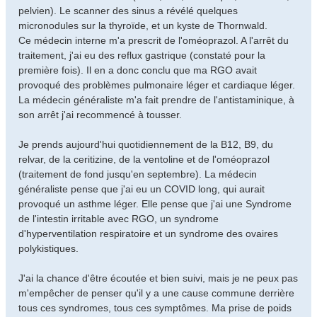
pelvien). Le scanner des sinus a révélé quelques
micronodules sur la thyroïde, et un kyste de Thornwald.
Ce médecin interne m'a prescrit de l'oméoprazol. A l'arrêt du
traitement, j'ai eu des reflux gastrique (constaté pour la
première fois). Il en a donc conclu que ma RGO avait
provoqué des problèmes pulmonaire léger et cardiaque léger.
La médecin généraliste m'a fait prendre de l'antistaminique, à
son arrêt j'ai recommencé à tousser.
Je prends aujourd'hui quotidiennement de la B12, B9, du
relvar, de la ceritizine, de la ventoline et de l'oméoprazol
(traitement de fond jusqu'en septembre). La médecin
généraliste pense que j'ai eu un COVID long, qui aurait
provoqué un asthme léger. Elle pense que j'ai une Syndrome
de l'intestin irritable avec RGO, un syndrome
d'hyperventilation respiratoire et un syndrome des ovaires
polykistiques.
J'ai la chance d'être écoutée et bien suivi, mais je ne peux pas
m'empêcher de penser qu'il y a une cause commune derrière
tous ces syndromes, tous ces symptômes. Ma prise de poids