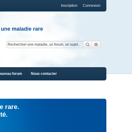
Inscription
Connexion
 une maladie rare
Rechercher
Recherche av
ouveau forum
Nous contacter
e rare.
té.