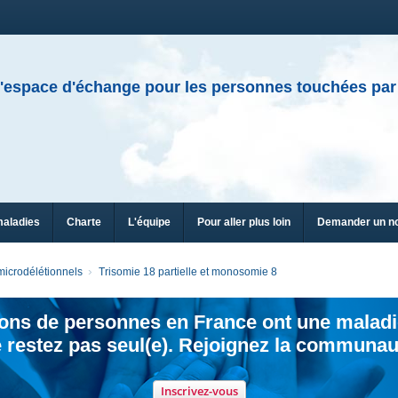
'espace d'échange pour les personnes touchées par
maladies
Charte
L'équipe
Pour aller plus loin
Demander un n
icrodélétionnels
Trisomie 18 partielle et monosomie 8
ions de personnes en France ont une maladi
 restez pas seul(e). Rejoignez la communau
Inscrivez-vous