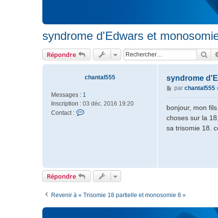
syndrome d'Edwars et monosomie
Rec
Répondre
chantal555
syndrome d'E
M
par
chantal555
Messages :
1
e
Inscription :
03 déc. 2016 19:20
s
bonjour, mon fil
C
Contact :
s
choses sur la 18,
o
a
sa trisomie 18. 
n
g
t
e
a
c
t
e
Répondre
r
c
Revenir à « Trisomie 18 partielle et monosomie 8 »
h
a
n