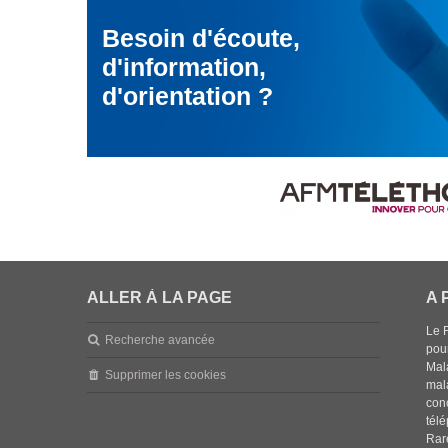
t
Besoin d'écoute,
a
l
d'information,
5
5
d'orientation ?
5
ALLER À LA PAGE
A 
Le 
Recherche avancée
pou
Mala
Supprimer les cookies
mal
con
tél
Rar