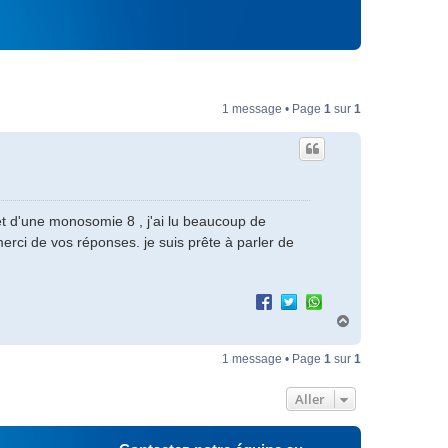
1 message • Page
1
sur
1
et d'une monosomie 8 , j'ai lu beaucoup de
merci de vos réponses. je suis prête à parler de
H
a
u
1 message • Page
1
sur
1
t
Aller