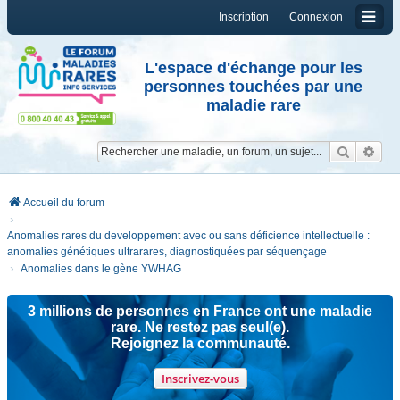
Inscription
Connexion
L'espace d'échange pour les
personnes touchées par une
maladie rare
Reche
Re
Accueil du forum
Anomalies rares du developpement avec ou sans déficience intellectuelle :
anomalies génétiques ultrarares, diagnostiquées par séquençage
Anomalies dans le gène YWHAG
3 millions de personnes en France ont une maladie
rare. Ne restez pas seul(e).
Rejoignez la communauté.
Inscrivez-vous