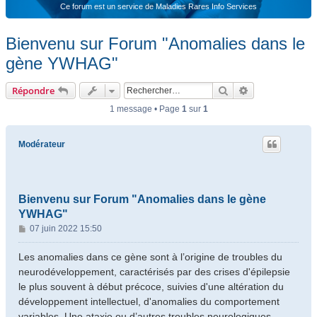
Ce forum est un service de Maladies Rares Info Services
Bienvenu sur Forum "Anomalies dans le
gène YWHAG"
Rechercher
Recherche ava
Répondre
1 message • Page
1
sur
1
Modérateur
Bienvenu sur Forum "Anomalies dans le gène
YWHAG"
M
07 juin 2022 15:50
e
s
Les anomalies dans ce gène sont à l’origine de troubles du
s
neurodéveloppement, caractérisés par des crises d'épilepsie
a
le plus souvent à début précoce, suivies d'une altération du
g
développement intellectuel, d'anomalies du comportement
e
variables. Une ataxie ou d’autres troubles neurologiques