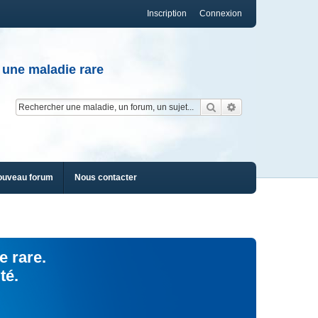
Inscription
Connexion
 une maladie rare
Rechercher
Recherche av
ouveau forum
Nous contacter
e rare.
té.