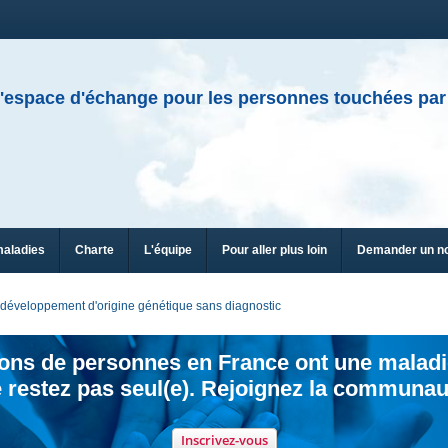
'espace d'échange pour les personnes touchées par
maladies
Charte
L'équipe
Pour aller plus loin
Demander un n
développement d'origine génétique sans diagnostic
ions de personnes en France ont une maladi
 restez pas seul(e). Rejoignez la communau
Inscrivez-vous