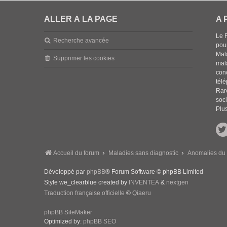
ALLER À LA PAGE
A 
Le 
Recherche avancée
pou
Mala
Supprimer les cookies
mal
con
tél
Rar
soci
Plus
Accueil du forum
Maladies sans diagnostic
Anomalies du 
Développé par
phpBB
® Forum Software © phpBB Limited
Style we_clearblue created by
INVENTEA
&
nextgen
Traduction française officielle
©
Qiaeru
phpBB SiteMaker
Optimized by:
phpBB SEO