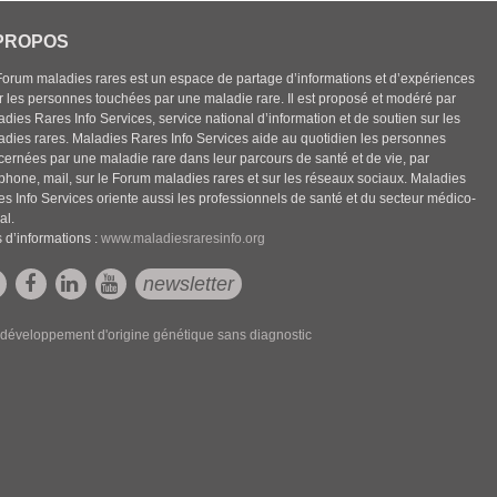
PROPOS
Forum maladies rares est un espace de partage d’informations et d’expériences
r les personnes touchées par une maladie rare. Il est proposé et modéré par
dies Rares Info Services, service national d’information et de soutien sur les
adies rares. Maladies Rares Info Services aide au quotidien les personnes
cernées par une maladie rare dans leur parcours de santé et de vie, par
éphone, mail, sur le Forum maladies rares et sur les réseaux sociaux. Maladies
es Info Services oriente aussi les professionnels de santé et du secteur médico-
al.
 d’informations :
www.maladiesraresinfo.org
newsletter
développement d'origine génétique sans diagnostic