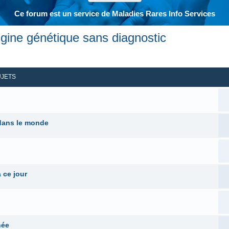
Ce forum est un service de Maladies Rares Info Services
gine génétique sans diagnostic
her
herche avancée
UJETS
dans le monde
 ce jour
née