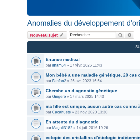
Anomalies du développement d'ori
Recherc
Rec
Nouveau sujet
S
Errance medical
par
ilham64
»
17 févr. 2026 11:43
Mon bébé a une maladie génétique, 20 cas 
par
Fanfan2
»
26 avr. 2023 16:54
Cherche un diagnostic génétique
par
Gingere
»
17 mars 2025 14:43
ma fille est unique, aucun autre cas connu à
par
Cacahuete
»
23 nov. 2020 13:30
En attente du diagnostic
par
Magali3182
»
14 juil. 2016 19:26
ectopie des cristallins d'étiologie indétermi