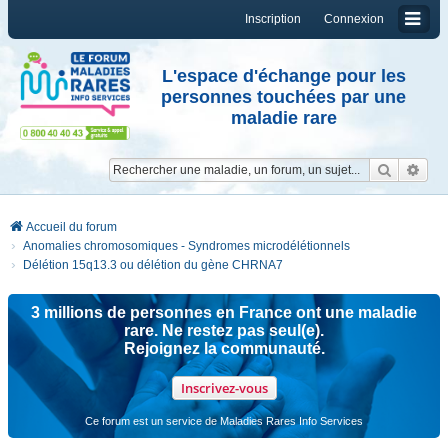
Inscription
Connexion
L'espace d'échange pour les
personnes touchées par une
maladie rare
Reche
Re
Accueil du forum
Anomalies chromosomiques - Syndromes microdélétionnels
Délétion 15q13.3 ou délétion du gène CHRNA7
3 millions de personnes en France ont une maladie
rare. Ne restez pas seul(e).
Rejoignez la communauté.
Inscrivez-vous
Ce forum est un service de Maladies Rares Info Services