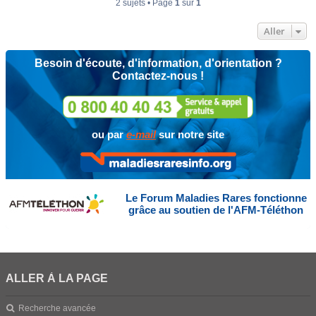
2 sujets • Page
1
sur
1
Aller
Besoin d'écoute, d'information, d'orientation ?
Contactez-nous !
ou par
e-mail
sur notre site
Le Forum Maladies Rares fonctionne
grâce au soutien de l'AFM-Téléthon
ALLER À LA PAGE
Recherche avancée