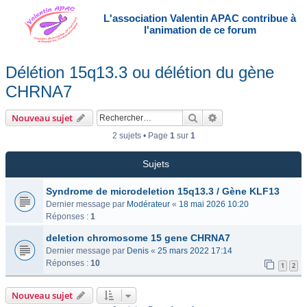
L'association Valentin APAC contribue à
l'animation de ce forum
Délétion 15q13.3 ou délétion du gène
CHRNA7
Rechercher
Recherche avancée
Nouveau sujet
2 sujets • Page
1
sur
1
Sujets
Syndrome de microdeletion 15q13.3 / Gène KLF13
Dernier message par
Modérateur
«
18 mai 2026 10:20
Réponses :
1
deletion chromosome 15 gene CHRNA7
Dernier message par
Denis
«
25 mars 2022 17:14
Réponses :
10
1
2
Nouveau sujet