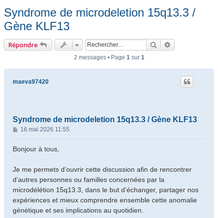
Syndrome de microdeletion 15q13.3 /
Gène KLF13
Rechercher
Recherche ava
Répondre
2 messages • Page
1
sur
1
maeva97420
Syndrome de microdeletion 15q13.3 / Gène KLF13
M
16 mai 2026 11:55
e
s
Bonjour à tous,
s
a
Je me permets d’ouvrir cette discussion afin de rencontrer
g
d’autres personnes ou familles concernées par la
e
microdélétion 15q13.3, dans le but d’échanger, partager nos
expériences et mieux comprendre ensemble cette anomalie
génétique et ses implications au quotidien.