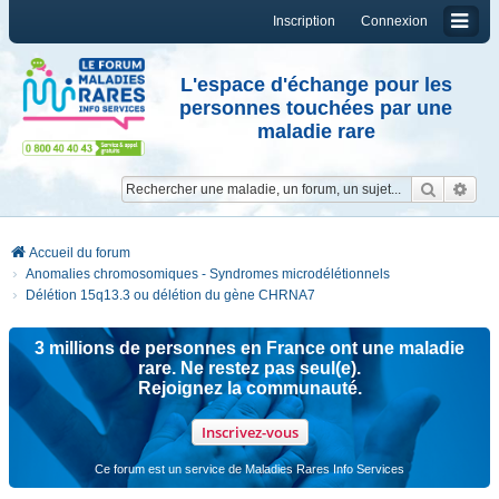
Inscription
Connexion
L'espace d'échange pour les
personnes touchées par une
maladie rare
Reche
Re
Accueil du forum
Anomalies chromosomiques - Syndromes microdélétionnels
Délétion 15q13.3 ou délétion du gène CHRNA7
3 millions de personnes en France ont une maladie
rare. Ne restez pas seul(e).
Rejoignez la communauté.
Inscrivez-vous
Ce forum est un service de Maladies Rares Info Services