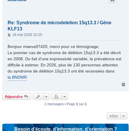
Modérateur
Re: Syndrome de microdeletion 15q13.3 / Gène
KLF13
M
18 mai 2026 10:20
e
s
Bonjour maeva97420, merci pour ce témoignage,
s
Le premier cas de syndrome de délétion 15q13.3 a été décrit
a
en 2008. Du fait d'une expressivité variable, la prévalence est
g
difficile à estimer. En 2026, plus de 130 personnes atteintes
e
du syndrome de délétion 15q13.3 ont été recensées dans
la BNDMR
H
a
u
Répondre
t
2 messages • Page
1
sur
1
Aller
Besoin d'écoute, d'information, d'orientation ?