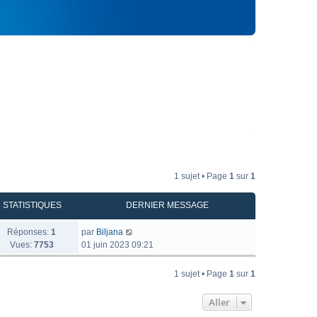
1 sujet • Page
1
sur
1
STATISTIQUES
DERNIER MESSAGE
Réponses:
1
par
Biljana
Vues:
7753
01 juin 2023 09:21
1 sujet • Page
1
sur
1
Aller