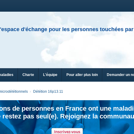
'espace d'échange pour les personnes touchées par
maladies
Charte
L'équipe
Pour aller plus loin
Demander un n
icrodélétionnels
Délétion 16p13.11
ions de personnes en France ont une maladi
 restez pas seul(e). Rejoignez la communau
Inscrivez-vous