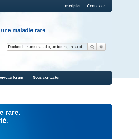
Inscription
Connexion
 une maladie rare
Rechercher
Recherche av
ouveau forum
Nous contacter
e rare.
té.