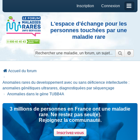
Inscription
Connexion
L'espace d'échange pour les
personnes touchées par une
maladie rare
Reche
Re
Accueil du forum
Anomalies rares du developpement avec ou sans déficience intellectuelle :
anomalies génétiques ultrarares, diagnostiquées par séquençage
Anomalies dans le gène TUBB4A
3 millions de personnes en France ont une maladie
rare. Ne restez pas seul(e).
Rejoignez la communauté.
Inscrivez-vous