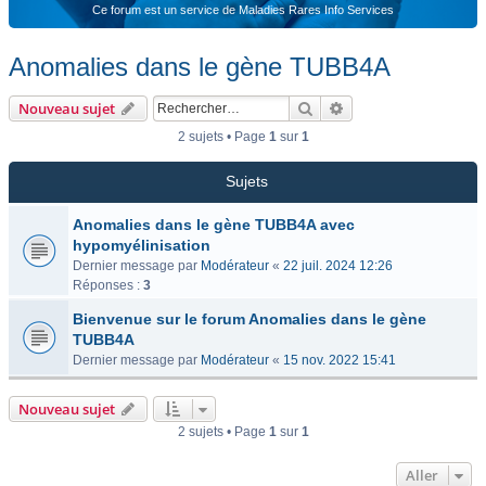
Ce forum est un service de Maladies Rares Info Services
Anomalies dans le gène TUBB4A
Rechercher
Recherche avancée
Nouveau sujet
2 sujets • Page
1
sur
1
Sujets
Anomalies dans le gène TUBB4A avec
hypomyélinisation
Dernier message par
Modérateur
«
22 juil. 2024 12:26
Réponses :
3
Bienvenue sur le forum Anomalies dans le gène
TUBB4A
Dernier message par
Modérateur
«
15 nov. 2022 15:41
Nouveau sujet
2 sujets • Page
1
sur
1
Aller