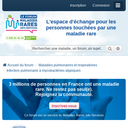
Inscription
Connexion
L'espace d'échange pour les
personnes touchées par une
maladie rare
Reche
Re
Accueil du forum
Maladies pulmonaires et respiratoires
Infection pulmonaire à mycobactéries atypiques
3 millions de personnes en France ont une maladie
rare. Ne restez pas seul(e).
Rejoignez la communauté.
Inscrivez-vous
Ce forum est un service de Maladies Rares Info Services