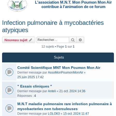
L'association M.N.T. Mon Poumon Mon Air
contribue à l'animation de ce forum
Infection pulmonaire à mycobactéries
atypiques
Rechercher
Recherche avancée
Nouveau sujet
12 sujets • Page
1
sur
1
Sujets
Comité Scientifique MNT Mon Poumon Mon Air
Dernier message par
AssoMonPoumonMonAir
«
25 juin 2025 17:42
" Essais cliniques "
Dernier message par
Anteli
«
21 oct. 2024 14:36
Réponses :
4
M.N.T maladie pulmonaire rare infection pulmonaire à
mycobacteries non tuberculeuses
Dernier message par
LOLO63
«
15 oct. 2024 11:47