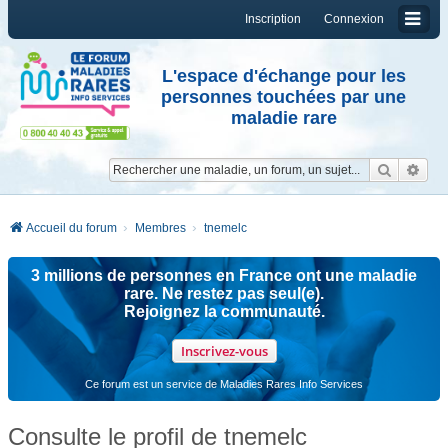
Inscription
Connexion
L'espace d'échange pour les
personnes touchées par une
maladie rare
Reche
Re
Accueil du forum
Membres
tnemelc
3 millions de personnes en France ont une maladie
rare. Ne restez pas seul(e).
Rejoignez la communauté.
Inscrivez-vous
Ce forum est un service de Maladies Rares Info Services
Consulte le profil de tnemelc