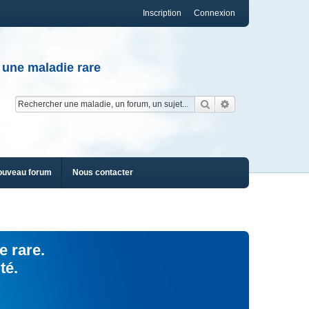
Inscription
Connexion
 une maladie rare
Rechercher
Recherche av
ouveau forum
Nous contacter
e rare.
té.