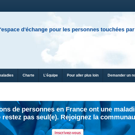
'espace d'échange pour les personnes touchées par
maladies
Charte
L'équipe
Pour aller plus loin
Demander un n
ions de personnes en France ont une maladi
 restez pas seul(e). Rejoignez la communau
Inscrivez-vous