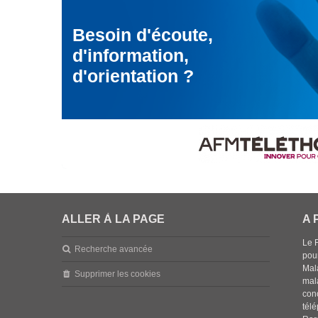
Besoin d'écoute,
d'information,
d'orientation ?
ALLER À LA PAGE
A 
Le 
Recherche avancée
pou
Mala
Supprimer les cookies
mal
con
tél