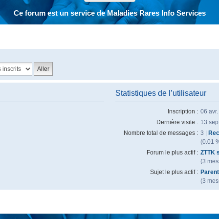
Ce forum est un service de Maladies Rares Info Services
Statistiques de l’utilisateur
Inscription :
06 avr
Dernière visite :
13 sep
Nombre total de messages :
3 |
Rec
(0.01 
Forum le plus actif :
ZTTK 
(3 mess
Sujet le plus actif :
Parent
(3 mess