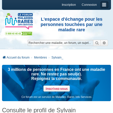
Inscription
Connexion
L'espace d'échange pour les
personnes touchées par une
maladie rare
Reche
Re
Accueil du forum
Membres
Sylvain_
3 millions de personnes en France ont une maladie
rare. Ne restez pas seul(e).
Rejoignez la communauté.
Inscrivez-vous
Ce forum est un service de Maladies Rares Info Services
Consulte le profil de Sylvain_