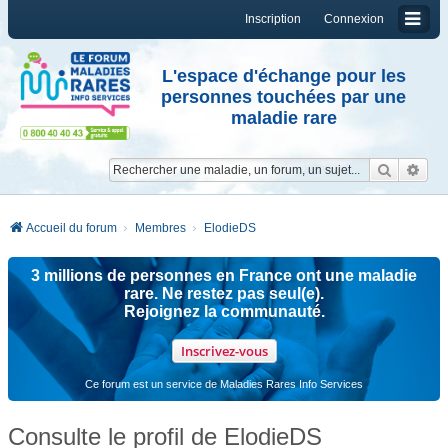
Inscription
Connexion
L'espace d'échange pour les
personnes touchées par une
maladie rare
Reche
Re
Accueil du forum
Membres
ElodieDS
3 millions de personnes en France ont une maladie
rare. Ne restez pas seul(e).
Rejoignez la communauté.
Inscrivez-vous
Ce forum est un service de Maladies Rares Info Services
Consulte le profil de ElodieDS