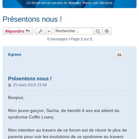
Ce forum est un service de Maladies Rares Info Services
Présentons nous !
Rechercher
Recherche ava
Répondre
6 messages • Page
1
sur
1
Kgreen
Présentons nous !
M
25 mars 2015 15:49
e
s
Bonjour,
s
a
Mon jeune garçon, Sacha, de bientôt 4 ans est atteint du
g
syndrome Coffin Lowry.
e
Mon intention au travers de ce forum est de réunir le plus de
parents pour voir les évolutions de ce syndrome au travers