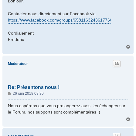
Bonjour,
s
a
Contacter nous directement sur Facebook via
g
https://www.facebook.com/groups/658116324361776/
e
Cordialement
Frederic
H
a
u
t
Modérateur
Re: Présentons nous !
M
26 juin 2018 09:30
e
s
Nous espérons que vous prolongerez aussi les échanges sur
s
le Forum, nos supports sont complémentaires :)
a
H
g
a
e
u
t