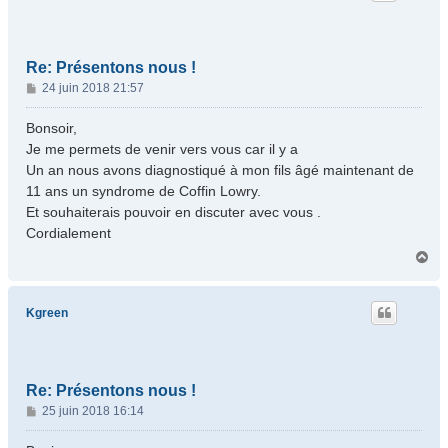
Re: Présentons nous !
M
24 juin 2018 21:57
e
s
Bonsoir,
s
Je me permets de venir vers vous car il y a
a
Un an nous avons diagnostiqué à mon fils âgé maintenant de
g
11 ans un syndrome de Coffin Lowry.
e
Et souhaiterais pouvoir en discuter avec vous .
Cordialement
H
a
u
t
Kgreen
Re: Présentons nous !
M
25 juin 2018 16:14
e
s