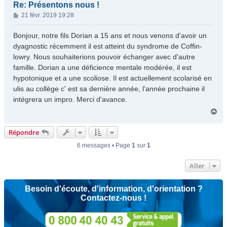
Re: Présentons nous !
M
21 févr. 2019 19:28
e
s
Bonjour, notre fils Dorian a 15 ans et nous venons d'avoir un
s
dyagnostic récemment il est atteint du syndrome de Coffin-
a
lowry. Nous souhaiterions pouvoir échanger avec d'autre
g
famille. Dorian a une déficience mentale modérée, il est
e
hypotonique et a une scoliose. Il est actuellement scolarisé en
ulis au collège c' est sa dernière année, l'année prochaine il
intégrera un impro. Merci d'avance.
H
a
u
Répondre
t
6 messages • Page
1
sur
1
Aller
Besoin d'écoute, d'information, d'orientation ?
Contactez-nous !