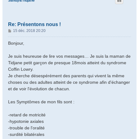
Sandy&Tidjane
Re: Présentons nous !
M
15 déc. 2018 20:20
e
s
Bonjour,
s
a
Je suis heureuse de lire vos messages… Je suis la maman de
g
Tidjane petit garçon de presque 18mois atteint du syndrome
e
Coffin Lowry.
Je cherche désespérément des parents qui vivent la même
choses ou des adultes atteint de ce syndrome afin d'échanger
et de voir l'évolution de chacun.
Les Symptômes de mon fils sont :
-retard de motricité
-hypotonie axiales
-trouble de l'oralité
-surdité bilatérales