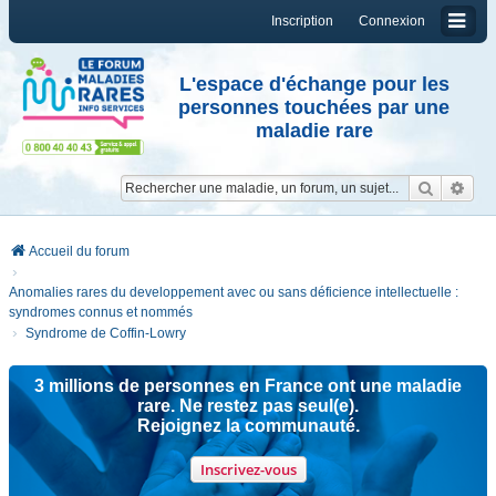
Inscription
Connexion
L'espace d'échange pour les
personnes touchées par une
maladie rare
Reche
Re
Accueil du forum
Anomalies rares du developpement avec ou sans déficience intellectuelle :
syndromes connus et nommés
Syndrome de Coffin-Lowry
3 millions de personnes en France ont une maladie
rare. Ne restez pas seul(e).
Rejoignez la communauté.
Inscrivez-vous