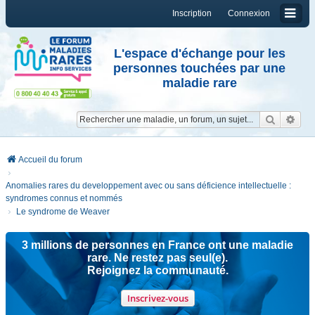
Inscription
Connexion
L'espace d'échange pour les
personnes touchées par une
maladie rare
Reche
Re
Accueil du forum
Anomalies rares du developpement avec ou sans déficience intellectuelle :
syndromes connus et nommés
Le syndrome de Weaver
3 millions de personnes en France ont une maladie
rare. Ne restez pas seul(e).
Rejoignez la communauté.
Inscrivez-vous