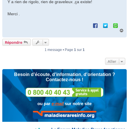
Y a rien de rigolo, rien de graveleux ,ça existe!
Merci .
H
a
u
Répondre
t
1 message • Page
1
sur
1
Aller
Besoin d'écoute, d'information, d'orientation ?
Contactez-nous !
ou par
e-mail
sur notre site