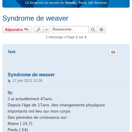
Ce forum est un service de Maladies Rares Info Services
Syndrome de weaver
Rechercher
Recherche ava
Répondre
1 message • Page
1
sur
1
Taek
Syndrome de weaver
M
17 juin 2021 10:36
e
s
Bjr.
s
J ai actuellement 47ans.
a
Depuis l'âge de 17ans ,des changements physiques
g
importants ont lieu sur mon corps.
e
Des périodes de croissance sur:
Mains ( 24,7)
Pieds ( 54)