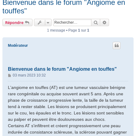
Bienvenue dans le forum "Angiome en
touffes"
Rechercher
Recherche ava
Répondre
1 message • Page
1
sur
1
Modérateur
Bienvenue dans le forum "Angiome en touffes"
M
03 mars 2023 10:32
e
s
L'angiome en touffes (AT) est une tumeur vasculaire bénigne
s
rare congénitale ou acquise souvent avant 5 ans. Après une
a
phase de croissance progressive lente, la taille de la tumeur
g
tend à rester stable. Les lésions se produisent principalement
e
sur le cou, les épaules et le tronc. Les lésions sont sensibles
au palper et peuvent être douloureuses aux chocs.
Certains AT s'infiltrent et créent progressivement une peau
indurée de consistance scléreuse, la sclérose pouvant gagner