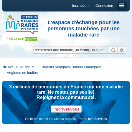
Inscription
Connexion
L'espace d'échange pour les
personnes touchées par une
maladie rare
Reche
Re
Accueil du forum
Tumeurs bénignes-Tumeurs malignes
Angiome en touffes
3 millions de personnes en France ont une maladie
rare. Ne restez pas seul(e).
Rejoignez la communauté.
Inscrivez-vous
Ce forum est un service de Maladies Rares Info Services