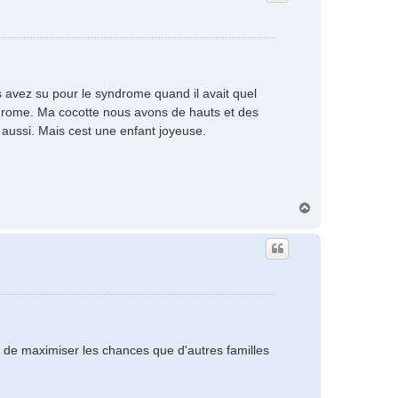
s avez su pour le syndrome quand il avait quel
ndrome. Ma cocotte nous avons de hauts et des
aussi. Mais cest une enfant joyeuse.
H
a
u
t
n de maximiser les chances que d'autres familles