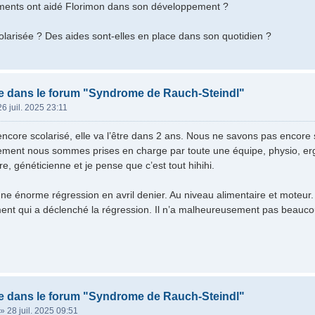
nts ont aidé Florimon dans son développement ?
colarisée ? Des aides sont-elles en place dans son quotidien ?
e dans le forum "Syndrome de Rauch-Steindl"
26 juil. 2025 23:11
encore scolarisé, elle va l’être dans 2 ans. Nous ne savons pas encore 
ment nous sommes prises en charge par toute une équipe, physio, ergo
re, généticienne et je pense que c’est tout hihihi.
e énorme régression en avril denier. Au niveau alimentaire et moteur. 
ent qui a déclenché la régression. Il n’a malheureusement pas beauco
e dans le forum "Syndrome de Rauch-Steindl"
»
28 juil. 2025 09:51