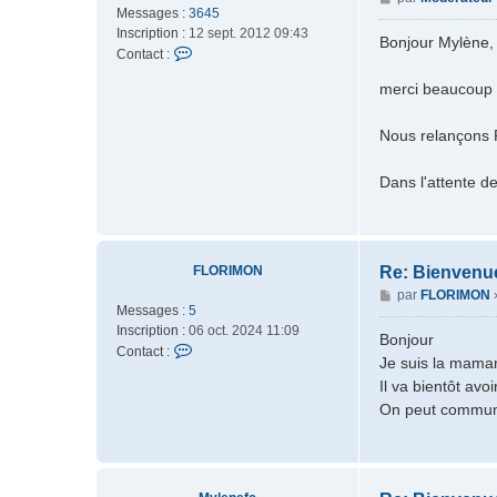
Messages :
3645
e
e
Inscription :
12 sept. 2012 09:43
s
n
Bonjour Mylène,
C
Contact :
s
e
o
a
f
merci beaucoup p
n
g
c
t
e
a
Nous relançons F
c
t
Dans l'attente d
e
r
M
o
FLORIMON
Re: Bienvenu
d
é
M
par
FLORIMON
Messages :
5
r
e
Inscription :
06 oct. 2024 11:09
a
s
Bonjour
C
Contact :
t
s
Je suis la mama
o
e
a
Il va bientôt avo
n
u
g
On peut commun
t
r
e
a
c
t
e