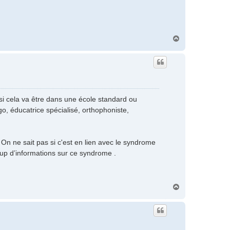
H
a
u
t
si cela va être dans une école standard ou
, éducatrice spécialisé, orthophoniste,
On ne sait pas si c'est en lien avec le syndrome
up d’informations sur ce syndrome .
H
a
u
t