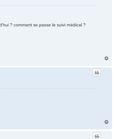
d'hui ? comment se passe le suivi médical ?
H
a
u
t
H
a
u
t