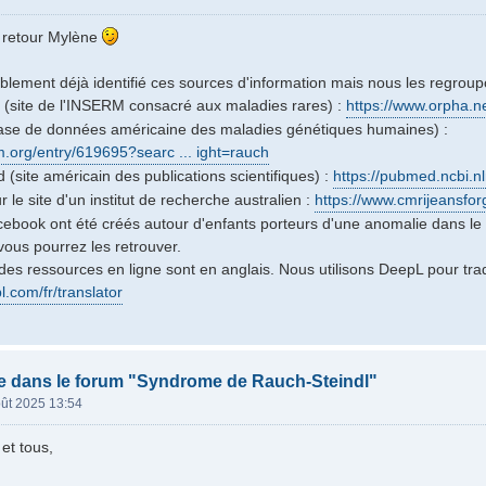
e retour Mylène
lement déjà identifié ces sources d'information mais nous les regroupo
 (site de l'INSERM consacré aux maladies rares) :
https://www.orpha.n
se de données américaine des maladies génétiques humaines) :
.org/entry/619695?searc ... ight=rauch
 (site américain des publications scientifiques) :
https://pubmed.ncbi.nl
le site d'un institut de recherche australien :
https://www.cmrijeansforg
book ont été créés autour d'enfants porteurs d'une anomalie dans le 
vous pourrez les retrouver.
 des ressources en ligne sont en anglais. Nous utilisons DeepL pour trad
l.com/fr/translator
e dans le forum "Syndrome de Rauch-Steindl"
ût 2025 13:54
et tous,