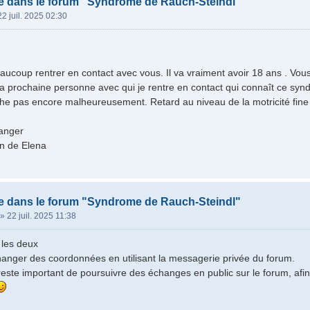
e dans le forum "Syndrome de Rauch-Steindl"
22 juil. 2025 02:30
eaucoup rentrer en contact avec vous. Il va vraiment avoir 18 ans . Vou
a prochaine personne avec qui je rentre en contact qui connaît ce sy
he pas encore malheureusement. Retard au niveau de la motricité fine 
hanger
n de Elena
e dans le forum "Syndrome de Rauch-Steindl"
»
22 juil. 2025 11:38
 les deux
anger des coordonnées en utilisant la messagerie privée du forum.
 reste important de poursuivre des échanges en public sur le forum, afi