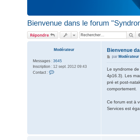
Bienvenue dans le forum "Syndro
Rec
Répondre
Modérateur
Bienvenue da
M
par
Modérateur
Messages :
3645
e
Inscription :
12 sept. 2012 09:43
s
Le syndrome de R
C
Contact :
s
4p16.3). Les man
o
a
pré et post-natal
n
g
comportement.
t
e
a
c
Ce forum est à vo
t
Services est éga
e
r
M
o
d
é