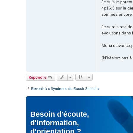
Je suis le paren
n
g
4p16.3 sur le gè
t
e
a
sommes encore e
c
t
Je serais ravi d
e
évolutions dans l
r
I
Merci d’avance p
o
n
G
(N’hésitez pas à
Répondre
Revenir à « Syndrome de Rauch-Steindl »
Besoin d'écoute,
d'information,
d'orientation ?