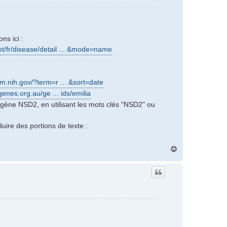
ns ici :
et/fr/disease/detail ... &mode=name
m.nih.gov/?term=r ... &sort=date
enes.org.au/ge ... ids/emilia
gène NSD2, en utilisant les mots clés "NSD2" ou
uire des portions de texte :
H
a
u
t