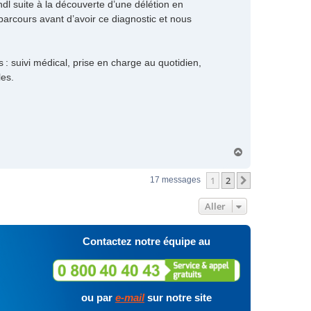
l suite à la découverte d’une délétion en
rcours avant d’avoir ce diagnostic et nous
 : suivi médical, prise en charge au quotidien,
les.
H
a
u
1
2
Suivant
17 messages
t
Aller
Contactez notre équipe au
ou par
e-mail
sur notre site