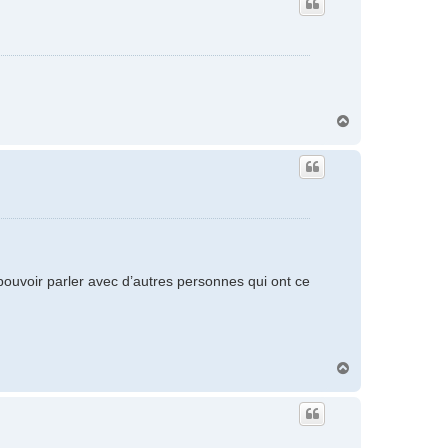
t
H
a
u
t
ouvoir parler avec d’autres personnes qui ont ce
H
a
u
t