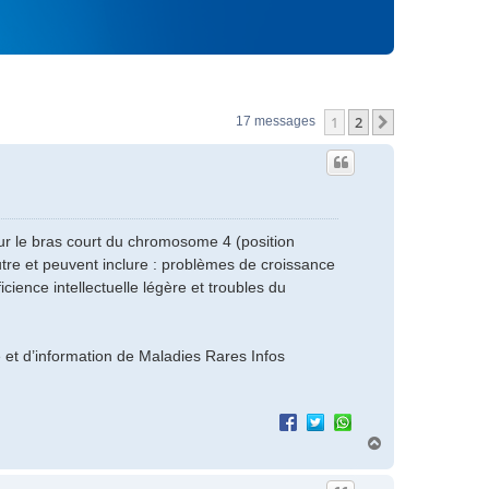
1
2
Suivant
17 messages
r le bras court du chromosome 4 (position
tre et peuvent inclure : problèmes de croissance
icience intellectuelle légère et troubles du
te et d’information de Maladies Rares Infos
H
a
u