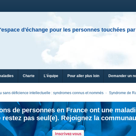
'espace d'échange pour les personnes touchées par
maladies
Charte
L'équipe
Pour aller plus loin
Demander un n
 sans déficience intellectuelle : syndromes connus et nommés
Syndrome de Ra
ions de personnes en France ont une maladi
 restez pas seul(e). Rejoignez la communau
Inscrivez-vous