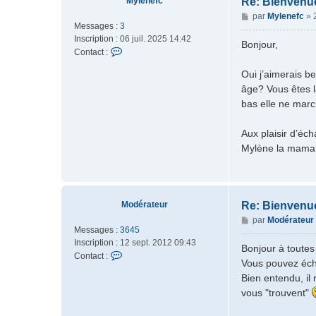
Mylenefc
Re: Bienvenu
r
M
par
Mylenefc
»
F
Messages :
3
e
L
Inscription :
06 juil. 2025 14:42
s
Bonjour,
O
C
Contact :
s
R
o
a
I
Oui j’aimerais b
n
g
M
âge? Vous êtes l
t
e
O
a
bas elle ne marc
N
c
t
Aux plaisir d’éc
e
Mylène la mama
r
M
y
l
e
Modérateur
Re: Bienvenu
n
M
par
Modérateur
e
Messages :
3645
e
f
Inscription :
12 sept. 2012 09:43
s
Bonjour à toutes
c
C
Contact :
s
Vous pouvez éch
o
a
Bien entendu, il
n
g
vous "trouvent"
t
e
a