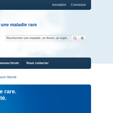
Inscription
Connexion
 une maladie rare
Rechercher
Recherche av
ouveau forum
Nous contacter
uch-Steindl
e rare.
té.