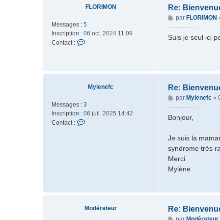
FLORIMON
Re: Bienvenu
r
a
M
par
FLORIMON
Messages :
5
t
e
Inscription :
06 oct. 2024 11:09
e
s
Suis je seul ici 
C
Contact :
u
s
o
r
a
n
g
t
e
a
c
Mylenefc
Re: Bienvenu
t
M
par
Mylenefc
»
e
Messages :
3
e
r
Inscription :
06 juil. 2025 14:42
s
Bonjour,
F
C
Contact :
s
L
o
a
Je suis la maman
O
n
g
R
syndrome très ra
t
e
I
a
Merci
M
c
Mylène
O
t
N
e
r
M
Modérateur
Re: Bienvenu
y
M
l
par
Modérateur