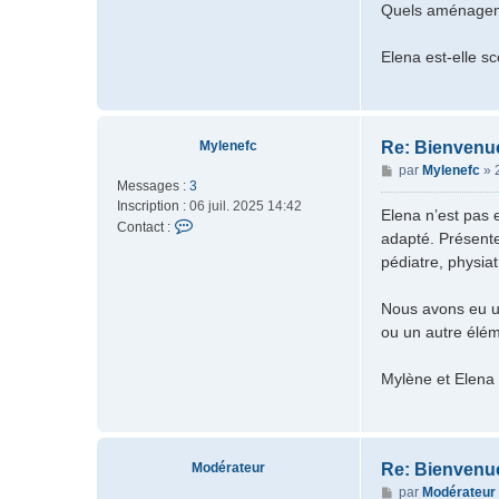
c
Quels aménageme
t
e
Elena est-elle s
r
M
o
d
é
Mylenefc
Re: Bienvenu
r
M
par
Mylenefc
»
a
Messages :
3
e
t
Inscription :
06 juil. 2025 14:42
s
Elena n’est pas 
e
C
Contact :
s
adapté. Présente
u
o
a
pédiatre, physiat
r
n
g
t
e
a
Nous avons eu un
c
ou un autre élém
t
e
Mylène et Elena
r
M
y
l
e
Modérateur
Re: Bienvenu
n
M
par
Modérateur