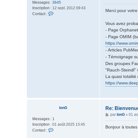
e
Messages :
3645
e
f
Inscription :
12 sept. 2012 09:43
s
Merci pour votr
c
C
Contact :
s
o
a
Vous avez probab
n
g
- Page Orphanet
t
e
a
- Page OMIM (ba
c
https://www.omim
t
- Articles PubMed
e
- Témoignage sur 
r
M
Des groupes Face
o
"Rauch-Steindl" 
d
La quasi totalité
é
https://www.deep
r
a
t
e
u
IonG
Re: Bienvenu
r
M
par
IonG
»
01 ao
Messages :
1
e
Inscription :
01 août 2025 13:45
s
Bonjour à toutes 
C
Contact :
s
o
a