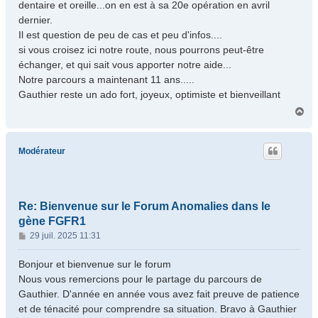
dentaire et oreille...on en est à sa 20e opération en avril
dernier.
Il est question de peu de cas et peu d'infos....
si vous croisez ici notre route, nous pourrons peut-être
échanger, et qui sait vous apporter notre aide...
Notre parcours a maintenant 11 ans.....
Gauthier reste un ado fort, joyeux, optimiste et bienveillant
H
a
u
t
Modérateur
Re: Bienvenue sur le Forum Anomalies dans le
gène FGFR1
M
29 juil. 2025 11:31
e
s
Bonjour et bienvenue sur le forum
s
Nous vous remercions pour le partage du parcours de
a
Gauthier. D'année en année vous avez fait preuve de patience
g
et de ténacité pour comprendre sa situation. Bravo à Gauthier
e