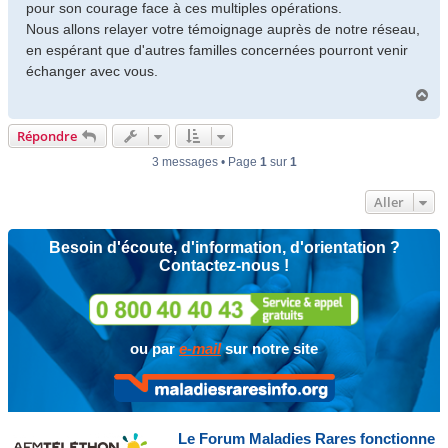
pour son courage face à ces multiples opérations.
Nous allons relayer votre témoignage auprès de notre réseau,
en espérant que d'autres familles concernées pourront venir
échanger avec vous.
H
a
u
Répondre
t
3 messages • Page
1
sur
1
Aller
Besoin d'écoute, d'information, d'orientation ?
Contactez-nous !
ou par
e-mail
sur notre site
Le Forum Maladies Rares fonctionne