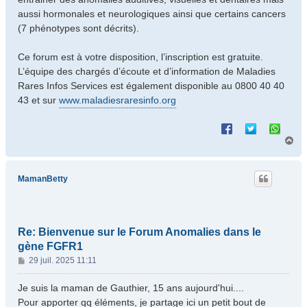
aussi hormonales et neurologiques ainsi que certains cancers
(7 phénotypes sont décrits).
Ce forum est à votre disposition, l’inscription est gratuite.
L’équipe des chargés d’écoute et d’information de Maladies
Rares Infos Services est également disponible au 0800 40 40
43 et sur
www.maladiesraresinfo.org
H
a
u
t
MamanBetty
Re: Bienvenue sur le Forum Anomalies dans le
gène FGFR1
M
29 juil. 2025 11:11
e
s
Je suis la maman de Gauthier, 15 ans aujourd'hui....
s
Pour apporter qq éléments, je partage ici un petit bout de