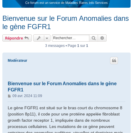
Ce forum est un service de Maladies Rares Info Services
Bienvenue sur le Forum Anomalies dans
le gène FGFR1
Rechercher
Recherche ava
Répondre
3 messages • Page
1
sur
1
Modérateur
Bienvenue sur le Forum Anomalies dans le gène
FGFR1
M
09 avr. 2024 11:09
e
s
Le gène FGFR1 est situé sur le bras court du chromosome 8
s
(position 8p11), il code pour une protéine appelée fibroblast
a
growth factor receptor 1, impliquée dans de nombreux
g
processus cellulaires. Les mutations de ce gène peuvent
e
entrainer des anomalies auditives, visuelles et dentaires mais