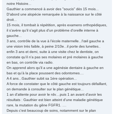
a
notre Histoire...
g
Gauthier a commencé à avoir des "soucis" dès 15 mois...
e
D'abord une alopécie remarquée à la naissance sur le côté
droit...
15 mois, il tombait à répétition, après examens orthopédiques,
il s'avère qu'il s'agit plus d'un problème d'oreille interne à
gauche...
3 ans, contrôle de la vue à l'école maternelle...l'œil gauche a
une vision très faible, à peine 2/10e...il porte des lunettes..
enfin 3 ans et demi, suite à une visite chez le dentiste, on
constate qu'il n'a pas ses molaires et pré molaires à gauche
en bas, on contrôle via radio.
On apprend alors qu'il a une agénésie dentaire à gauche en
bas et qu'à la place poussent des odontomes....
A 4 ans...Gauthier subit sa 1ére opération...
A force de constater que le côté gauche est toujours défaillant,
on demande à consulter sur le plan génétique...
1 an d'attente pour avoir le rdv....puis 1 an avant d'avoir les
résultats : Gauthier est bien atteint d'une maladie génétique
rare, la mutation du gêne FGFR1. ....
Depuis c'est beaucoup de soins, notamment sur le plan