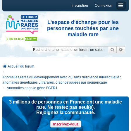
Inscription
Connexion
L'espace d'échange pour les
personnes touchées par une
maladie rare
Reche
Re
Accueil du forum
Anomalies rares du developpement avec ou sans déficience intellectuelle :
anomalies génétiques ultrarares, diagnostiquées par séquençage
Anomalies dans le gène FGFR1
3 millions de personnes en France ont une maladie
rare. Ne restez pas seul(e).
Rejoignez la communauté.
Inscrivez-vous