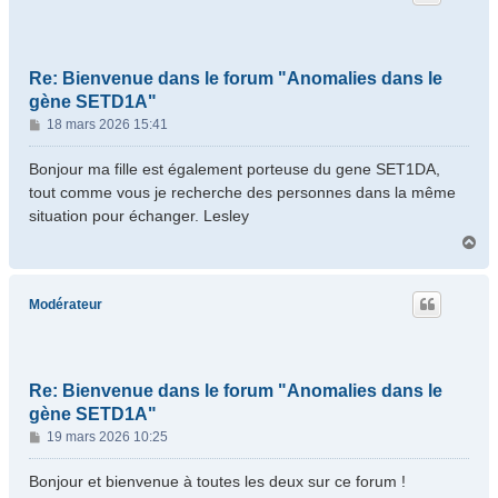
Re: Bienvenue dans le forum "Anomalies dans le
gène SETD1A"
M
18 mars 2026 15:41
e
s
Bonjour ma fille est également porteuse du gene SET1DA,
s
tout comme vous je recherche des personnes dans la même
a
situation pour échanger. Lesley
g
H
e
a
u
t
Modérateur
Re: Bienvenue dans le forum "Anomalies dans le
gène SETD1A"
M
19 mars 2026 10:25
e
s
Bonjour et bienvenue à toutes les deux sur ce forum !
s