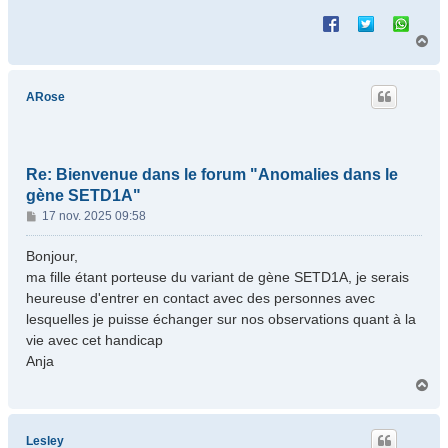
H
a
u
t
ARose
Re: Bienvenue dans le forum "Anomalies dans le
gène SETD1A"
M
17 nov. 2025 09:58
e
s
Bonjour,
s
ma fille étant porteuse du variant de gène SETD1A, je serais
a
heureuse d'entrer en contact avec des personnes avec
g
lesquelles je puisse échanger sur nos observations quant à la
e
vie avec cet handicap
Anja
H
a
u
t
Lesley