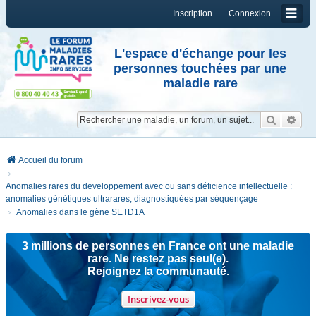
Inscription
Connexion
L'espace d'échange pour les
personnes touchées par une
maladie rare
Reche
Re
Accueil du forum
Anomalies rares du developpement avec ou sans déficience intellectuelle :
anomalies génétiques ultrarares, diagnostiquées par séquençage
Anomalies dans le gène SETD1A
3 millions de personnes en France ont une maladie
rare. Ne restez pas seul(e).
Rejoignez la communauté.
Inscrivez-vous