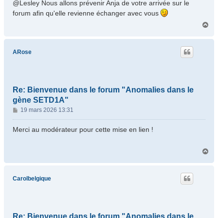
@Lesley Nous allons prévenir Anja de votre arrivée sur le
a
forum afin qu'elle revienne échanger avec vous
g
H
e
a
u
t
ARose
Re: Bienvenue dans le forum "Anomalies dans le
gène SETD1A"
M
19 mars 2026 13:31
e
s
Merci au modérateur pour cette mise en lien !
s
a
H
g
a
e
u
t
Carolbelgique
Re: Bienvenue dans le forum "Anomalies dans le