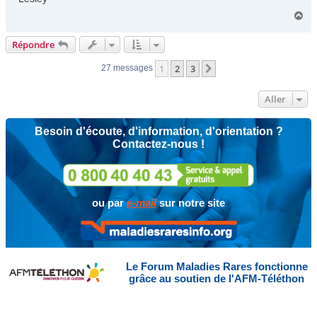
H
a
u
Répondre
t
1
2
3
Suivant
27 messages
Aller
Besoin d'écoute, d'information, d'orientation ?
Contactez-nous !
ou par
e-mail
sur notre site
Le Forum Maladies Rares fonctionne
grâce au soutien de l'AFM-Téléthon