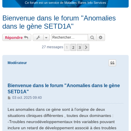
Ce forum est un service de Maladies Rares Info Services
Bienvenue dans le forum "Anomalies
dans le gène SETD1A"
Rechercher
Recherche ava
Répondre
1
2
3
Suivant
27 messages
Modérateur
Bienvenue dans le forum "Anomalies dans le gène
SETD1A"
M
03 oct. 2025 09:40
e
s
Les anomalies dans ce gène sont à l’origine de deux
s
situations cliniques différentes , toutes deux dominantes :
a
-Troubles neurodéveloppementaux très variables pouvant
g
inclure un retard de développement associé à des troubles
e