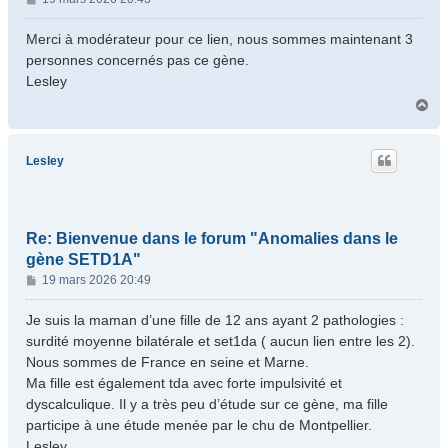
e
s
Merci à modérateur pour ce lien, nous sommes maintenant 3
s
personnes concernés pas ce gène.
a
Lesley
g
H
e
a
u
t
Lesley
Re: Bienvenue dans le forum "Anomalies dans le
gène SETD1A"
M
19 mars 2026 20:49
e
s
Je suis la maman d’une fille de 12 ans ayant 2 pathologies :
s
surdité moyenne bilatérale et set1da ( aucun lien entre les 2).
a
Nous sommes de France en seine et Marne.
g
Ma fille est également tda avec forte impulsivité et
e
dyscalculique. Il y a très peu d’étude sur ce gène, ma fille
participe à une étude menée par le chu de Montpellier.
Lesley