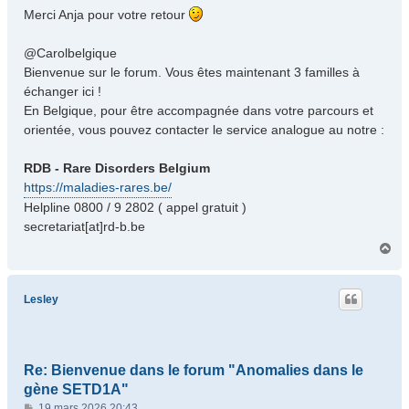
s
Merci Anja pour votre retour
s
a
@Carolbelgique
g
Bienvenue sur le forum. Vous êtes maintenant 3 familles à
e
échanger ici !
En Belgique, pour être accompagnée dans votre parcours et
orientée, vous pouvez contacter le service analogue au notre :
RDB - Rare Disorders Belgium
https://maladies-rares.be/
Helpline 0800 / 9 2802 ( appel gratuit )
secretariat[at]rd-b.be
H
a
u
t
Lesley
Re: Bienvenue dans le forum "Anomalies dans le
gène SETD1A"
M
19 mars 2026 20:43