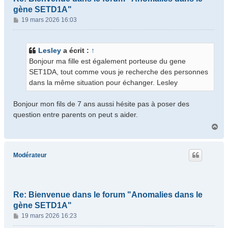
gène SETD1A"
M
19 mars 2026 16:03
e
s
s
Lesley
a écrit :
↑
a
Bonjour ma fille est également porteuse du gene
g
SET1DA, tout comme vous je recherche des personnes
e
dans la même situation pour échanger. Lesley
Bonjour mon fils de 7 ans aussi hésite pas à poser des
question entre parents on peut s aider.
H
a
u
t
Modérateur
Re: Bienvenue dans le forum "Anomalies dans le
gène SETD1A"
M
19 mars 2026 16:23
e