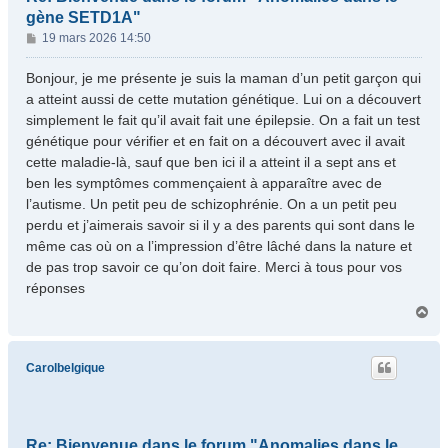
gène SETD1A"
M
19 mars 2026 14:50
e
s
Bonjour, je me présente je suis la maman d’un petit garçon qui
s
a atteint aussi de cette mutation génétique. Lui on a découvert
a
simplement le fait qu’il avait fait une épilepsie. On a fait un test
g
génétique pour vérifier et en fait on a découvert avec il avait
e
cette maladie-là, sauf que ben ici il a atteint il a sept ans et
ben les symptômes commençaient à apparaître avec de
l’autisme. Un petit peu de schizophrénie. On a un petit peu
perdu et j’aimerais savoir si il y a des parents qui sont dans le
même cas où on a l’impression d’être lâché dans la nature et
de pas trop savoir ce qu’on doit faire. Merci à tous pour vos
réponses
H
a
u
t
Carolbelgique
Re: Bienvenue dans le forum "Anomalies dans le