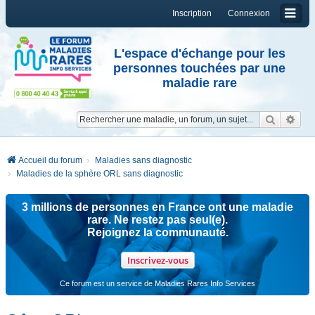
Inscription
Connexion
L'espace d'échange pour les
personnes touchées par une
maladie rare
Reche
Re
Accueil du forum
Maladies sans diagnostic
Maladies de la sphère ORL sans diagnostic
3 millions de personnes en France ont une maladie
rare. Ne restez pas seul(e).
Rejoignez la communauté.
Inscrivez-vous
Ce forum est un service de Maladies Rares Info Services