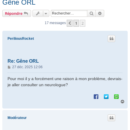
Gêne ORL
Rechercher
Recherche ava
Répondre
1
2
Précédent
17 messages
PeriliousRocket
Re: Gêne ORL
M
27 déc. 2025 12:06
e
s
Pour moi il y a forcément une raison à mon problème, devrais-
s
je aller consulter un neurologue?
a
g
e
H
a
u
t
Modérateur