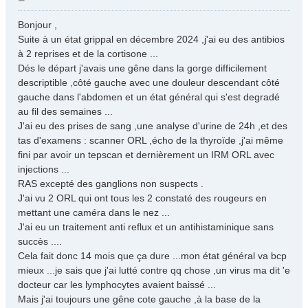
e
s
Bonjour ,
s
Suite à un état grippal en décembre 2024 ,j'ai eu des antibios
a
à 2 reprises et de la cortisone ...
g
Dés le départ j'avais une gêne dans la gorge difficilement
e
descriptible ,côté gauche avec une douleur descendant côté
gauche dans l'abdomen et un état général qui s'est degradé
au fil des semaines ...
J'ai eu des prises de sang ,une analyse d'urine de 24h ,et des
tas d'examens : scanner ORL ,écho de la thyroïde ,j'ai même
fini par avoir un tepscan et dernièrement un IRM ORL avec
injections ...
RAS excepté des ganglions non suspects .
J'ai vu 2 ORL qui ont tous les 2 constaté des rougeurs en
mettant une caméra dans le nez ...
J'ai eu un traitement anti reflux et un antihistaminique sans
succès ....
Cela fait donc 14 mois que ça dure ...mon état général va bcp
mieux ...je sais que j'ai lutté contre qq chose ,un virus ma dit 'e
docteur car les lymphocytes avaient baissé ...
Mais j'ai toujours une gêne cote gauche ,à la base de la