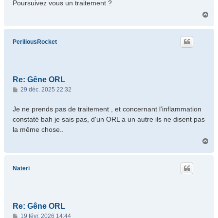
Poursuivez vous un traitement ?
H
a
u
t
PeriliousRocket
Re: Gêne ORL
M
29 déc. 2025 22:32
e
s
Je ne prends pas de traitement , et concernant l'inflammation
s
constaté bah je sais pas, d'un ORL a un autre ils ne disent pas
a
la même chose..
g
H
e
a
u
t
Nateri
Re: Gêne ORL
M
19 févr. 2026 14:44