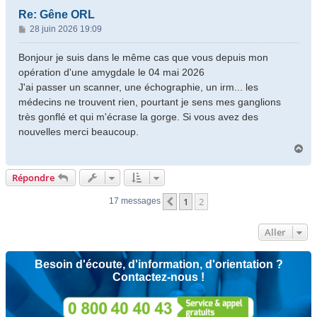
Re: Gêne ORL
M
28 juin 2026 19:09
e
s
Bonjour je suis dans le même cas que vous depuis mon
s
opération d'une amygdale le 04 mai 2026
a
J'ai passer un scanner, une échographie, un irm... les
g
médecins ne trouvent rien, pourtant je sens mes ganglions
e
très gonflé et qui m'écrase la gorge. Si vous avez des
nouvelles merci beaucoup.
H
a
u
Répondre
t
1
2
Précédent
17 messages
Aller
Besoin d'écoute, d'information, d'orientation ?
Contactez-nous !