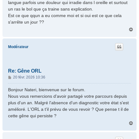
langue parfois une douleur qui irradie dans l oreille et surtout
un ras le bol que ça traine sans explication.
Est ce que qqun a eu comme moi et si oui est ce que cela
s'arrête un jour ??
H
a
u
t
Modérateur
Re: Gêne ORL
M
20 févr. 2026 10:36
e
s
Bonjour Nateri, bienvenue sur le forum.
s
Nous vous remercions d'avoir partagé votre parcours depuis
a
plus d'un an. Malgré l'absence d'un diagnostic votre état s'est
g
amélioré. L'ORL a t'il prévu de vous revoir ? Que pense t il de
e
cette gêne qui persiste ?
H
a
u
t