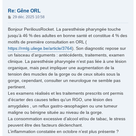
Re: Gêne ORL
M
29 déc. 2025 10:58
e
s
Bonjour PeriliousRocket. La paresthésie pharyngée touche
s
jusqu’à 46 % des adultes en bonne santé et constitue 4 % des
a
motifs de première consultation en ORL (
g
https://rmlg.uliege.be/article/3764
). Son diagnostic repose sur
e
un faisceau d’arguments : antécédents, traitements, examen
clinique. La paresthésie pharyngée n'est pas liée à une lésion
organique, mais peut impliquer une augmentation de la
tension des muscles de la gorge ou de ceux situés sous la
gorge, cependant, consulter un neurologue ne semble pas
pertinent.
Les examens réalisés et les traitements prescrits ont permis
d’écarter des causes telles qu'un RGO, une lésion des
amygdales , un reflux gastro-œsophagien ou une tumeur
maligne ou bénigne située au niveau de la gorge.
La consommation excessive d’alcool et/ou de tabac, le stress
peuvent être des facteurs déclenchant.
L’inflammation constatée en octobre n'est plus présente ?