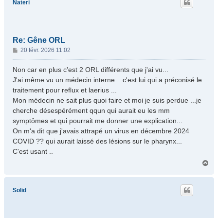
Nateri
Re: Gêne ORL
M
20 févr. 2026 11:02
e
s
Non car en plus c'est 2 ORL différents que j'ai vu...
s
J'ai même vu un médecin interne ...c'est lui qui a préconisé le
a
traitement pour reflux et laerius ...
g
Mon médecin ne sait plus quoi faire et moi je suis perdue ...je
e
cherche désespérément qqun qui aurait eu les mm
symptômes et qui pourrait me donner une explication...
On m'a dit que j'avais attrapé un virus en décembre 2024
COVID ?? qui aurait laissé des lésions sur le pharynx...
C'est usant ..
H
a
u
t
Solid