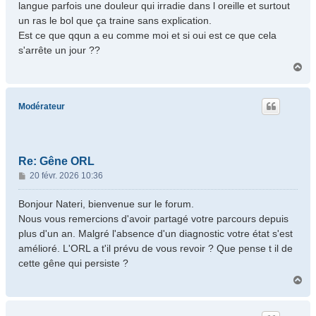
langue parfois une douleur qui irradie dans l oreille et surtout
un ras le bol que ça traine sans explication.
Est ce que qqun a eu comme moi et si oui est ce que cela
s'arrête un jour ??
H
a
u
t
Modérateur
Re: Gêne ORL
M
20 févr. 2026 10:36
e
s
Bonjour Nateri, bienvenue sur le forum.
s
Nous vous remercions d'avoir partagé votre parcours depuis
a
plus d'un an. Malgré l'absence d'un diagnostic votre état s'est
g
amélioré. L'ORL a t'il prévu de vous revoir ? Que pense t il de
e
cette gêne qui persiste ?
H
a
u
t