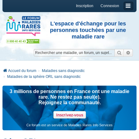
Inscription
Connexion
L'espace d'échange pour les
personnes touchées par une
maladie rare
Reche
Re
Accueil du forum
Maladies sans diagnostic
Maladies de la sphère ORL sans diagnostic
3 millions de personnes en France ont une maladie
rare. Ne restez pas seul(e).
Rejoignez la communauté.
Inscrivez-vous
Ce forum est un service de Maladies Rares Info Services