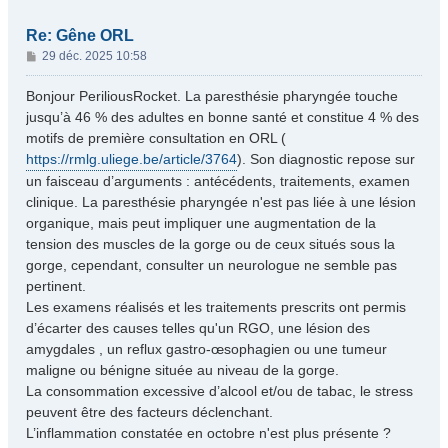
Re: Gêne ORL
M
29 déc. 2025 10:58
e
s
Bonjour PeriliousRocket. La paresthésie pharyngée touche
s
jusqu’à 46 % des adultes en bonne santé et constitue 4 % des
a
motifs de première consultation en ORL (
g
https://rmlg.uliege.be/article/3764
). Son diagnostic repose sur
e
un faisceau d’arguments : antécédents, traitements, examen
clinique. La paresthésie pharyngée n'est pas liée à une lésion
organique, mais peut impliquer une augmentation de la
tension des muscles de la gorge ou de ceux situés sous la
gorge, cependant, consulter un neurologue ne semble pas
pertinent.
Les examens réalisés et les traitements prescrits ont permis
d’écarter des causes telles qu'un RGO, une lésion des
amygdales , un reflux gastro-œsophagien ou une tumeur
maligne ou bénigne située au niveau de la gorge.
La consommation excessive d’alcool et/ou de tabac, le stress
peuvent être des facteurs déclenchant.
L’inflammation constatée en octobre n'est plus présente ?