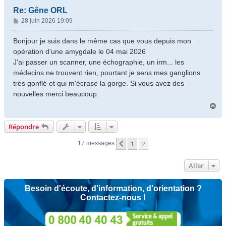
Re: Gêne ORL
M
28 juin 2026 19:09
e
s
Bonjour je suis dans le même cas que vous depuis mon
s
opération d'une amygdale le 04 mai 2026
a
J'ai passer un scanner, une échographie, un irm... les
g
médecins ne trouvent rien, pourtant je sens mes ganglions
e
très gonflé et qui m'écrase la gorge. Si vous avez des
nouvelles merci beaucoup.
H
a
u
Répondre
t
1
2
Précédent
17 messages
Aller
Besoin d'écoute, d'information, d'orientation ?
Contactez-nous !