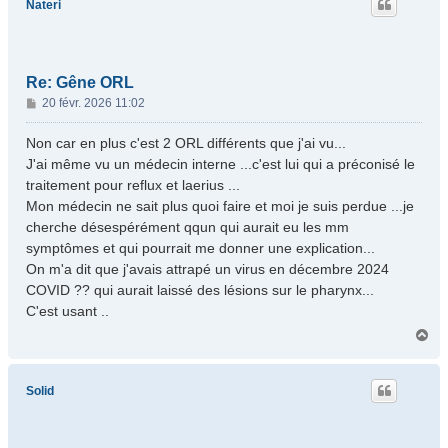
Nateri
Re: Gêne ORL
M
20 févr. 2026 11:02
e
s
Non car en plus c'est 2 ORL différents que j'ai vu...
s
J'ai même vu un médecin interne ...c'est lui qui a préconisé le
a
traitement pour reflux et laerius ...
g
Mon médecin ne sait plus quoi faire et moi je suis perdue ...je
e
cherche désespérément qqun qui aurait eu les mm
symptômes et qui pourrait me donner une explication...
On m'a dit que j'avais attrapé un virus en décembre 2024
COVID ?? qui aurait laissé des lésions sur le pharynx...
C'est usant ..
H
a
u
t
Solid