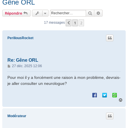
Gêne ORL
Rechercher
Recherche ava
Répondre
1
2
Précédent
17 messages
PeriliousRocket
Re: Gêne ORL
M
27 déc. 2025 12:06
e
s
Pour moi il y a forcément une raison à mon problème, devrais-
s
je aller consulter un neurologue?
a
g
e
H
a
u
t
Modérateur