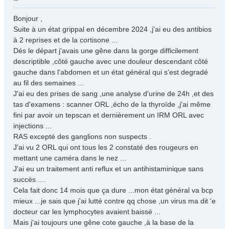
e
s
Bonjour ,
s
Suite à un état grippal en décembre 2024 ,j'ai eu des antibios
a
à 2 reprises et de la cortisone ...
g
Dés le départ j'avais une gêne dans la gorge difficilement
e
descriptible ,côté gauche avec une douleur descendant côté
gauche dans l'abdomen et un état général qui s'est degradé
au fil des semaines ...
J'ai eu des prises de sang ,une analyse d'urine de 24h ,et des
tas d'examens : scanner ORL ,écho de la thyroïde ,j'ai même
fini par avoir un tepscan et dernièrement un IRM ORL avec
injections ...
RAS excepté des ganglions non suspects .
J'ai vu 2 ORL qui ont tous les 2 constaté des rougeurs en
mettant une caméra dans le nez ...
J'ai eu un traitement anti reflux et un antihistaminique sans
succès ....
Cela fait donc 14 mois que ça dure ...mon état général va bcp
mieux ...je sais que j'ai lutté contre qq chose ,un virus ma dit 'e
docteur car les lymphocytes avaient baissé ...
Mais j'ai toujours une gêne cote gauche ,à la base de la