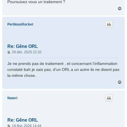
Poursuivez vous un traitement ?
H
a
u
t
PeriliousRocket
Re: Gêne ORL
M
29 déc. 2025 22:32
e
s
Je ne prends pas de traitement , et concernant l'inflammation
s
constaté bah je sais pas, d'un ORL a un autre ils ne disent pas
a
la même chose..
g
H
e
a
u
t
Nateri
Re: Gêne ORL
M
19 févr. 2026 14:44