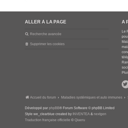
ALLER À LA PAGE
A 
Le 
Recherche avancée
pou
Mala
Supprimer les cookies
mal
con
tél
Rar
soci
Plus
Accueil du forum
Maladies systémiques et auto immunes
Développé par
phpBB
® Forum Software © phpBB Limited
Style we_clearblue created by
INVENTEA
&
nextgen
Traduction française officielle
©
Qiaeru