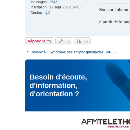
Messages :
3645
e
n
Inscription :
12 sept. 2012 09:43
s
Bonjour Johana,
a
C
Contact :
s
M
o
a
à partir de la p
n
g
t
e
a
c
Répondre
t
e
Revenir à « Syndrome des antiphospholipides SAPL »
r
M
o
d
Besoin d'écoute,
é
r
d'information,
a
t
d'orientation ?
e
u
r