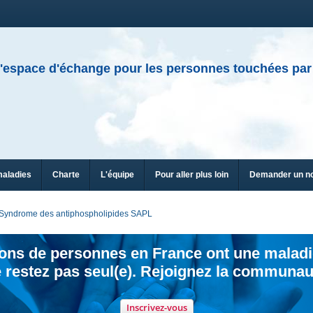
'espace d'échange pour les personnes touchées par
maladies
Charte
L'équipe
Pour aller plus loin
Demander un n
Syndrome des antiphospholipides SAPL
ions de personnes en France ont une maladi
 restez pas seul(e). Rejoignez la communau
Inscrivez-vous