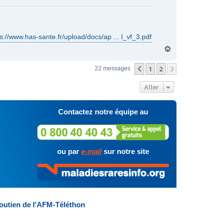
s://www.has-sante.fr/upload/docs/ap ... l_vf_3.pdf
H
a
u
1
2
3
Précédent
22 messages
t
Aller
Contactez notre équipe au
ou par
e-mail
sur notre site
outien de l'AFM-Téléthon