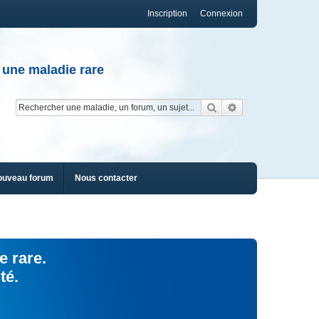
Inscription
Connexion
 une maladie rare
Rechercher
Recherche av
ouveau forum
Nous contacter
e rare.
té.