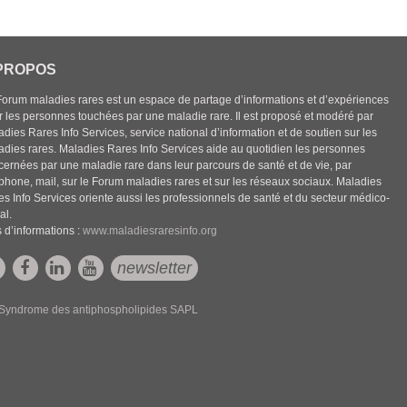
PROPOS
Forum maladies rares est un espace de partage d’informations et d’expériences
r les personnes touchées par une maladie rare. Il est proposé et modéré par
dies Rares Info Services, service national d’information et de soutien sur les
adies rares. Maladies Rares Info Services aide au quotidien les personnes
cernées par une maladie rare dans leur parcours de santé et de vie, par
éphone, mail, sur le Forum maladies rares et sur les réseaux sociaux. Maladies
es Info Services oriente aussi les professionnels de santé et du secteur médico-
al.
 d’informations :
www.maladiesraresinfo.org
newsletter
Syndrome des antiphospholipides SAPL