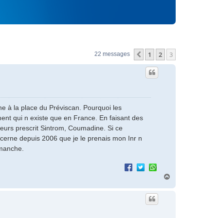
1
2
3
Précédent
22 messages
 à la place du Préviscan. Pourquoi les
ent qui n existe que en France. En faisant des
eurs prescrit Sintrom, Coumadine. Si ce
cerne depuis 2006 que je le prenais mon Inr n
imanche.
H
a
u
t