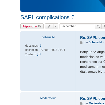
SAPL complications ?
Rec
Répondre
Johana M
Re: SAPL com
M
par
Johana M
»
Messages :
6
e
Inscription :
30 sept. 2023 01:04
s
Bonjour Solange,
C
Contact :
s
médecins ne veul
o
a
recherches sur G
n
g
médicament n exi
t
e
a
était jamais bie
c
t
e
r
J
o
Modérateur
Re: SAPL com
h
M
par
Modérateur
a