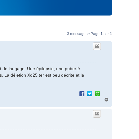
3 messages • Page
1
sur
1
ard de langage. Une épilepsie, une puberté
 La délétion Xq25 ter est peu décrite et la
H
a
u
t