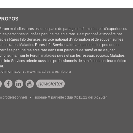
PROPOS
Forum maladies rares est un espace de partage d’informations et d’expériences
r les personnes touchées par une maladie rare. Il est proposé et modéré par
dies Rares Info Services, service national d’information et de soutien sur les
adies rares. Maladies Rares Info Services aide au quotidien les personnes
cernées par une maladie rare dans leur parcours de santé et de vie, par
éphone, mail, sur le Forum maladies rares et sur les réseaux sociaux. Maladies
es Info Services oriente aussi les professionnels de santé et du secteur médico-
al.
 d’informations :
www.maladiesraresinfo.org
newsletter
icrodélétionnels
Trisomie X partielle : dup Xp11.22 del Xq25ter