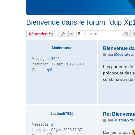
Bienvenue dans le forum "dup Xp1
Rec
Répondre
Modérateur
Bienvenue dan
M
par
Modérateur
Messages :
3645
e
Inscription :
12 sept. 2012 09:43
s
Les porteurs de 
C
Contact :
s
précoce et des a
o
a
combinaison de 
n
g
t
e
a
c
t
e
r
Justine57930
Re: Bienvenue
M
M
par
Justine579
o
Messages :
1
e
d
Inscription :
02 juin 2026 12:37
s
Bonjour à tous
é