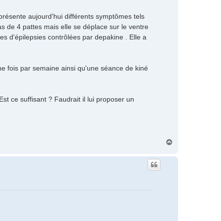
présente aujourd'hui différents symptômes tels
as de 4 pattes mais elle se déplace sur le ventre
es d'épilepsies contrôlées par depakine . Elle a
e fois par semaine ainsi qu'une séance de kiné
 ce suffisant ? Faudrait il lui proposer un
H
a
u
t