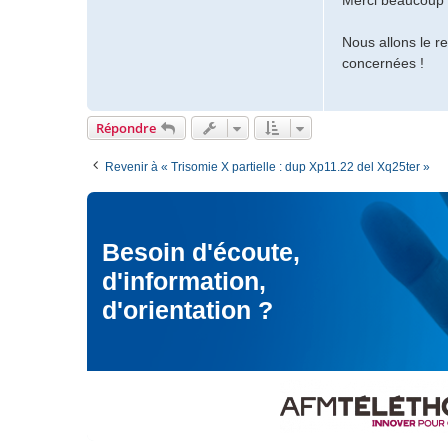
Merci beaucoup 
n
g
t
e
a
Nous allons le re
c
concernées !
t
e
r
Répondre
M
o
d
Revenir à « Trisomie X partielle : dup Xp11.22 del Xq25ter »
é
r
a
t
Besoin d'écoute,
e
u
d'information,
r
d'orientation ?