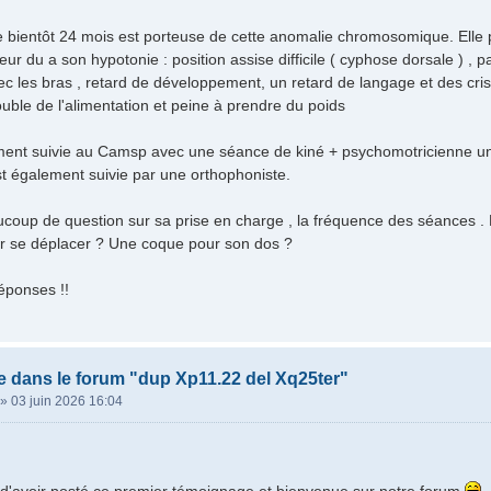
e bientôt 24 mois est porteuse de cette anomalie chromosomique. Elle 
ur du a son hypotonie : position assise difficile ( cyphose dorsale ) , p
ec les bras , retard de développement, un retard de langage et des cris
uble de l'alimentation et peine à prendre du poids
ement suivie au Camsp avec une séance de kiné + psychomotricienne un
est également suivie par une orthophoniste.
oup de question sur sa prise en charge , la fréquence des séances . Est
ur se déplacer ? Une coque pour son dos ?
éponses !!
 dans le forum "dup Xp11.22 del Xq25ter"
»
03 juin 2026 16:04