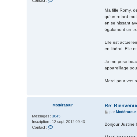
C
Contact :
s
r
o
a
Ma fille Romy, d
a
n
g
t
qu'un retard mote
t
e
e
a
en se hissant av
u
c
également un tro
r
t
e
Elle est actuell
r
en libéral. Elle 
J
u
s
Je me pose beauc
t
appareillage po
i
n
Merci pour vos r
e
5
7
9
3
Modérateur
Re: Bienvenue
0
M
par
Modérateur
Messages :
3645
e
Inscription :
12 sept. 2012 09:43
s
Bonjour Justine !
C
Contact :
s
o
a