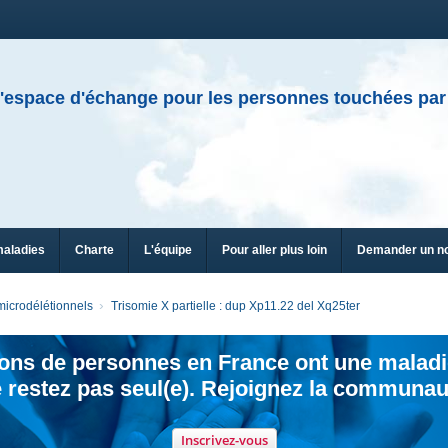
'espace d'échange pour les personnes touchées par
maladies
Charte
L'équipe
Pour aller plus loin
Demander un n
icrodélétionnels
Trisomie X partielle : dup Xp11.22 del Xq25ter
ions de personnes en France ont une maladi
 restez pas seul(e). Rejoignez la communau
Inscrivez-vous