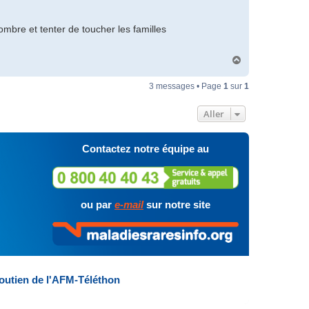
ombre et tenter de toucher les familles
H
a
u
3 messages • Page
1
sur
1
t
Aller
Contactez notre équipe au
ou par
e-mail
sur notre site
outien de l'AFM-Téléthon