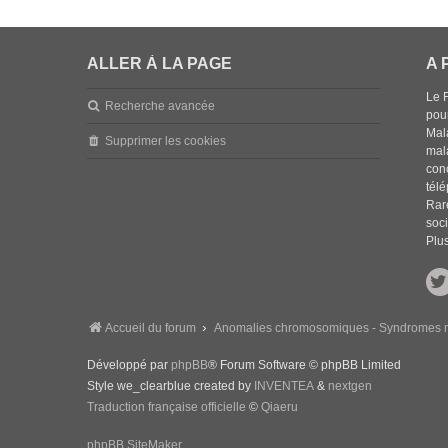
ALLER À LA PAGE
A 
Le 
Recherche avancée
pou
Mala
Supprimer les cookies
mal
con
tél
Rar
soci
Plus
Accueil du forum
Anomalies chromosomiques - Syndromes m
Développé par
phpBB
® Forum Software © phpBB Limited
Style we_clearblue created by
INVENTEA
&
nextgen
Traduction française officielle
©
Qiaeru
phpBB SiteMaker