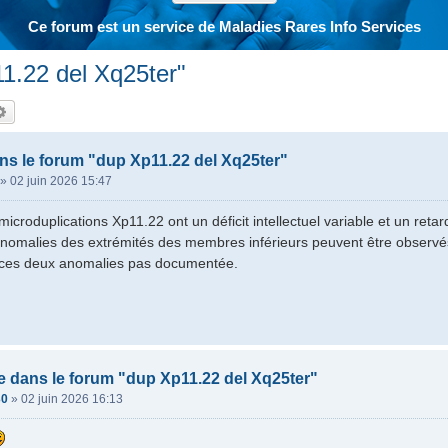
Ce forum est un service de Maladies Rares Info Services
1.22 del Xq25ter"
hercher
Recherche avancée
s le forum "dup Xp11.22 del Xq25ter"
»
02 juin 2026 15:47
microduplications Xp11.22 ont un déficit intellectuel variable et un ret
nomalies des extrémités des membres inférieurs peuvent être observés.
ces deux anomalies pas documentée.
 dans le forum "dup Xp11.22 del Xq25ter"
30
»
02 juin 2026 16:13