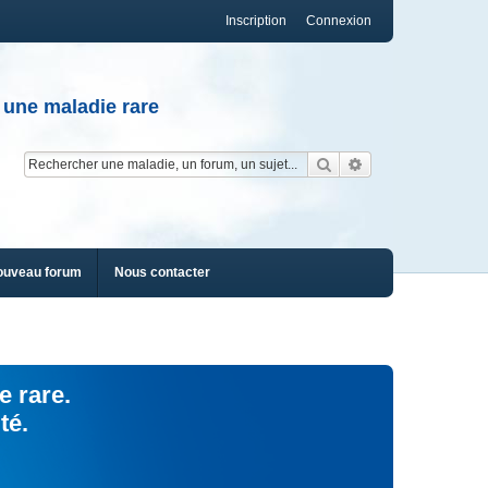
Inscription
Connexion
 une maladie rare
Rechercher
Recherche av
ouveau forum
Nous contacter
e rare.
té.