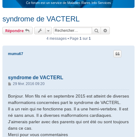
Ce forum est un service de Maladies Rares Info Services
syndrome de VACTERL
Rechercher
Recherche ava
Répondre
4 messages • Page
1
sur
1
mumu67
syndrome de VACTERL
M
29 févr. 2016 09:20
e
s
Bonjour. Mon fils né en septembre 2015 est atteint de diverses
s
malformations concernées part le syndrome de VACTERL.
a
Il a un rein qui ne fonctionne pas. Il a une hemi-vertebre. Il est
g
né sans anus. Il a diverses malformations cardiaques.
e
J'aimerais parler avec des parents qui ont été ou sont toujours
dans ce cas.
Merci pour vous commentaires