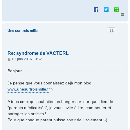
H
a
u
t
Une sur trois mille
Re: syndrome de VACTERL
M
02 juin 2016 10:52
e
s
Bonjour,
s
a
Je pense que vous connaissez déjà mon blog
g
www.unesurtroismille.fr
?
e
A tous ceux qui souhaitent échanger sur leur quotidien de
"parents médicalisés", je vous invite à lire, commenter et
partager les articles !
Pour que chaque parent puisse sortir de l'isolement :-)