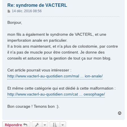
Re: syndrome de VACTERL
M
14 déc. 2016 08:56
e
s
Bonjour,
s
a
mon fils a également le syndrome de VACTERL, et une
g
imperforation anale en particulier.
e
Il a trois ans maintenant, et n'a plus de colostomie, par contre
il n'a pas de muscle pour être continent. Je donne des
conseils et astuces sur la gestion de tout ça sur mon blog.
Cet article pourrait vous intéresser :
http://www.vacterl-au-quotidien.com/mal ... ion-anale/
Et même cette catégorie qui est dédié à cette malformation :
http://www.vacterl-au-quotidien.com/cat ... oesophage/
Bon courage ! Tenons bon :).
H
a
u
Répondre
t