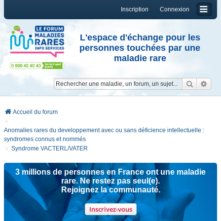
Inscription
Connexion
L'espace d'échange pour les
personnes touchées par une
maladie rare
Reche
Re
Accueil du forum
Anomalies rares du developpement avec ou sans déficience intellectuelle :
syndromes connus et nommés
Syndrome VACTERL/VATER
3 millions de personnes en France ont une maladie
rare. Ne restez pas seul(e).
Rejoignez la communauté.
Inscrivez-vous