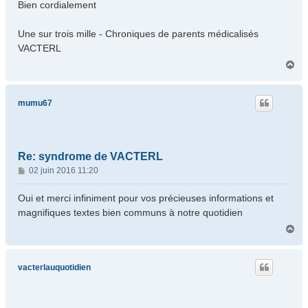
Bien cordialement
Une sur trois mille - Chroniques de parents médicalisés
VACTERL
H
a
u
t
mumu67
Re: syndrome de VACTERL
M
02 juin 2016 11:20
e
s
Oui et merci infiniment pour vos précieuses informations et
s
magnifiques textes bien communs à notre quotidien
a
H
g
a
e
u
t
vacterlauquotidien