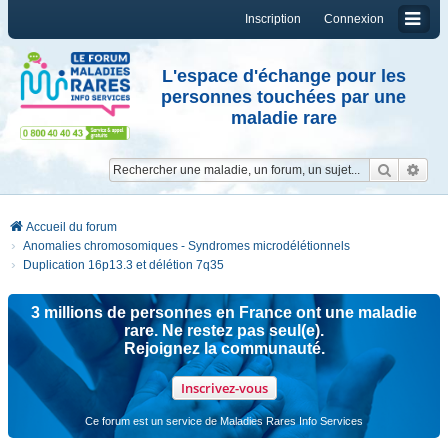
Inscription
Connexion
L'espace d'échange pour les
personnes touchées par une
maladie rare
Reche
Re
Accueil du forum
Anomalies chromosomiques - Syndromes microdélétionnels
Duplication 16p13.3 et délétion 7q35
3 millions de personnes en France ont une maladie
rare. Ne restez pas seul(e).
Rejoignez la communauté.
Inscrivez-vous
Ce forum est un service de Maladies Rares Info Services