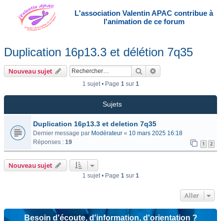
L'association Valentin APAC contribue à
l'animation de ce forum
Duplication 16p13.3 et délétion 7q35
Rechercher
Recherche avancée
Nouveau sujet
1 sujet • Page
1
sur
1
Sujets
Duplication 16p13.3 et deletion 7q35
Dernier message par
Modérateur
«
10 mars 2025 16:18
Réponses :
19
1
2
Nouveau sujet
1 sujet • Page
1
sur
1
Aller
Besoin d'écoute, d'information, d'orientation ?