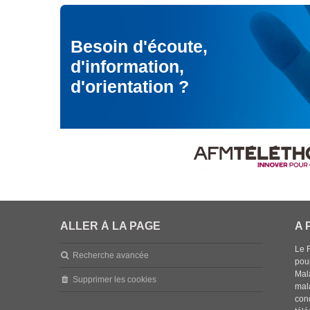
Besoin d'écoute,
d'information,
d'orientation ?
ALLER À LA PAGE
A 
Le 
Recherche avancée
pou
Mala
Supprimer les cookies
mal
con