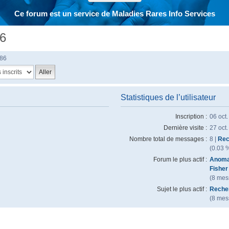
Ce forum est un service de Maladies Rares Info Services
86
86
Statistiques de l’utilisateur
Inscription :
06 oct
Dernière visite :
27 oct
Nombre total de messages :
8 |
Rec
(0.03 
Forum le plus actif :
Anomal
Fisher
(8 mess
Sujet le plus actif :
Recher
(8 mess