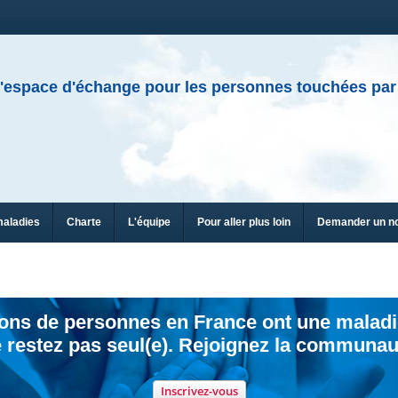
'espace d'échange pour les personnes touchées par
maladies
Charte
L'équipe
Pour aller plus loin
Demander un n
ions de personnes en France ont une maladi
 restez pas seul(e). Rejoignez la communau
Inscrivez-vous