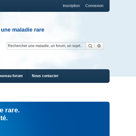
Inscription
Connexion
 une maladie rare
Rechercher
Recherche av
ouveau forum
Nous contacter
e rare.
té.