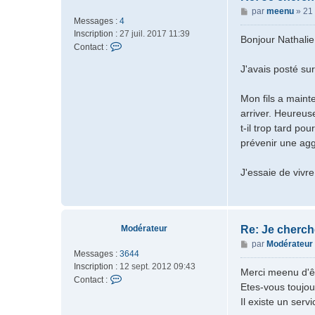
e
M
par
meenu
»
21
r
Messages :
4
e
M
Inscription :
27 juil. 2017 11:39
s
Bonjour Nathalie,
o
C
Contact :
s
d
o
a
é
J'avais posté sur
n
g
r
t
e
a
a
Mon fils a mainte
t
c
arriver. Heureus
e
t
t-il trop tard po
u
e
prévenir une agg
r
r
m
J'essaie de vivre
e
e
n
u
Modérateur
Re: Je cherch
M
par
Modérateur
Messages :
3644
e
Inscription :
12 sept. 2012 09:43
s
Merci meenu d'ê
C
Contact :
s
Etes-vous toujo
o
a
Il existe un ser
n
g