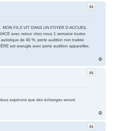
u
t
orrie. MON FILS VIT DANS UN FOYER D ACCUEIL
E avec retour chez nous 1 semaine toutes
autistique de 40 %, perte audition non traitée
FRÈRE est aveugle avec perte audition appareiller,
H
a
u
t
. Nous espérons que des échanges seront
H
a
u
t