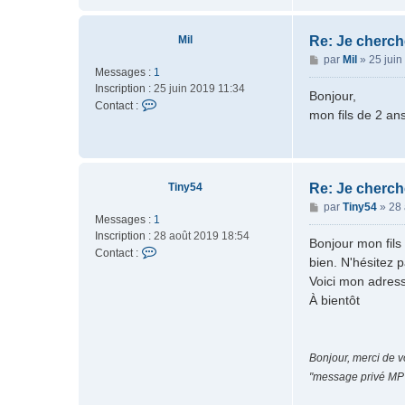
a
c
t
Mil
Re: Je cherch
e
M
par
Mil
»
25 juin
r
Messages :
1
e
a
Inscription :
25 juin 2019 11:34
s
Bonjour,
m
C
Contact :
s
mon fils de 2 an
i
o
a
n
n
g
e
t
e
t
a
t
c
Tiny54
Re: Je cherch
e
t
M
par
Tiny54
»
28 
e
Messages :
1
e
r
Inscription :
28 août 2019 18:54
s
Bonjour mon fils
M
C
Contact :
s
bien. N'hésitez p
i
o
a
Voici mon adresse 
l
n
g
À bientôt
t
e
a
c
t
Bonjour, merci de v
e
"message privé MP"
r
T