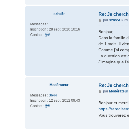
i
n
y
szhs5r
Re: Je cherch
5
M
par
szhs5r
»
29 
4
Messages :
1
e
Inscription :
28 sept. 2020 10:16
s
Bonjour,
C
Contact :
s
Dans la famille 
o
a
de 1 mois. Il vien
n
g
Comme j'ai compr
t
e
a
La question est 
c
J'imagine que l'
t
e
r
s
Modérateur
Re: Je cherch
z
M
h
par
Modérateur
Messages :
3644
e
s
Inscription :
12 sept. 2012 09:43
s
5
Bonjour et merc
C
Contact :
s
r
https://raredise
o
a
Vous trouverez e
n
g
t
e
a