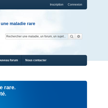
Inscription
Connexion
 une maladie rare
Rechercher
Recherche av
ouveau forum
Nous contacter
e rare.
té.