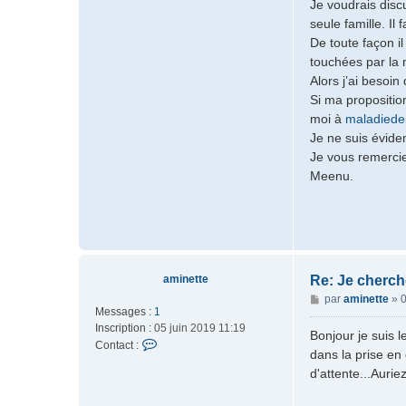
Je voudrais disc
u
seule famille. Il
De toute façon i
touchées par la 
Alors j’ai besoin 
Si ma propositio
moi à
maladiede
Je ne suis évide
Je vous remercie 
Meenu.
aminette
Re: Je cherch
M
par
aminette
»
0
Messages :
1
e
Inscription :
05 juin 2019 11:19
s
Bonjour je suis l
C
Contact :
s
dans la prise en 
o
a
d'attente...Auri
n
g
t
e