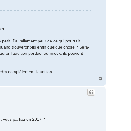
er.
petit. J'ai tellement peur de ce qui pourrait
quand trouveront-ils enfin quelque chose ? Sera-
staurer l'audition perdue, au mieux, ils peuvent
erdra complètement l'audition.
H
a
u
t
t vous parliez en 2017 ?