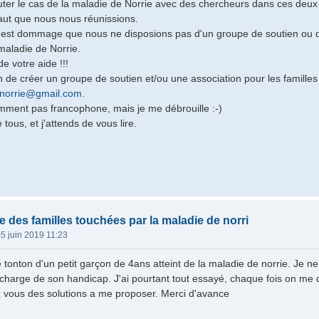
uter le cas de la maladie de Norrie avec des chercheurs dans ces deux
 faut que nous nous réunissions.
l est dommage que nous ne disposions pas d'un groupe de soutien ou d
maladie de Norrie.
de votre aide !!!
n de créer un groupe de soutien et/ou une association pour les familles
norrie@gmail.com
.
mment pas francophone, mais je me débrouille :-)
tous, et j'attends de vous lire.
e des familles touchées par la maladie de norri
5 juin 2019 11:23
e tonton d'un petit garçon de 4ans atteint de la maladie de norrie. Je n
charge de son handicap. J'ai pourtant tout essayé, chaque fois on me dit il
ez vous des solutions a me proposer. Merci d'avance