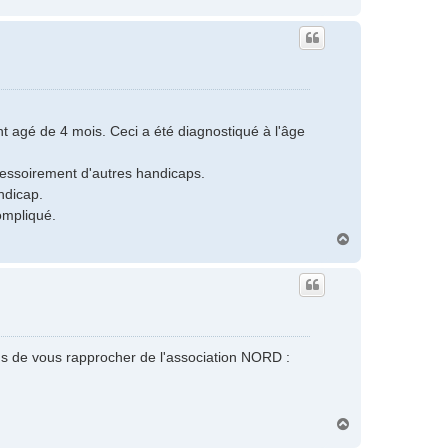
a
u
t
nt agé de 4 mois. Ceci a été diagnostiqué à l'âge
cessoirement d'autres handicaps.
ndicap.
ompliqué.
H
a
u
t
s de vous rapprocher de l'association NORD :
H
a