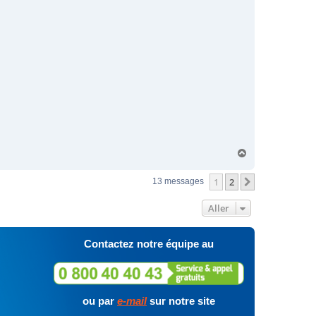
H
a
u
1
2
Suivant
13 messages
t
Aller
Contactez notre équipe au
ou par
e-mail
sur notre site