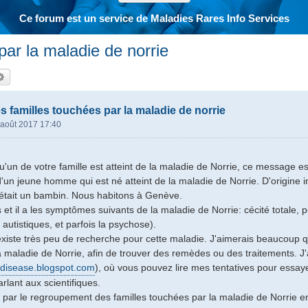
Ce forum est un service de Maladies Rares Info Services
par la maladie de norrie
hercher
Recherche avancée
s familles touchées par la maladie de norrie
 août 2017 17:40
u'un de votre famille est atteint de la maladie de Norrie, ce message e
d'un jeune homme qui est né atteint de la maladie de Norrie. D'origine
 était un bambin. Nous habitons à Genève.
s et il a les symptômes suivants de la maladie de Norrie: cécité totale,
ts autistiques, et parfois la psychose).
 existe très peu de recherche pour cette maladie. J'aimerais beaucoup qu
maladie de Norrie, afin de trouver des remèdes ou des traitements. J'a
edisease.blogspot.com
), où vous pouvez lire mes tentatives pour essa
arlant aux scientifiques.
é par le regroupement des familles touchées par la maladie de Norrie e