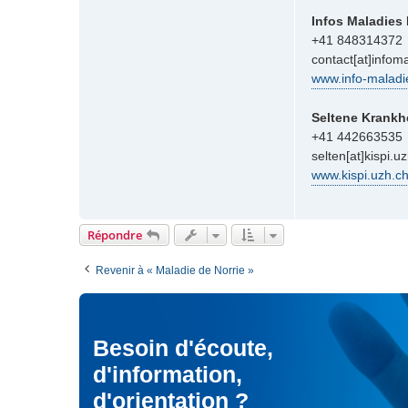
t
e
a
Infos Maladies
c
+41 848314372
t
contact[at]infom
e
www.info-maladi
r
M
o
Seltene Krankh
d
+41 442663535
é
selten[at]kispi.u
r
www.kispi.uzh.c
a
t
e
u
Répondre
r
Revenir à « Maladie de Norrie »
Besoin d'écoute,
d'information,
d'orientation ?