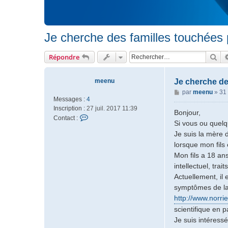
Je cherche des familles touchées 
Rec
Répondre
meenu
Je cherche de
M
par
meenu
»
31
Messages :
4
e
Inscription :
27 juil. 2017 11:39
s
Bonjour,
C
Contact :
s
Si vous ou quelq
o
a
Je suis la mère 
n
g
lorsque mon fils
t
e
a
Mon fils a 18 an
c
intellectuel, trai
t
Actuellement, il
e
symptômes de la 
r
http://www.norri
m
e
scientifique en p
e
Je suis intéress
n