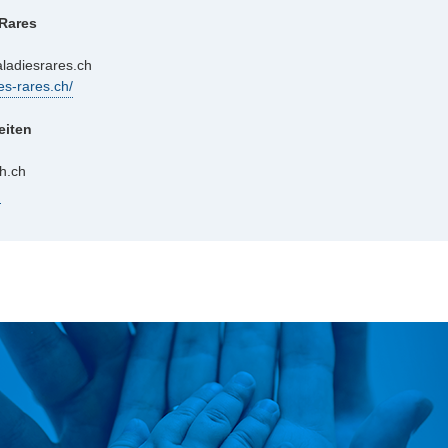
 Rares
aladiesrares.ch
es-rares.ch/
eiten
zh.ch
h