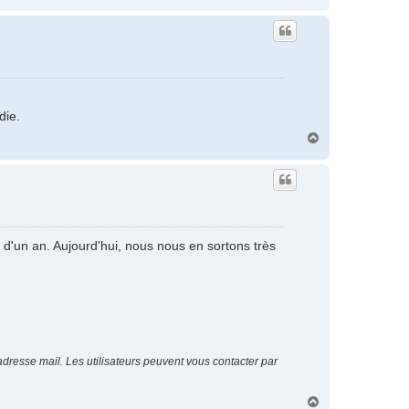
a
u
t
die.
H
a
u
t
 d'un an. Aujourd'hui, nous nous en sortons très
resse mail. Les utilisateurs peuvent vous contacter par
H