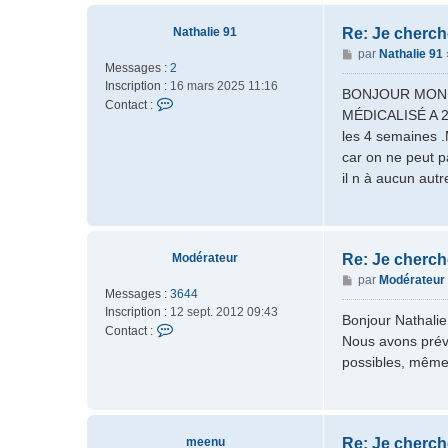
c
t
Nathalie 91
Re: Je cherch
e
M
par
Nathalie 91
r
Messages :
2
e
M
Inscription :
16 mars 2025 11:16
s
BONJOUR MON fil
o
C
Contact :
s
MÉDICALISÉ A 2
d
o
a
é
les 4 semaines .
n
g
r
car on ne peut pa
t
e
a
a
il n à aucun autr
t
c
e
t
u
e
r
r
Modérateur
Re: Je cherch
N
M
par
Modérateur
a
Messages :
3644
e
t
Inscription :
12 sept. 2012 09:43
s
h
Bonjour Nathalie
C
Contact :
s
a
Nous avons prév
o
a
l
possibles, même 
n
g
i
t
e
e
a
9
c
1
t
meenu
Re: Je cherch