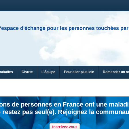
'espace d'échange pour les personnes touchées par
maladies
Charte
L'équipe
Pour aller plus loin
Demander un n
ions de personnes en France ont une maladi
 restez pas seul(e). Rejoignez la communau
Inscrivez-vous