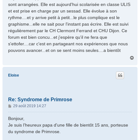
sont arrangées. Elle est aujourd'hui scolarisée en classe ULIS
et est prise en charge par un sessad. Elle évolue à son
rythme....et y arrive petit à petit...le plus complique est le
graphisme...elle ne sait pour l'instant pas écrire. Elle est suivi
régulièrement par le CH Clermont Ferrand et CHU Dijon. Ce
forum est bien concu...et j'espère qu'il ne fera que
s'ettofer....car c'est en partageant nos expériences que nous
pouvons avancer...et on se sent moins seules....a bientôt
H
a
u
t
Eloise
Re: Syndrome de Primrose
M
29 août 2019 14:27
e
s
Bonjour,
s
Je suis l'heureux papa d'une fille de bientôt 15 ans, porteuse
a
du syndrome de Primrose.
g
e