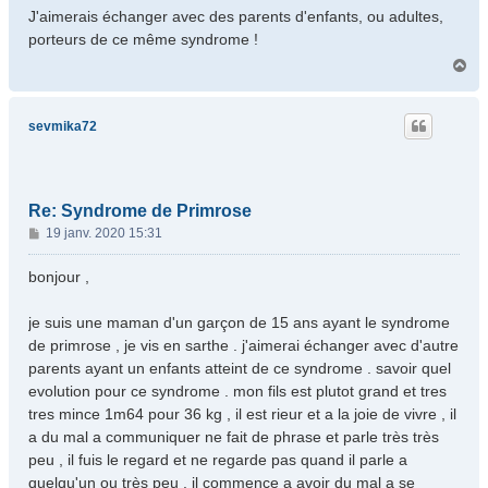
J'aimerais échanger avec des parents d'enfants, ou adultes,
porteurs de ce même syndrome !
H
a
u
t
sevmika72
Re: Syndrome de Primrose
M
19 janv. 2020 15:31
e
s
bonjour ,
s
a
je suis une maman d'un garçon de 15 ans ayant le syndrome
g
de primrose , je vis en sarthe . j'aimerai échanger avec d'autre
e
parents ayant un enfants atteint de ce syndrome . savoir quel
evolution pour ce syndrome . mon fils est plutot grand et tres
tres mince 1m64 pour 36 kg , il est rieur et a la joie de vivre , il
a du mal a communiquer ne fait de phrase et parle très très
peu , il fuis le regard et ne regarde pas quand il parle a
quelqu'un ou très peu . il commence a avoir du mal a se