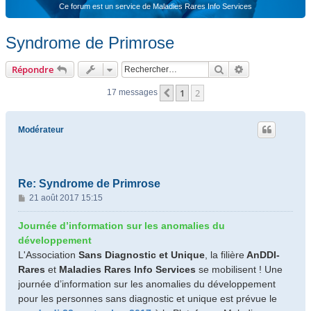
Ce forum est un service de Maladies Rares Info Services
Syndrome de Primrose
Rechercher
Recherche ava
Répondre
1
2
Précédent
17 messages
Modérateur
Re: Syndrome de Primrose
M
21 août 2017 15:15
e
s
Journée d’information sur les anomalies du
s
développement
a
L'Association
Sans Diagnostic et Unique
, la filière
AnDDI-
g
Rares
et
Maladies Rares Info Services
se mobilisent ! Une
e
journée d’information sur les anomalies du développement
pour les personnes sans diagnostic et unique est prévue le