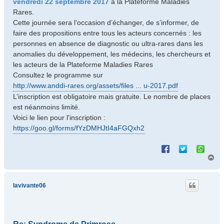
vendredi 22 septembre 2017
à la Plateforme Maladies
Rares.
Cette journée sera l’occasion d’échanger, de s’informer, de
faire des propositions entre tous les acteurs concernés : les
personnes en absence de diagnostic ou ultra-rares dans les
anomalies du développement, les médecins, les chercheurs et
les acteurs de la Plateforme Maladies Rares
Consultez le programme sur
http://www.anddi-rares.org/assets/files ... u-2017.pdf
L’inscription est obligatoire mais gratuite. Le nombre de places
est néanmoins limité.
Voici le lien pour l'inscription :
https://goo.gl/forms/fYzDMHJtI4aFGQxh2
H
a
u
t
lavivante06