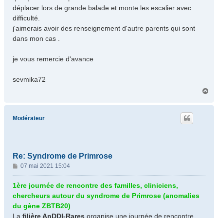
déplacer lors de grande balade et monte les escalier avec
difficulté.
j'aimerais avoir des renseignement d'autre parents qui sont
dans mon cas .
je vous remercie d'avance
sevmika72
H
a
u
t
Modérateur
Re: Syndrome de Primrose
M
07 mai 2021 15:04
e
s
1ère journée de rencontre des familles, cliniciens,
s
chercheurs autour du syndrome de Primrose (anomalies
a
du gène ZBTB20)
g
La
filière AnDDI-Rares
organise une journée de rencontre