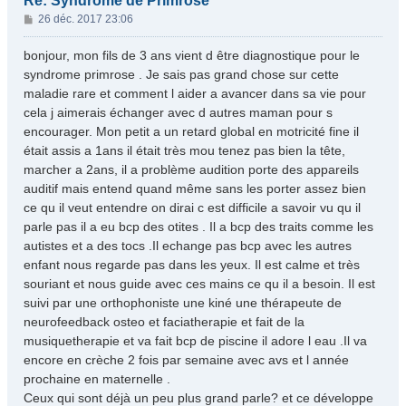
Re: Syndrome de Primrose
M
26 déc. 2017 23:06
e
s
bonjour, mon fils de 3 ans vient d être diagnostique pour le
s
syndrome primrose . Je sais pas grand chose sur cette
a
maladie rare et comment l aider a avancer dans sa vie pour
g
cela j aimerais échanger avec d autres maman pour s
e
encourager. Mon petit a un retard global en motricité fine il
était assis a 1ans il était très mou tenez pas bien la tête,
marcher a 2ans, il a problème audition porte des appareils
auditif mais entend quand même sans les porter assez bien
ce qu il veut entendre on dirai c est difficile a savoir vu qu il
parle pas il a eu bcp des otites . Il a bcp des traits comme les
autistes et a des tocs .Il echange pas bcp avec les autres
enfant nous regarde pas dans les yeux. Il est calme et très
souriant et nous guide avec ces mains ce qu il a besoin. Il est
suivi par une orthophoniste une kiné une thérapeute de
neurofeedback osteo et faciatherapie et fait de la
musiquetherapie et va fait bcp de piscine il adore l eau .Il va
encore en crèche 2 fois par semaine avec avs et l année
prochaine en maternelle .
Ceux qui sont déjà un peu plus grand parle? et ce développe