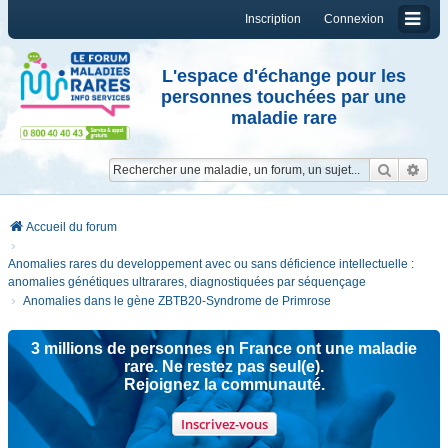
Inscription
Connexion
L'espace d'échange pour les
personnes touchées par une
maladie rare
Reche
Re
Accueil du forum
Anomalies rares du developpement avec ou sans déficience intellectuelle :
anomalies génétiques ultrarares, diagnostiquées par séquençage
Anomalies dans le gène ZBTB20-Syndrome de Primrose
3 millions de personnes en France ont une maladie
rare. Ne restez pas seul(e).
Rejoignez la communauté.
Inscrivez-vous