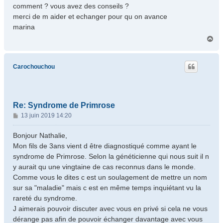
comment ? vous avez des conseils ?
merci de m aider et echanger pour qu on avance
marina
H
a
u
t
Carochouchou
Re: Syndrome de Primrose
M
13 juin 2019 14:20
e
s
Bonjour Nathalie,
s
Mon fils de 3ans vient d être diagnostiqué comme ayant le
a
syndrome de Primrose. Selon la généticienne qui nous suit il n
g
y aurait qu une vingtaine de cas reconnus dans le monde.
e
Comme vous le dites c est un soulagement de mettre un nom
sur sa "maladie" mais c est en même temps inquiétant vu la
rareté du syndrome.
J aimerais pouvoir discuter avec vous en privé si cela ne vous
dérange pas afin de pouvoir échanger davantage avec vous