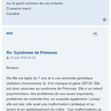
sur le point commun de nos enfants.
D avance merci
Caroline
H
a
u
t
MVE
Re: Syndrome de Primrose
M
22 juin 2019 01:03
e
s
Bonjour,
s
a
Ma fille est âgée de 7 ans et à une anomalie génétique
g
(deletion chromosome 3). Il lui manque le gène ZBT20. Elle
e
est donc associee au syndrome de Primrose. Elle a un retard
psychomoteur, des problèmes de vue assez importants,
problèmes de motricité fine, en surpoids également. Lorsqu'
elle est née, elle avait une malformation cardiaque et au
larynx et un applatissement du crâne . Ces malformations se