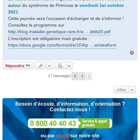
e
autour du syndrome de Primrose le
vendredi 1er octobre
2021
.
Cette journée sera l’occasion d’échanger et de s’informer !
Consultez le programme sur
http://blog.maladie-genetique-rare.fr/a ... zbtb20.pdf
L’inscription est obligatoire mais gratuite :
https://docs.google.com/forms/d/e/1FAIp ... w/viewform
H
a
u
Répondre
t
1
2
Précédent
17 messages
Aller
Besoin d'écoute, d'information, d'orientation ?
Contactez-nous !
ou par
e-mail
sur notre site