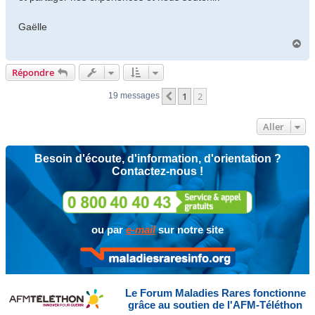
Gaëlle
H
a
u
Répondre
t
1
2
Précédent
19 messages
Aller
Besoin d'écoute, d'information, d'orientation ?
Contactez-nous !
ou par
e-mail
sur notre site
Le Forum Maladies Rares fonctionne
grâce au soutien de l'AFM-Téléthon