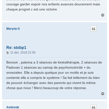
courage garder espoir nos enfants avances doucement mais
chaque progret c est une victoire.
H
a
u
t
Maryna-S
Re: stxbp1
M
11 déc. 2018 21:56
e
s
Bonsoir , paloma a 3 séances de kinésithérapie, 2 séances de
s
Padovan 1 séances au camsp de psychomotricité + du
a
snoezelen. Elle a depuis quelque jour un motilo et je suis
g
contente elle a compris le système ! Sa fait tellement du bien
e
de pouvoir échanger avec des parents qui vivent là même
chose que nous ! Merci beaucoup de votre réponse.
H
a
u
t
Ambrede