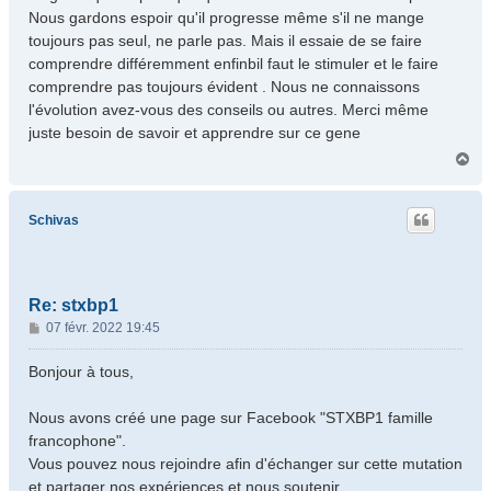
g
Nous gardons espoir qu'il progresse même s'il ne mange
e
toujours pas seul, ne parle pas. Mais il essaie de se faire
comprendre différemment enfinbil faut le stimuler et le faire
comprendre pas toujours évident . Nous ne connaissons
l'évolution avez-vous des conseils ou autres. Merci même
juste besoin de savoir et apprendre sur ce gene
H
a
u
t
Schivas
Re: stxbp1
M
07 févr. 2022 19:45
e
s
Bonjour à tous,
s
a
Nous avons créé une page sur Facebook "STXBP1 famille
g
francophone".
e
Vous pouvez nous rejoindre afin d'échanger sur cette mutation
et partager nos expériences et nous soutenir.