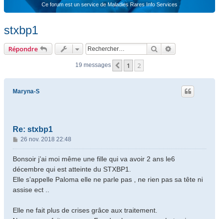
Ce forum est un service de Maladies Rares Info Services
stxbp1
Rechercher
Recherche ava
Répondre
1
2
Précédent
19 messages
Maryna-S
Re: stxbp1
M
26 nov. 2018 22:48
e
s
Bonsoir j’ai moi même une fille qui va avoir 2 ans le6
s
décembre qui est atteinte du STXBP1.
a
Elle s’appelle Paloma elle ne parle pas , ne rien pas sa tête ni
g
assise ect ..
e
Elle ne fait plus de crises grâce aux traitement.