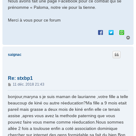
Nous avons fait une page Facebook pour ce combat qui se
prénomme « Paloma, notre vie pour la tienne.
Merci à vous pour ce forum
H
a
u
t
saignac
Re: stxbp1
M
11 déc. 2018 21:43
e
s
bonjour,maryna s je suis maman de laurianne ,votre fille a telle
s
beaucoup de kiné ou autre réeducation?Ma fille a 9 mois etait
a
pareil mais grasse a deux mois de kiné enfin elle ce tenais
g
assise ,apres vous avez la methode paterning que vous
e
pouvez faire vous meme comme réeducation.Nous sommes
allée 2 fois a toulouse enfin a coté association dominique
chercher sur internet des gens formidable sa fait du bien.Bon