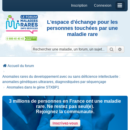
Inscription
Connexion
L'espace d'échange pour les
personnes touchées par une
maladie rare
Reche
Re
Accueil du forum
Anomalies rares du developpement avec ou sans déficience intellectuelle :
anomalies génétiques ultrarares, diagnostiquées par séquençage
Anomalies dans le gène STXBP1
3 millions de personnes en France ont une maladie
rare. Ne restez pas seul(e).
Rejoignez la communauté.
Inscrivez-vous