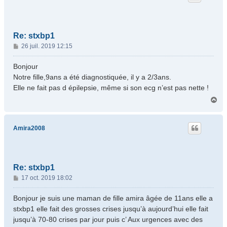
Re: stxbp1
M
26 juil. 2019 12:15
e
s
Bonjour
s
Notre fille,9ans a été diagnostiquée, il y a 2/3ans.
a
Elle ne fait pas d épilepsie, même si son ecg n’est pas nette !
g
H
e
a
u
t
Amira2008
Re: stxbp1
M
17 oct. 2019 18:02
e
s
Bonjour je suis une maman de fille amira âgée de 11ans elle a
s
stxbp1 elle fait des grosses crises jusqu’à aujourd’hui elle fait
a
jusqu’à 70-80 crises par jour puis c’ Aux urgences avec des
g