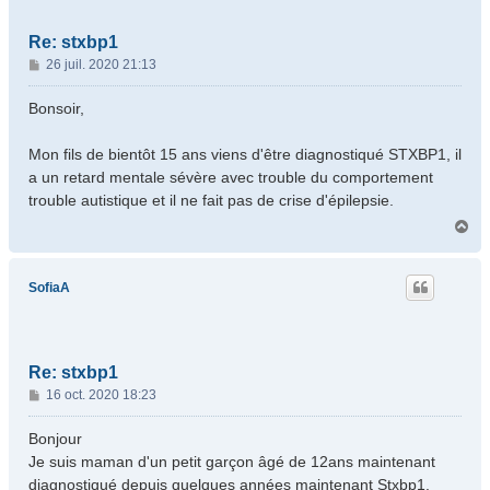
Re: stxbp1
M
26 juil. 2020 21:13
e
s
Bonsoir,
s
a
Mon fils de bientôt 15 ans viens d'être diagnostiqué STXBP1, il
g
a un retard mentale sévère avec trouble du comportement
e
trouble autistique et il ne fait pas de crise d'épilepsie.
H
a
u
t
SofiaA
Re: stxbp1
M
16 oct. 2020 18:23
e
s
Bonjour
s
Je suis maman d'un petit garçon âgé de 12ans maintenant
a
diagnostiqué depuis quelques années maintenant Stxbp1.