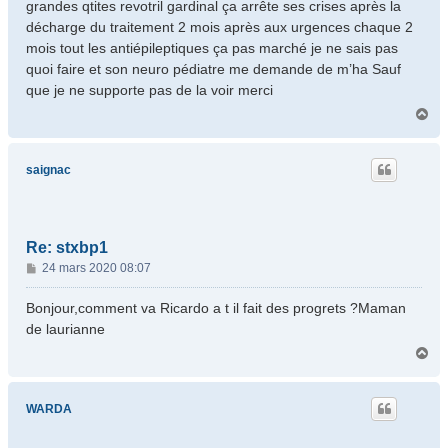
grandes qtites revotril gardinal ça arrête ses crises après la
e
décharge du traitement 2 mois après aux urgences chaque 2
mois tout les antiépileptiques ça pas marché je ne sais pas
quoi faire et son neuro pédiatre me demande de m’ha Sauf
que je ne supporte pas de la voir merci
H
a
u
t
saignac
Re: stxbp1
M
24 mars 2020 08:07
e
s
Bonjour,comment va Ricardo a t il fait des progrets ?Maman
s
de laurianne
a
H
g
a
e
u
t
WARDA